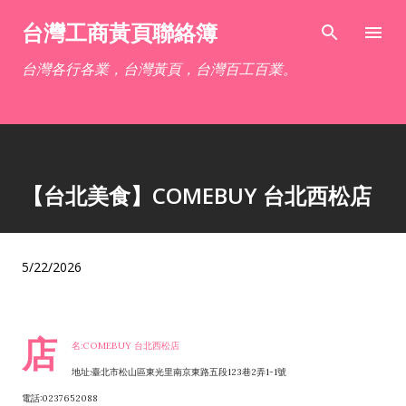
跳到主要內容
台灣工商黃頁聯絡簿
台灣各行各業，台灣黃頁，台灣百工百業。
【台北美食】COMEBUY 台北西松店
5/22/2026
店
名:COMEBUY 台北西松店
地址:臺北市松山區東光里南京東路五段123巷2弄1-1號
電話:0237652088