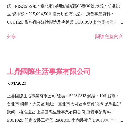
際貿易業 ZZ99999 除許可業務外，得經營法令非禁止或限制之
鎮：內湖區 地址：臺北市內湖區瑞光路66巷36號 狀態：核准設
業務
立 資本額：795,694,500 捷元股份有限公司 所營事業資料：
CC01120 資料儲存媒體製造及複製業 CC01990 其他電機及電子
機械器材製造業 CB01020 事務機器製造業 E601020 電器安裝業
分享
閱讀完整內容
CC01050 資料儲存及處理設備製造業 CC01060 有線通信機械器
材製造業 E605010 電腦設備安裝業 CC01070 無線通信機械器材
製造業 F113020 電器批發業 E701010 電信工程業 CC01080 電
子零組件製造業 CC01110 電腦及其週邊設備製造業 F113050 電
上鼎國際生活事業有限公司
腦及事務性機器設備批發業 F113070 電信器材批發業 F118010
資訊軟體批發業 F119010 電子材料批發業 F213010 電器零售業
7/01/2020
F213030 電腦及事務性機器設備零售業 F213060 電信器材零售
業 F218010 資訊軟體零售業 F219010 電子材料零售業 F399990
上鼎國際生活事業有限公司 統編：52280312 郵編：106 縣市：
其他綜合零售業 F399040 無店面零售業 F401010 國際貿易業
台北市 鄉鎮：大安區 地址：臺北市大同區承德路2段81號8樓之2
F601010 智慧財產權業 G801010 倉儲業 I102010 投資顧問業
狀態：核准設立 上鼎國際生活事業有限公司 所營事業資料：
I103060 管理顧問業 I199990 其他顧問服務業 I105010 藝術品
E801020 門窗安裝工程業 E801010 室內裝潢業 E801030 室內輕
諮詢顧問業 I301010 資訊軟體服務業 I301020 資料處理服務業
鋼架工程業 E801040 玻璃安裝工程業 E801070 廚具、衛浴設備