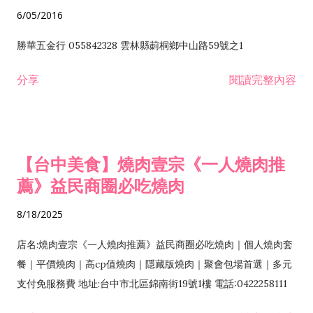
6/05/2016
勝華五金行 055842328 雲林縣莿桐鄉中山路59號之1
分享
閱讀完整內容
【台中美食】燒肉壹宗《一人燒肉推
薦》益民商圈必吃燒肉
8/18/2025
店名:燒肉壹宗《一人燒肉推薦》益民商圈必吃燒肉｜個人燒肉套
餐｜平價燒肉｜高cp值燒肉｜隱藏版燒肉｜聚會包場首選｜多元
支付免服務費 地址:台中市北區錦南街19號1樓 電話:0422258111