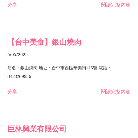
分享
閱讀完整內容
I301030 電子資訊供應服務業 I401010 一般廣告服務業 I501010
安裝工程業 F206020 日常用品零售業 F206040 水器材料零售業
產品設計業 IE01010 電信業務門號代辦業 IZ06010 理貨包裝業
F206060 祭祀用品零售業 F207030 清潔用品零售業 F211010 建
IZ09010 管理系統驗證業 IZ12010 人力派遣業 IZ13010 網路認
材零售業 F213010 電器零售業 F213030 電腦及事務性機器設備
證服務業 IZ15010 市場研究及民意調查業 IZ99990 其他工商服
零售業 F217010 消防安全設備零售業 F218010 資訊軟體零售業
【台中美食】銀山燒肉
務業 J399010 軟體出版業 J601010 藝文服務業 J602010 演藝活
H701010 住宅及大樓開發租售業 H701020 工業廠房開發租售業
動業 J701040 休閒活動場館業 J802010 運動訓練業 JA02010 電
H701050 投資興建公共建設業 H701060 新市鎮、新社區開發業
6/05/2025
器及電子產品修理業 JB01010 會議及展覽服務業 JD01010 工商
H701070 區段徵收及市地重劃代辦業 H701090 都市更新整建維
徵信服務業 JE01010 租賃業 E801010 室內裝潢業 E603010 電
護業 H702010 建築經理業 H703090 不動產買賣業 H703100 不
店名：銀山燒肉 地址：台中市西區華美街416號 電話：
纜安裝工程業 EZ05010 儀器、儀表安裝工程業 F102030 菸酒批
動產租賃業 I103060 管理顧問業 I199990 其他顧問服務業
0423269935
發業 F10...
I301010 資訊軟體服務業 I301020 資料處理服務業 I301030 電子
分享
閱讀完整內容
資訊供應服務業 IF01010 消防安全設備檢修業 JZ99050 仲介服
務業 JZ99990 未分類其他服務業 F201070 花卉零售業 F203010
食品什貨、飲料零售業 F204110 布疋、衣著、鞋、帽、傘、服飾
品零售業 F207200 化學原料零售業 F209060 文教、樂器、育樂
巨林興業有限公司
用品零售業 F215010 首飾及貴金屬零售業 F399040 無店面零售
業 F399990 其他綜合零售業 I301040 第三方支付服務業