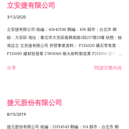
立安捷有限公司
業 F401171 酒類輸入業
3/12/2020
立安捷有限公司 統編：42642596 郵編：106 縣市：台北市 鄉
鎮：大安區 地址：臺北市大安區復興南路2段237號13樓 狀態：核
准設立 立安捷有限公司 所營事業資料： F215020 礦石零售業
F111090 建材批發業 C901060 耐火材料製造業 F211010 建材零
售業 C901070 石材製品製造業 F115020 礦石批發業 C901030
分享
閱讀完整內容
水泥製造業 C901050 水泥及混凝土製品製造業 C901040 預拌混
凝土製造業 E599010 配管工程業 E603110 冷作工程業 E603120
噴砂工程業 E801010 室內裝潢業 E901010 油漆工程業 E903010
防蝕、防銹工程業 EZ99990 其他工程業 F102170 食品什貨批發
捷元股份有限公司
業 F106020 日常用品批發業 F108031 醫療器材批發業 F108040
化粧品批發業 F203010 食品什貨、飲料零售業 F206020 日常用
8/15/2019
品零售業 F208031 醫療器材零售業 F208040 化粧品零售業
F399040 無店面零售業 F399990 其他綜合零售業 F401010 國
捷元股份有限公司 統編：23134543 郵編：114 縣市：台北市 鄉