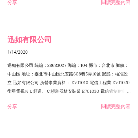
分享
閱讀完整內容
迅如有限公司
1/14/2020
迅如有限公司 統編：28683027 郵編：104 縣市：台北市 鄉鎮：
中山區 地址：臺北市中山區北安路608巷5弄16號 狀態：核准設
立 迅如有限公司 所營事業資料： E701010 電信工程業 E701020
衛星電視ＫＵ頻道、Ｃ頻道器材安裝業 E701030 電信管制射頻器
材裝設工程業 E801010 室內裝潢業 EZ05010 儀器、儀表安裝工
分享
閱讀完整內容
程業 I102010 投資顧問業 I301010 資訊軟體服務業 I301030 電
子資訊供應服務業 F113070 電信器材批發業 F118010 資訊軟體
批發業 F401010 國際貿易業 ZZ99999 除許可業務外，得經營法
令非禁止或限制之業務 F102030 菸酒批發業 F203020 菸酒零售