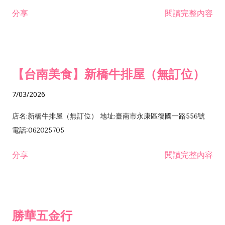
租售業 H701040 特定專業區開發業 H701060 新市鎮、新社區開
分享
閱讀完整內容
發業 H703090 不動產買賣業 H703100 不動產租賃業 I503010
景觀、室內設計業 ZZ99999 除許可業務外，得經營法令非禁止
或限制之業務
【台南美食】新橋牛排屋（無訂位）
7/03/2026
店名:新橋牛排屋（無訂位） 地址:臺南市永康區復國一路556號
電話:062025705
分享
閱讀完整內容
勝華五金行