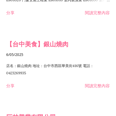
E801020 門窗安裝工程業 E801010 室內裝潢業 E801030 室內輕
諮詢顧問業 I301010 資訊軟體服務業 I301020 資料處理服務業
鋼架工程業 E801040 玻璃安裝工程業 E801070 廚具、衛浴設備
分享
閱讀完整內容
I301030 電子資訊供應服務業 I401010 一般廣告服務業 I501010
安裝工程業 F206020 日常用品零售業 F206040 水器材料零售業
產品設計業 IE01010 電信業務門號代辦業 IZ06010 理貨包裝業
F206060 祭祀用品零售業 F207030 清潔用品零售業 F211010 建
IZ09010 管理系統驗證業 IZ12010 人力派遣業 IZ13010 網路認
材零售業 F213010 電器零售業 F213030 電腦及事務性機器設備
證服務業 IZ15010 市場研究及民意調查業 IZ99990 其他工商服
零售業 F217010 消防安全設備零售業 F218010 資訊軟體零售業
【台中美食】銀山燒肉
務業 J399010 軟體出版業 J601010 藝文服務業 J602010 演藝活
H701010 住宅及大樓開發租售業 H701020 工業廠房開發租售業
動業 J701040 休閒活動場館業 J802010 運動訓練業 JA02010 電
H701050 投資興建公共建設業 H701060 新市鎮、新社區開發業
6/05/2025
器及電子產品修理業 JB01010 會議及展覽服務業 JD01010 工商
H701070 區段徵收及市地重劃代辦業 H701090 都市更新整建維
徵信服務業 JE01010 租賃業 E801010 室內裝潢業 E603010 電
護業 H702010 建築經理業 H703090 不動產買賣業 H703100 不
店名：銀山燒肉 地址：台中市西區華美街416號 電話：
纜安裝工程業 EZ05010 儀器、儀表安裝工程業 F102030 菸酒批
動產租賃業 I103060 管理顧問業 I199990 其他顧問服務業
0423269935
發業 F10...
I301010 資訊軟體服務業 I301020 資料處理服務業 I301030 電子
分享
閱讀完整內容
資訊供應服務業 IF01010 消防安全設備檢修業 JZ99050 仲介服
務業 JZ99990 未分類其他服務業 F201070 花卉零售業 F203010
食品什貨、飲料零售業 F204110 布疋、衣著、鞋、帽、傘、服飾
品零售業 F207200 化學原料零售業 F209060 文教、樂器、育樂