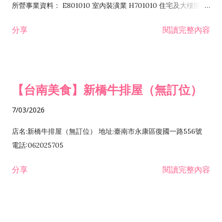
所營事業資料： E801010 室內裝潢業 H701010 住宅及大樓開發
租售業 H701040 特定專業區開發業 H701060 新市鎮、新社區開
分享
閱讀完整內容
發業 H703090 不動產買賣業 H703100 不動產租賃業 I503010
景觀、室內設計業 ZZ99999 除許可業務外，得經營法令非禁止
或限制之業務
【台南美食】新橋牛排屋（無訂位）
7/03/2026
店名:新橋牛排屋（無訂位） 地址:臺南市永康區復國一路556號
電話:062025705
分享
閱讀完整內容