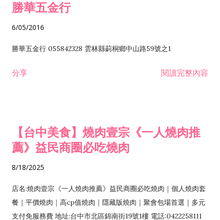
勝華五金行
6/05/2016
勝華五金行 055842328 雲林縣莿桐鄉中山路59號之1
分享
閱讀完整內容
【台中美食】燒肉壹宗《一人燒肉推
薦》益民商圈必吃燒肉
8/18/2025
店名:燒肉壹宗《一人燒肉推薦》益民商圈必吃燒肉｜個人燒肉套
餐｜平價燒肉｜高cp值燒肉｜隱藏版燒肉｜聚會包場首選｜多元
支付免服務費 地址:台中市北區錦南街19號1樓 電話:0422258111