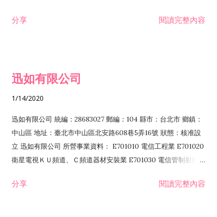
分享
閱讀完整內容
迅如有限公司
1/14/2020
迅如有限公司 統編：28683027 郵編：104 縣市：台北市 鄉鎮：
中山區 地址：臺北市中山區北安路608巷5弄16號 狀態：核准設
立 迅如有限公司 所營事業資料： E701010 電信工程業 E701020
衛星電視ＫＵ頻道、Ｃ頻道器材安裝業 E701030 電信管制射頻器
材裝設工程業 E801010 室內裝潢業 EZ05010 儀器、儀表安裝工
分享
閱讀完整內容
程業 I102010 投資顧問業 I301010 資訊軟體服務業 I301030 電
子資訊供應服務業 F113070 電信器材批發業 F118010 資訊軟體
批發業 F401010 國際貿易業 ZZ99999 除許可業務外，得經營法