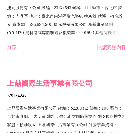
F399040 無店面零售業 F399990 其他綜合零售業 F401010 國
捷元股份有限公司 統編：23134543 郵編：114 縣市：台北市 鄉
際貿易業 ZZ99999 除許可業務外，得經營法令非禁止或限制之
鎮：內湖區 地址：臺北市內湖區瑞光路66巷36號 狀態：核准設
業務
立 資本額：795,694,500 捷元股份有限公司 所營事業資料：
CC01120 資料儲存媒體製造及複製業 CC01990 其他電機及電子
機械器材製造業 CB01020 事務機器製造業 E601020 電器安裝業
分享
閱讀完整內容
CC01050 資料儲存及處理設備製造業 CC01060 有線通信機械器
材製造業 E605010 電腦設備安裝業 CC01070 無線通信機械器材
製造業 F113020 電器批發業 E701010 電信工程業 CC01080 電
子零組件製造業 CC01110 電腦及其週邊設備製造業 F113050 電
上鼎國際生活事業有限公司
腦及事務性機器設備批發業 F113070 電信器材批發業 F118010
資訊軟體批發業 F119010 電子材料批發業 F213010 電器零售業
7/01/2020
F213030 電腦及事務性機器設備零售業 F213060 電信器材零售
業 F218010 資訊軟體零售業 F219010 電子材料零售業 F399990
上鼎國際生活事業有限公司 統編：52280312 郵編：106 縣市：
其他綜合零售業 F399040 無店面零售業 F401010 國際貿易業
台北市 鄉鎮：大安區 地址：臺北市大同區承德路2段81號8樓之2
F601010 智慧財產權業 G801010 倉儲業 I102010 投資顧問業
狀態：核准設立 上鼎國際生活事業有限公司 所營事業資料：
I103060 管理顧問業 I199990 其他顧問服務業 I105010 藝術品