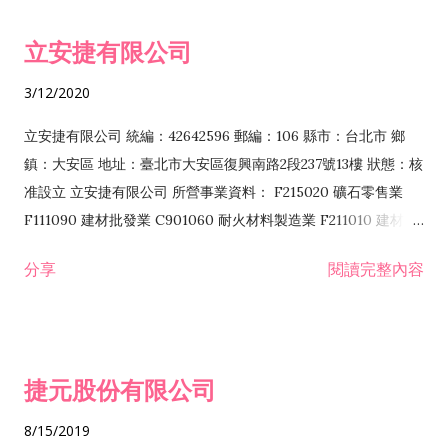
令非禁止或限制之業務 F102030 菸酒批發業 F203020 菸酒零售
立安捷有限公司
業 F401171 酒類輸入業
3/12/2020
立安捷有限公司 統編：42642596 郵編：106 縣市：台北市 鄉
鎮：大安區 地址：臺北市大安區復興南路2段237號13樓 狀態：核
准設立 立安捷有限公司 所營事業資料： F215020 礦石零售業
F111090 建材批發業 C901060 耐火材料製造業 F211010 建材零
售業 C901070 石材製品製造業 F115020 礦石批發業 C901030
分享
閱讀完整內容
水泥製造業 C901050 水泥及混凝土製品製造業 C901040 預拌混
凝土製造業 E599010 配管工程業 E603110 冷作工程業 E603120
噴砂工程業 E801010 室內裝潢業 E901010 油漆工程業 E903010
防蝕、防銹工程業 EZ99990 其他工程業 F102170 食品什貨批發
捷元股份有限公司
業 F106020 日常用品批發業 F108031 醫療器材批發業 F108040
化粧品批發業 F203010 食品什貨、飲料零售業 F206020 日常用
8/15/2019
品零售業 F208031 醫療器材零售業 F208040 化粧品零售業