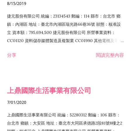
8/15/2019
品零售業 F208031 醫療器材零售業 F208040 化粧品零售業
F399040 無店面零售業 F399990 其他綜合零售業 F401010 國
捷元股份有限公司 統編：23134543 郵編：114 縣市：台北市 鄉
際貿易業 ZZ99999 除許可業務外，得經營法令非禁止或限制之
鎮：內湖區 地址：臺北市內湖區瑞光路66巷36號 狀態：核准設
業務
立 資本額：795,694,500 捷元股份有限公司 所營事業資料：
CC01120 資料儲存媒體製造及複製業 CC01990 其他電機及電子
機械器材製造業 CB01020 事務機器製造業 E601020 電器安裝業
分享
閱讀完整內容
CC01050 資料儲存及處理設備製造業 CC01060 有線通信機械器
材製造業 E605010 電腦設備安裝業 CC01070 無線通信機械器材
製造業 F113020 電器批發業 E701010 電信工程業 CC01080 電
子零組件製造業 CC01110 電腦及其週邊設備製造業 F113050 電
上鼎國際生活事業有限公司
腦及事務性機器設備批發業 F113070 電信器材批發業 F118010
資訊軟體批發業 F119010 電子材料批發業 F213010 電器零售業
7/01/2020
F213030 電腦及事務性機器設備零售業 F213060 電信器材零售
業 F218010 資訊軟體零售業 F219010 電子材料零售業 F399990
上鼎國際生活事業有限公司 統編：52280312 郵編：106 縣市：
其他綜合零售業 F399040 無店面零售業 F401010 國際貿易業
台北市 鄉鎮：大安區 地址：臺北市大同區承德路2段81號8樓之2
F601010 智慧財產權業 G801010 倉儲業 I102010 投資顧問業