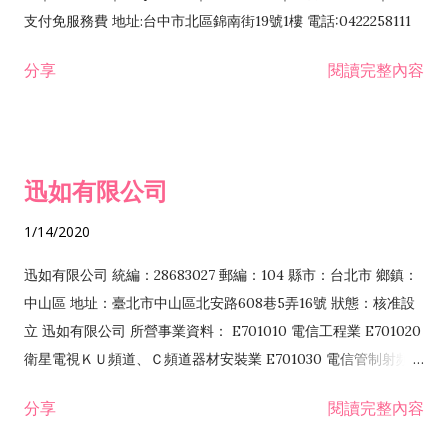
支付免服務費 地址:台中市北區錦南街19號1樓 電話:0422258111
分享
閱讀完整內容
迅如有限公司
1/14/2020
迅如有限公司 統編：28683027 郵編：104 縣市：台北市 鄉鎮：
中山區 地址：臺北市中山區北安路608巷5弄16號 狀態：核准設
立 迅如有限公司 所營事業資料： E701010 電信工程業 E701020
衛星電視ＫＵ頻道、Ｃ頻道器材安裝業 E701030 電信管制射頻器
材裝設工程業 E801010 室內裝潢業 EZ05010 儀器、儀表安裝工
分享
閱讀完整內容
程業 I102010 投資顧問業 I301010 資訊軟體服務業 I301030 電
子資訊供應服務業 F113070 電信器材批發業 F118010 資訊軟體