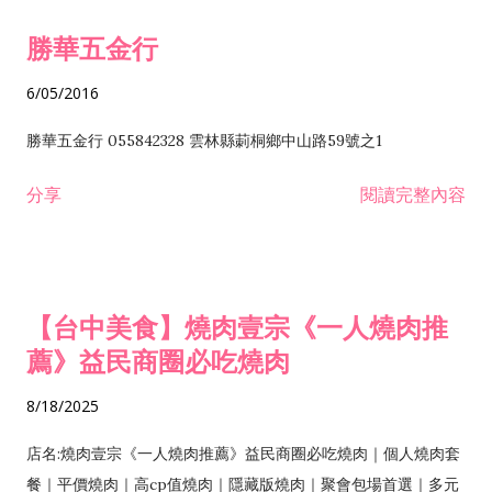
勝華五金行
6/05/2016
勝華五金行 055842328 雲林縣莿桐鄉中山路59號之1
分享
閱讀完整內容
【台中美食】燒肉壹宗《一人燒肉推
薦》益民商圈必吃燒肉
8/18/2025
店名:燒肉壹宗《一人燒肉推薦》益民商圈必吃燒肉｜個人燒肉套
餐｜平價燒肉｜高cp值燒肉｜隱藏版燒肉｜聚會包場首選｜多元