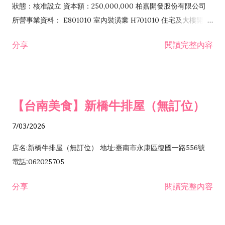
狀態：核准設立 資本額：250,000,000 柏嘉開發股份有限公司
所營事業資料： E801010 室內裝潢業 H701010 住宅及大樓開發
租售業 H701040 特定專業區開發業 H701060 新市鎮、新社區開
分享
閱讀完整內容
發業 H703090 不動產買賣業 H703100 不動產租賃業 I503010
景觀、室內設計業 ZZ99999 除許可業務外，得經營法令非禁止
或限制之業務
【台南美食】新橋牛排屋（無訂位）
7/03/2026
店名:新橋牛排屋（無訂位） 地址:臺南市永康區復國一路556號
電話:062025705
分享
閱讀完整內容