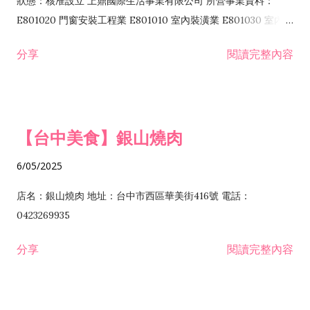
狀態：核准設立 上鼎國際生活事業有限公司 所營事業資料：
I103060 管理顧問業 I199990 其他顧問服務業 I105010 藝術品
E801020 門窗安裝工程業 E801010 室內裝潢業 E801030 室內輕
諮詢顧問業 I301010 資訊軟體服務業 I301020 資料處理服務業
鋼架工程業 E801040 玻璃安裝工程業 E801070 廚具、衛浴設備
分享
閱讀完整內容
I301030 電子資訊供應服務業 I401010 一般廣告服務業 I501010
安裝工程業 F206020 日常用品零售業 F206040 水器材料零售業
產品設計業 IE01010 電信業務門號代辦業 IZ06010 理貨包裝業
F206060 祭祀用品零售業 F207030 清潔用品零售業 F211010 建
IZ09010 管理系統驗證業 IZ12010 人力派遣業 IZ13010 網路認
材零售業 F213010 電器零售業 F213030 電腦及事務性機器設備
證服務業 IZ15010 市場研究及民意調查業 IZ99990 其他工商服
零售業 F217010 消防安全設備零售業 F218010 資訊軟體零售業
【台中美食】銀山燒肉
務業 J399010 軟體出版業 J601010 藝文服務業 J602010 演藝活
H701010 住宅及大樓開發租售業 H701020 工業廠房開發租售業
動業 J701040 休閒活動場館業 J802010 運動訓練業 JA02010 電
H701050 投資興建公共建設業 H701060 新市鎮、新社區開發業
6/05/2025
器及電子產品修理業 JB01010 會議及展覽服務業 JD01010 工商
H701070 區段徵收及市地重劃代辦業 H701090 都市更新整建維
徵信服務業 JE01010 租賃業 E801010 室內裝潢業 E603010 電
護業 H702010 建築經理業 H703090 不動產買賣業 H703100 不
店名：銀山燒肉 地址：台中市西區華美街416號 電話：
纜安裝工程業 EZ05010 儀器、儀表安裝工程業 F102030 菸酒批
動產租賃業 I103060 管理顧問業 I199990 其他顧問服務業
0423269935
發業 F10...
I301010 資訊軟體服務業 I301020 資料處理服務業 I301030 電子
分享
閱讀完整內容
資訊供應服務業 IF01010 消防安全設備檢修業 JZ99050 仲介服
務業 JZ99990 未分類其他服務業 F201070 花卉零售業 F203010
食品什貨、飲料零售業 F204110 布疋、衣著、鞋、帽、傘、服飾