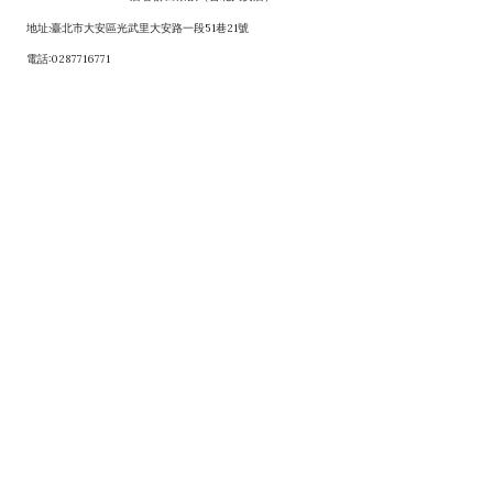
地址:臺北市大安區光武里大安路一段51巷21號
電話:0287716771