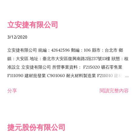
批發業 F401010 國際貿易業 ZZ99999 除許可業務外，得經營法
令非禁止或限制之業務 F102030 菸酒批發業 F203020 菸酒零售
立安捷有限公司
業 F401171 酒類輸入業
3/12/2020
立安捷有限公司 統編：42642596 郵編：106 縣市：台北市 鄉
鎮：大安區 地址：臺北市大安區復興南路2段237號13樓 狀態：核
准設立 立安捷有限公司 所營事業資料： F215020 礦石零售業
F111090 建材批發業 C901060 耐火材料製造業 F211010 建材零
售業 C901070 石材製品製造業 F115020 礦石批發業 C901030
分享
閱讀完整內容
水泥製造業 C901050 水泥及混凝土製品製造業 C901040 預拌混
凝土製造業 E599010 配管工程業 E603110 冷作工程業 E603120
噴砂工程業 E801010 室內裝潢業 E901010 油漆工程業 E903010
防蝕、防銹工程業 EZ99990 其他工程業 F102170 食品什貨批發
捷元股份有限公司
業 F106020 日常用品批發業 F108031 醫療器材批發業 F108040
化粧品批發業 F203010 食品什貨、飲料零售業 F206020 日常用