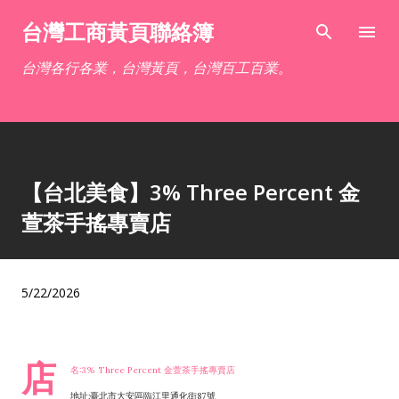
跳到主要內容
台灣工商黃頁聯絡簿
台灣各行各業，台灣黃頁，台灣百工百業。
【台北美食】3% Three Percent 金
萱茶手搖專賣店
5/22/2026
店
名:3% Three Percent 金萱茶手搖專賣店
地址:臺北市大安區臨江里通化街87號