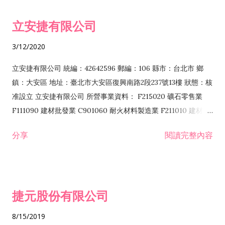
令非禁止或限制之業務 F102030 菸酒批發業 F203020 菸酒零售
立安捷有限公司
業 F401171 酒類輸入業
3/12/2020
立安捷有限公司 統編：42642596 郵編：106 縣市：台北市 鄉
鎮：大安區 地址：臺北市大安區復興南路2段237號13樓 狀態：核
准設立 立安捷有限公司 所營事業資料： F215020 礦石零售業
F111090 建材批發業 C901060 耐火材料製造業 F211010 建材零
售業 C901070 石材製品製造業 F115020 礦石批發業 C901030
分享
閱讀完整內容
水泥製造業 C901050 水泥及混凝土製品製造業 C901040 預拌混
凝土製造業 E599010 配管工程業 E603110 冷作工程業 E603120
噴砂工程業 E801010 室內裝潢業 E901010 油漆工程業 E903010
防蝕、防銹工程業 EZ99990 其他工程業 F102170 食品什貨批發
捷元股份有限公司
業 F106020 日常用品批發業 F108031 醫療器材批發業 F108040
化粧品批發業 F203010 食品什貨、飲料零售業 F206020 日常用
8/15/2019
品零售業 F208031 醫療器材零售業 F208040 化粧品零售業