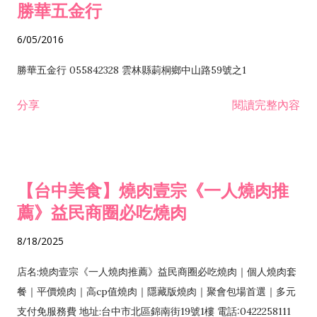
勝華五金行
6/05/2016
勝華五金行 055842328 雲林縣莿桐鄉中山路59號之1
分享
閱讀完整內容
【台中美食】燒肉壹宗《一人燒肉推
薦》益民商圈必吃燒肉
8/18/2025
店名:燒肉壹宗《一人燒肉推薦》益民商圈必吃燒肉｜個人燒肉套
餐｜平價燒肉｜高cp值燒肉｜隱藏版燒肉｜聚會包場首選｜多元
支付免服務費 地址:台中市北區錦南街19號1樓 電話:0422258111