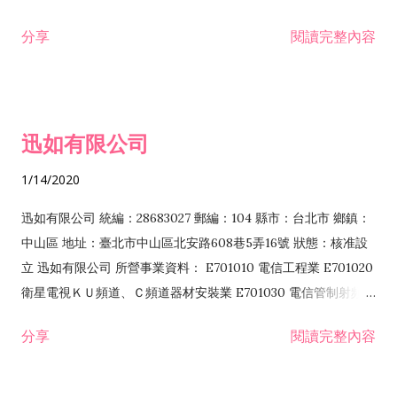
分享
閱讀完整內容
迅如有限公司
1/14/2020
迅如有限公司 統編：28683027 郵編：104 縣市：台北市 鄉鎮：
中山區 地址：臺北市中山區北安路608巷5弄16號 狀態：核准設
立 迅如有限公司 所營事業資料： E701010 電信工程業 E701020
衛星電視ＫＵ頻道、Ｃ頻道器材安裝業 E701030 電信管制射頻器
材裝設工程業 E801010 室內裝潢業 EZ05010 儀器、儀表安裝工
分享
閱讀完整內容
程業 I102010 投資顧問業 I301010 資訊軟體服務業 I301030 電
子資訊供應服務業 F113070 電信器材批發業 F118010 資訊軟體
批發業 F401010 國際貿易業 ZZ99999 除許可業務外，得經營法