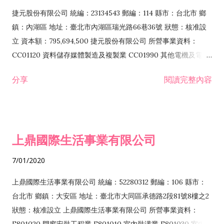
F399040 無店面零售業 F399990 其他綜合零售業 F401010 國
捷元股份有限公司 統編：23134543 郵編：114 縣市：台北市 鄉
際貿易業 ZZ99999 除許可業務外，得經營法令非禁止或限制之
鎮：內湖區 地址：臺北市內湖區瑞光路66巷36號 狀態：核准設
業務
立 資本額：795,694,500 捷元股份有限公司 所營事業資料：
CC01120 資料儲存媒體製造及複製業 CC01990 其他電機及電子
機械器材製造業 CB01020 事務機器製造業 E601020 電器安裝業
分享
閱讀完整內容
CC01050 資料儲存及處理設備製造業 CC01060 有線通信機械器
材製造業 E605010 電腦設備安裝業 CC01070 無線通信機械器材
製造業 F113020 電器批發業 E701010 電信工程業 CC01080 電
子零組件製造業 CC01110 電腦及其週邊設備製造業 F113050 電
上鼎國際生活事業有限公司
腦及事務性機器設備批發業 F113070 電信器材批發業 F118010
資訊軟體批發業 F119010 電子材料批發業 F213010 電器零售業
7/01/2020
F213030 電腦及事務性機器設備零售業 F213060 電信器材零售
業 F218010 資訊軟體零售業 F219010 電子材料零售業 F399990
上鼎國際生活事業有限公司 統編：52280312 郵編：106 縣市：
其他綜合零售業 F399040 無店面零售業 F401010 國際貿易業
台北市 鄉鎮：大安區 地址：臺北市大同區承德路2段81號8樓之2
F601010 智慧財產權業 G801010 倉儲業 I102010 投資顧問業
狀態：核准設立 上鼎國際生活事業有限公司 所營事業資料：
I103060 管理顧問業 I199990 其他顧問服務業 I105010 藝術品