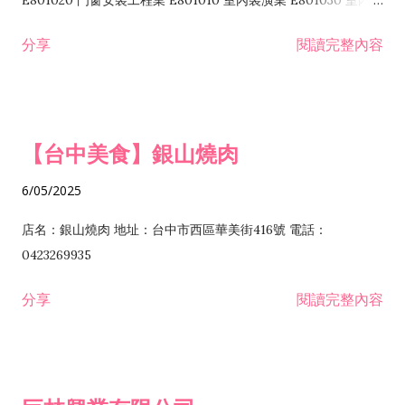
E801020 門窗安裝工程業 E801010 室內裝潢業 E801030 室內輕
諮詢顧問業 I301010 資訊軟體服務業 I301020 資料處理服務業
鋼架工程業 E801040 玻璃安裝工程業 E801070 廚具、衛浴設備
分享
閱讀完整內容
I301030 電子資訊供應服務業 I401010 一般廣告服務業 I501010
安裝工程業 F206020 日常用品零售業 F206040 水器材料零售業
產品設計業 IE01010 電信業務門號代辦業 IZ06010 理貨包裝業
F206060 祭祀用品零售業 F207030 清潔用品零售業 F211010 建
IZ09010 管理系統驗證業 IZ12010 人力派遣業 IZ13010 網路認
材零售業 F213010 電器零售業 F213030 電腦及事務性機器設備
證服務業 IZ15010 市場研究及民意調查業 IZ99990 其他工商服
零售業 F217010 消防安全設備零售業 F218010 資訊軟體零售業
【台中美食】銀山燒肉
務業 J399010 軟體出版業 J601010 藝文服務業 J602010 演藝活
H701010 住宅及大樓開發租售業 H701020 工業廠房開發租售業
動業 J701040 休閒活動場館業 J802010 運動訓練業 JA02010 電
H701050 投資興建公共建設業 H701060 新市鎮、新社區開發業
6/05/2025
器及電子產品修理業 JB01010 會議及展覽服務業 JD01010 工商
H701070 區段徵收及市地重劃代辦業 H701090 都市更新整建維
徵信服務業 JE01010 租賃業 E801010 室內裝潢業 E603010 電
護業 H702010 建築經理業 H703090 不動產買賣業 H703100 不
店名：銀山燒肉 地址：台中市西區華美街416號 電話：
纜安裝工程業 EZ05010 儀器、儀表安裝工程業 F102030 菸酒批
動產租賃業 I103060 管理顧問業 I199990 其他顧問服務業
0423269935
發業 F10...
I301010 資訊軟體服務業 I301020 資料處理服務業 I301030 電子
分享
閱讀完整內容
資訊供應服務業 IF01010 消防安全設備檢修業 JZ99050 仲介服
務業 JZ99990 未分類其他服務業 F201070 花卉零售業 F203010
食品什貨、飲料零售業 F204110 布疋、衣著、鞋、帽、傘、服飾
品零售業 F207200 化學原料零售業 F209060 文教、樂器、育樂