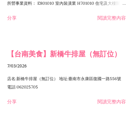
所營事業資料： E801010 室內裝潢業 H701010 住宅及大樓開發
租售業 H701040 特定專業區開發業 H701060 新市鎮、新社區開
分享
閱讀完整內容
發業 H703090 不動產買賣業 H703100 不動產租賃業 I503010
景觀、室內設計業 ZZ99999 除許可業務外，得經營法令非禁止
或限制之業務
【台南美食】新橋牛排屋（無訂位）
7/03/2026
店名:新橋牛排屋（無訂位） 地址:臺南市永康區復國一路556號
電話:062025705
分享
閱讀完整內容