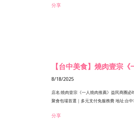
分享
【台中美食】燒肉壹宗《
8/18/2025
店名:燒肉壹宗《一人燒肉推薦》益民商圈必
聚會包場首選｜多元支付免服務費 地址:台中市北區
分享