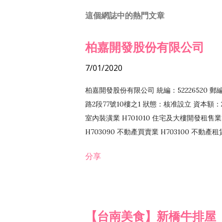
這個網誌中的熱門文章
柏嘉開發股份有限公司
7/01/2020
柏嘉開發股份有限公司 統編：52226520 
路2段77號10樓之1 狀態：核准設立 資本額：2
室內裝潢業 H701010 住宅及大樓開發租售業 
H703090 不動產買賣業 H703100 不動產
營法令非禁止或限制之業務
分享
【台南美食】新橋牛排屋