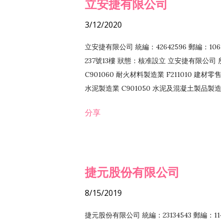
立安捷有限公司
3/12/2020
立安捷有限公司 統編：42642596 郵編：
237號13樓 狀態：核准設立 立安捷有限公司 所
C901060 耐火材料製造業 F211010 建材零售
水泥製造業 C901050 水泥及混凝土製品製造業 
冷作工程業 E603120 噴砂工程業 E801010
分享
EZ99990 其他工程業 F102170 食品什貨批
F108040 化粧品批發業 F203010 食品什
業 F208040 化粧品零售業 F399040 無店
ZZ99999 除許可業務外，得經營法令非禁
捷元股份有限公司
8/15/2019
捷元股份有限公司 統編：23134543 郵編