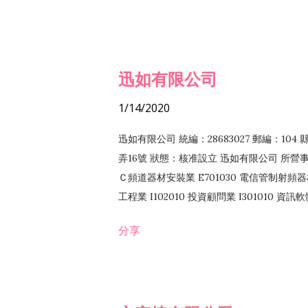
迅如有限公司
1/14/2020
迅如有限公司 統編：28683027 郵編：10
弄16號 狀態：核准設立 迅如有限公司 所營事業
Ｃ頻道器材安裝業 E701030 電信管制射頻器材
工程業 I102010 投資顧問業 I301010 資
業 F118010 資訊軟體批發業 F401010
分享
務 F102030 菸酒批發業 F203020 菸酒零售