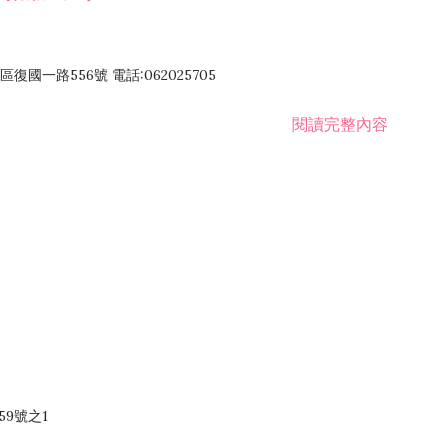
國一路556號 電話:062025705
閱讀完整內容
59號之1