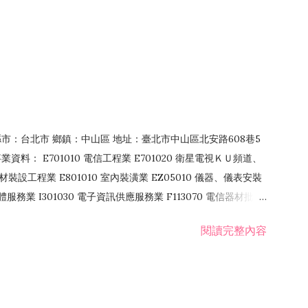
4 縣市：台北市 鄉鎮：中山區 地址：臺北市中山區北安路608巷5
資料： E701010 電信工程業 E701020 衛星電視ＫＵ頻道、
裝設工程業 E801010 室內裝潢業 EZ05010 儀器、儀表安裝
訊軟體服務業 I301030 電子資訊供應服務業 F113070 電信器材批發
 國際貿易業 ZZ99999 除許可業務外，得經營法令非禁止或限制之業
閱讀完整內容
業 F401171 酒類輸入業