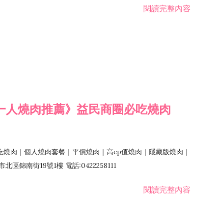
閱讀完整內容
一人燒肉推薦》益民商圈必吃燒肉
吃燒肉｜個人燒肉套餐｜平價燒肉｜高cp值燒肉｜隱藏版燒肉｜
錦南街19號1樓 電話:0422258111
閱讀完整內容