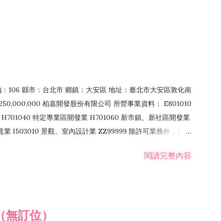
郵編：106 縣市：台北市 鄉鎮：大安區 地址：臺北市大安區敦化南
50,000,000 柏嘉開發股份有限公司 所營事業資料： E801010
H701040 特定專業區開發業 H701060 新市鎮、新社區開發業
租賃業 I503010 景觀、室內設計業 ZZ99999 除許可業務外，得經
閱讀完整內容
（無訂位）