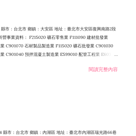
106 縣市：台北市 鄉鎮：大安區 地址：臺北市大安區復興南路2段
營事業資料： F215020 礦石零售業 F111090 建材批發業
業 C901070 石材製品製造業 F115020 礦石批發業 C901030
C901040 預拌混凝土製造業 E599010 配管工程業 E603110
 室內裝潢業 E901010 油漆工程業 E903010 防蝕、防銹工程業
閱讀完整內容
發業 F106020 日常用品批發業 F108031 醫療器材批發業
貨、飲料零售業 F206020 日常用品零售業 F208031 醫療器材零售
面零售業 F399990 其他綜合零售業 F401010 國際貿易業
止或限制之業務
：114 縣市：台北市 鄉鎮：內湖區 地址：臺北市內湖區瑞光路66巷