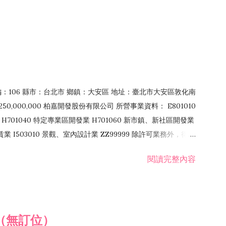
郵編：106 縣市：台北市 鄉鎮：大安區 地址：臺北市大安區敦化南
50,000,000 柏嘉開發股份有限公司 所營事業資料： E801010
H701040 特定專業區開發業 H701060 新市鎮、新社區開發業
租賃業 I503010 景觀、室內設計業 ZZ99999 除許可業務外，得經
閱讀完整內容
（無訂位）