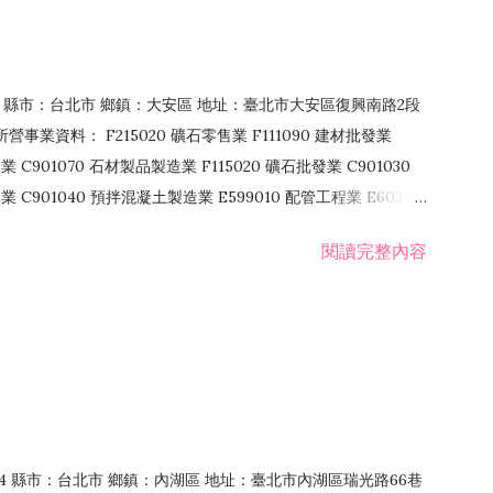
106 縣市：台北市 鄉鎮：大安區 地址：臺北市大安區復興南路2段
營事業資料： F215020 礦石零售業 F111090 建材批發業
業 C901070 石材製品製造業 F115020 礦石批發業 C901030
C901040 預拌混凝土製造業 E599010 配管工程業 E603110
 室內裝潢業 E901010 油漆工程業 E903010 防蝕、防銹工程業
閱讀完整內容
發業 F106020 日常用品批發業 F108031 醫療器材批發業
貨、飲料零售業 F206020 日常用品零售業 F208031 醫療器材零售
面零售業 F399990 其他綜合零售業 F401010 國際貿易業
止或限制之業務
：114 縣市：台北市 鄉鎮：內湖區 地址：臺北市內湖區瑞光路66巷