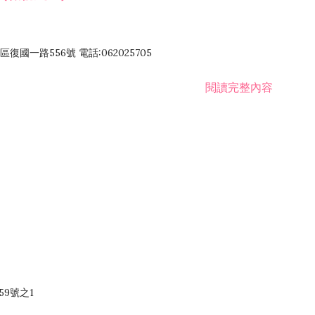
國一路556號 電話:062025705
閱讀完整內容
59號之1