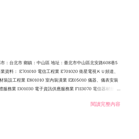
4 縣市：台北市 鄉鎮：中山區 地址：臺北市中山區北安路608巷5
資料： E701010 電信工程業 E701020 衛星電視ＫＵ頻道、
裝設工程業 E801010 室內裝潢業 EZ05010 儀器、儀表安裝
訊軟體服務業 I301030 電子資訊供應服務業 F113070 電信器材批發
 國際貿易業 ZZ99999 除許可業務外，得經營法令非禁止或限制之業
閱讀完整內容
業 F401171 酒類輸入業