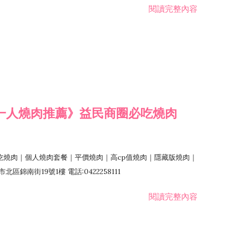
閱讀完整內容
一人燒肉推薦》益民商圈必吃燒肉
吃燒肉｜個人燒肉套餐｜平價燒肉｜高cp值燒肉｜隱藏版燒肉｜
錦南街19號1樓 電話:0422258111
閱讀完整內容