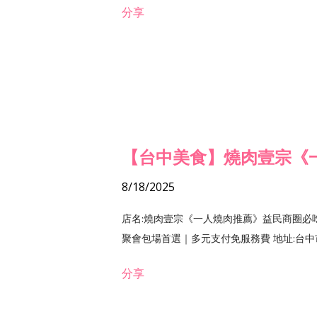
分享
【台中美食】燒肉壹宗《
8/18/2025
店名:燒肉壹宗《一人燒肉推薦》益民商圈必
聚會包場首選｜多元支付免服務費 地址:台中市北區
分享