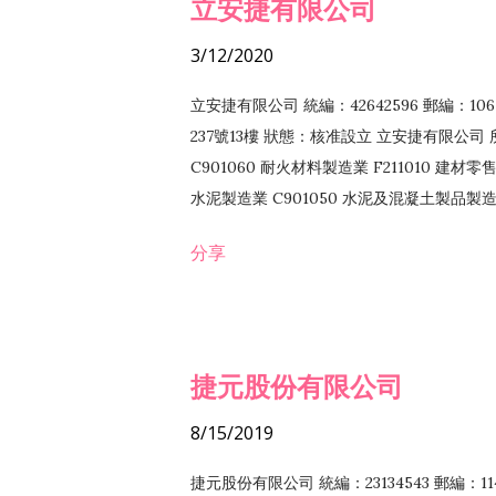
立安捷有限公司
3/12/2020
立安捷有限公司 統編：42642596 郵編：
237號13樓 狀態：核准設立 立安捷有限公司 所
C901060 耐火材料製造業 F211010 建材零售
水泥製造業 C901050 水泥及混凝土製品製造業 
冷作工程業 E603120 噴砂工程業 E801010
分享
EZ99990 其他工程業 F102170 食品什貨批
F108040 化粧品批發業 F203010 食品什
業 F208040 化粧品零售業 F399040 無店
ZZ99999 除許可業務外，得經營法令非禁
捷元股份有限公司
8/15/2019
捷元股份有限公司 統編：23134543 郵編