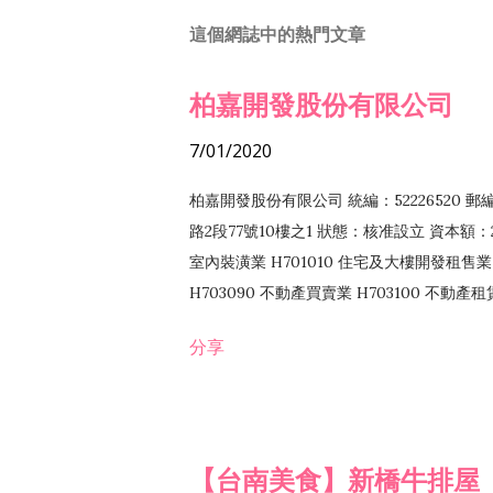
這個網誌中的熱門文章
柏嘉開發股份有限公司
7/01/2020
柏嘉開發股份有限公司 統編：52226520 
路2段77號10樓之1 狀態：核准設立 資本額：2
室內裝潢業 H701010 住宅及大樓開發租售業 
H703090 不動產買賣業 H703100 不動產
營法令非禁止或限制之業務
分享
【台南美食】新橋牛排屋