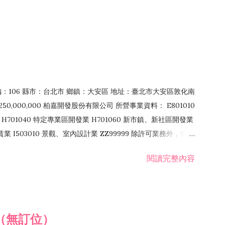
郵編：106 縣市：台北市 鄉鎮：大安區 地址：臺北市大安區敦化南
50,000,000 柏嘉開發股份有限公司 所營事業資料： E801010
H701040 特定專業區開發業 H701060 新市鎮、新社區開發業
租賃業 I503010 景觀、室內設計業 ZZ99999 除許可業務外，得經
閱讀完整內容
（無訂位）