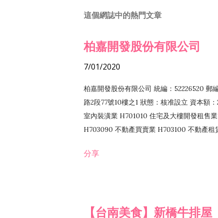
這個網誌中的熱門文章
柏嘉開發股份有限公司
7/01/2020
柏嘉開發股份有限公司 統編：52226520 
路2段77號10樓之1 狀態：核准設立 資本額：2
室內裝潢業 H701010 住宅及大樓開發租售業 
H703090 不動產買賣業 H703100 不動產
營法令非禁止或限制之業務
分享
【台南美食】新橋牛排屋