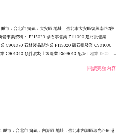
106 縣市：台北市 鄉鎮：大安區 地址：臺北市大安區復興南路2段
營事業資料： F215020 礦石零售業 F111090 建材批發業
業 C901070 石材製品製造業 F115020 礦石批發業 C901030
C901040 預拌混凝土製造業 E599010 配管工程業 E603110
 室內裝潢業 E901010 油漆工程業 E903010 防蝕、防銹工程業
閱讀完整內容
發業 F106020 日常用品批發業 F108031 醫療器材批發業
貨、飲料零售業 F206020 日常用品零售業 F208031 醫療器材零售
面零售業 F399990 其他綜合零售業 F401010 國際貿易業
止或限制之業務
：114 縣市：台北市 鄉鎮：內湖區 地址：臺北市內湖區瑞光路66巷