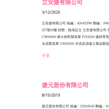
立安捷有限公司
3/12/2020
立安捷有限公司 統編：42642596 郵編：
237號13樓 狀態：核准設立 立安捷有限公司 所
C901060 耐火材料製造業 F211010 建材零售
水泥製造業 C901050 水泥及混凝土製品製造業 
冷作工程業 E603120 噴砂工程業 E801010
分享
EZ99990 其他工程業 F102170 食品什貨批
F108040 化粧品批發業 F203010 食品什
業 F208040 化粧品零售業 F399040 無店
ZZ99999 除許可業務外，得經營法令非禁
捷元股份有限公司
8/15/2019
捷元股份有限公司 統編：23134543 郵編