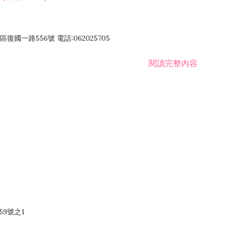
國一路556號 電話:062025705
閱讀完整內容
59號之1