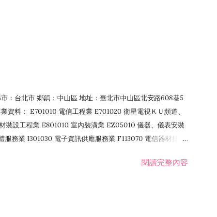
4 縣市：台北市 鄉鎮：中山區 地址：臺北市中山區北安路608巷5
資料： E701010 電信工程業 E701020 衛星電視ＫＵ頻道、
裝設工程業 E801010 室內裝潢業 EZ05010 儀器、儀表安裝
訊軟體服務業 I301030 電子資訊供應服務業 F113070 電信器材批發
 國際貿易業 ZZ99999 除許可業務外，得經營法令非禁止或限制之業
閱讀完整內容
業 F401171 酒類輸入業