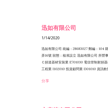
迅如有限公司
1/14/2020
迅如有限公司 統編：28683027 郵編：10
弄16號 狀態：核准設立 迅如有限公司 所營事業
Ｃ頻道器材安裝業 E701030 電信管制射頻器材
工程業 I102010 投資顧問業 I301010 資
業 F118010 資訊軟體批發業 F401010
分享
務 F102030 菸酒批發業 F203020 菸酒零售