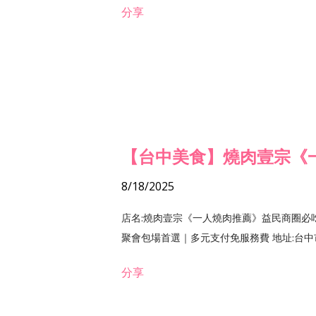
分享
【台中美食】燒肉壹宗《
8/18/2025
店名:燒肉壹宗《一人燒肉推薦》益民商圈必
聚會包場首選｜多元支付免服務費 地址:台中市北區
分享