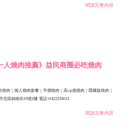
閱讀完整內容
一人燒肉推薦》益民商圈必吃燒肉
吃燒肉｜個人燒肉套餐｜平價燒肉｜高cp值燒肉｜隱藏版燒肉｜
錦南街19號1樓 電話:0422258111
閱讀完整內容