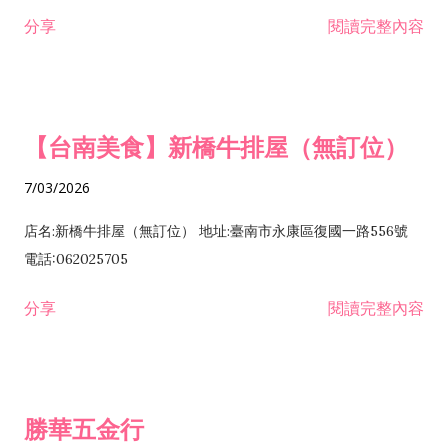
租售業 H701040 特定專業區開發業 H701060 新市鎮、新社區開
分享
閱讀完整內容
發業 H703090 不動產買賣業 H703100 不動產租賃業 I503010
景觀、室內設計業 ZZ99999 除許可業務外，得經營法令非禁止
或限制之業務
【台南美食】新橋牛排屋（無訂位）
7/03/2026
店名:新橋牛排屋（無訂位） 地址:臺南市永康區復國一路556號
電話:062025705
分享
閱讀完整內容
勝華五金行