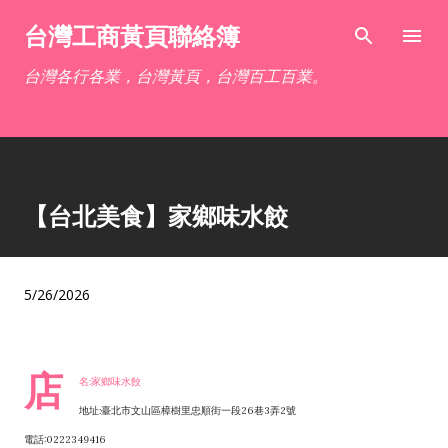
跳到主要內容
台灣工商黃頁聯絡簿
台灣各行各業，台灣黃頁，台灣百工百業。
【台北美食】家鄉味水餃
5/26/2026
店
名:家鄉味水餃
地址:臺北市文山區樟樹里忠順街一段26巷3弄2號
電話:0222349416