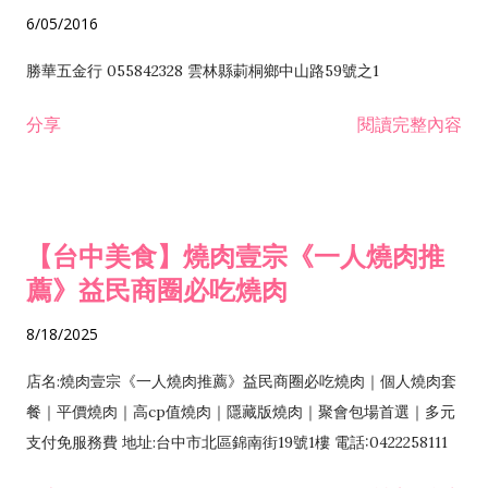
6/05/2016
勝華五金行 055842328 雲林縣莿桐鄉中山路59號之1
分享
閱讀完整內容
【台中美食】燒肉壹宗《一人燒肉推
薦》益民商圈必吃燒肉
8/18/2025
店名:燒肉壹宗《一人燒肉推薦》益民商圈必吃燒肉｜個人燒肉套
餐｜平價燒肉｜高cp值燒肉｜隱藏版燒肉｜聚會包場首選｜多元
支付免服務費 地址:台中市北區錦南街19號1樓 電話:0422258111