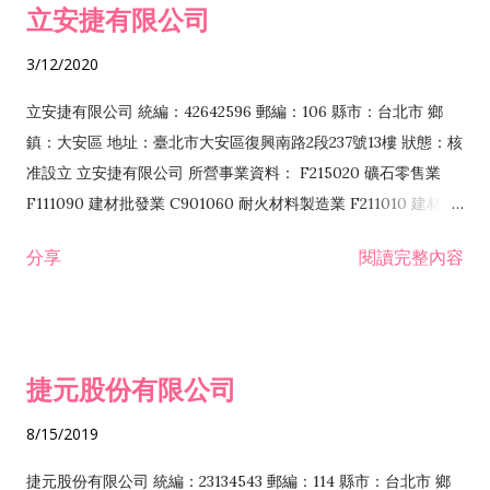
立安捷有限公司
業 F401171 酒類輸入業
3/12/2020
立安捷有限公司 統編：42642596 郵編：106 縣市：台北市 鄉
鎮：大安區 地址：臺北市大安區復興南路2段237號13樓 狀態：核
准設立 立安捷有限公司 所營事業資料： F215020 礦石零售業
F111090 建材批發業 C901060 耐火材料製造業 F211010 建材零
售業 C901070 石材製品製造業 F115020 礦石批發業 C901030
分享
閱讀完整內容
水泥製造業 C901050 水泥及混凝土製品製造業 C901040 預拌混
凝土製造業 E599010 配管工程業 E603110 冷作工程業 E603120
噴砂工程業 E801010 室內裝潢業 E901010 油漆工程業 E903010
防蝕、防銹工程業 EZ99990 其他工程業 F102170 食品什貨批發
捷元股份有限公司
業 F106020 日常用品批發業 F108031 醫療器材批發業 F108040
化粧品批發業 F203010 食品什貨、飲料零售業 F206020 日常用
8/15/2019
品零售業 F208031 醫療器材零售業 F208040 化粧品零售業
F399040 無店面零售業 F399990 其他綜合零售業 F401010 國
捷元股份有限公司 統編：23134543 郵編：114 縣市：台北市 鄉