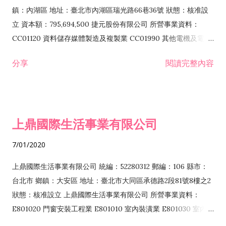
際貿易業 ZZ99999 除許可業務外，得經營法令非禁止或限制之
鎮：內湖區 地址：臺北市內湖區瑞光路66巷36號 狀態：核准設
業務
立 資本額：795,694,500 捷元股份有限公司 所營事業資料：
CC01120 資料儲存媒體製造及複製業 CC01990 其他電機及電子
機械器材製造業 CB01020 事務機器製造業 E601020 電器安裝業
分享
閱讀完整內容
CC01050 資料儲存及處理設備製造業 CC01060 有線通信機械器
材製造業 E605010 電腦設備安裝業 CC01070 無線通信機械器材
製造業 F113020 電器批發業 E701010 電信工程業 CC01080 電
子零組件製造業 CC01110 電腦及其週邊設備製造業 F113050 電
上鼎國際生活事業有限公司
腦及事務性機器設備批發業 F113070 電信器材批發業 F118010
資訊軟體批發業 F119010 電子材料批發業 F213010 電器零售業
7/01/2020
F213030 電腦及事務性機器設備零售業 F213060 電信器材零售
業 F218010 資訊軟體零售業 F219010 電子材料零售業 F399990
上鼎國際生活事業有限公司 統編：52280312 郵編：106 縣市：
其他綜合零售業 F399040 無店面零售業 F401010 國際貿易業
台北市 鄉鎮：大安區 地址：臺北市大同區承德路2段81號8樓之2
F601010 智慧財產權業 G801010 倉儲業 I102010 投資顧問業
狀態：核准設立 上鼎國際生活事業有限公司 所營事業資料：
I103060 管理顧問業 I199990 其他顧問服務業 I105010 藝術品
E801020 門窗安裝工程業 E801010 室內裝潢業 E801030 室內輕
諮詢顧問業 I301010 資訊軟體服務業 I301020 資料處理服務業
鋼架工程業 E801040 玻璃安裝工程業 E801070 廚具、衛浴設備