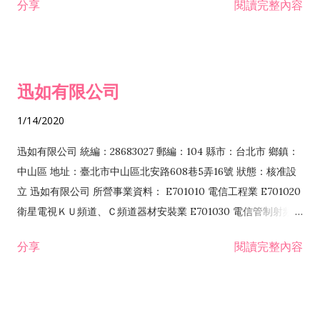
分享
閱讀完整內容
迅如有限公司
1/14/2020
迅如有限公司 統編：28683027 郵編：104 縣市：台北市 鄉鎮：
中山區 地址：臺北市中山區北安路608巷5弄16號 狀態：核准設
立 迅如有限公司 所營事業資料： E701010 電信工程業 E701020
衛星電視ＫＵ頻道、Ｃ頻道器材安裝業 E701030 電信管制射頻器
材裝設工程業 E801010 室內裝潢業 EZ05010 儀器、儀表安裝工
分享
閱讀完整內容
程業 I102010 投資顧問業 I301010 資訊軟體服務業 I301030 電
子資訊供應服務業 F113070 電信器材批發業 F118010 資訊軟體
批發業 F401010 國際貿易業 ZZ99999 除許可業務外，得經營法
令非禁止或限制之業務 F102030 菸酒批發業 F203020 菸酒零售