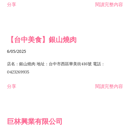
分享
閱讀完整內容
I301030 電子資訊供應服務業 I401010 一般廣告服務業 I501010
安裝工程業 F206020 日常用品零售業 F206040 水器材料零售業
產品設計業 IE01010 電信業務門號代辦業 IZ06010 理貨包裝業
F206060 祭祀用品零售業 F207030 清潔用品零售業 F211010 建
IZ09010 管理系統驗證業 IZ12010 人力派遣業 IZ13010 網路認
材零售業 F213010 電器零售業 F213030 電腦及事務性機器設備
證服務業 IZ15010 市場研究及民意調查業 IZ99990 其他工商服
零售業 F217010 消防安全設備零售業 F218010 資訊軟體零售業
【台中美食】銀山燒肉
務業 J399010 軟體出版業 J601010 藝文服務業 J602010 演藝活
H701010 住宅及大樓開發租售業 H701020 工業廠房開發租售業
動業 J701040 休閒活動場館業 J802010 運動訓練業 JA02010 電
H701050 投資興建公共建設業 H701060 新市鎮、新社區開發業
6/05/2025
器及電子產品修理業 JB01010 會議及展覽服務業 JD01010 工商
H701070 區段徵收及市地重劃代辦業 H701090 都市更新整建維
徵信服務業 JE01010 租賃業 E801010 室內裝潢業 E603010 電
護業 H702010 建築經理業 H703090 不動產買賣業 H703100 不
店名：銀山燒肉 地址：台中市西區華美街416號 電話：
纜安裝工程業 EZ05010 儀器、儀表安裝工程業 F102030 菸酒批
動產租賃業 I103060 管理顧問業 I199990 其他顧問服務業
0423269935
發業 F10...
I301010 資訊軟體服務業 I301020 資料處理服務業 I301030 電子
分享
閱讀完整內容
資訊供應服務業 IF01010 消防安全設備檢修業 JZ99050 仲介服
務業 JZ99990 未分類其他服務業 F201070 花卉零售業 F203010
食品什貨、飲料零售業 F204110 布疋、衣著、鞋、帽、傘、服飾
品零售業 F207200 化學原料零售業 F209060 文教、樂器、育樂
巨林興業有限公司
用品零售業 F215010 首飾及貴金屬零售業 F399040 無店面零售
業 F399990 其他綜合零售業 I301040 第三方支付服務業