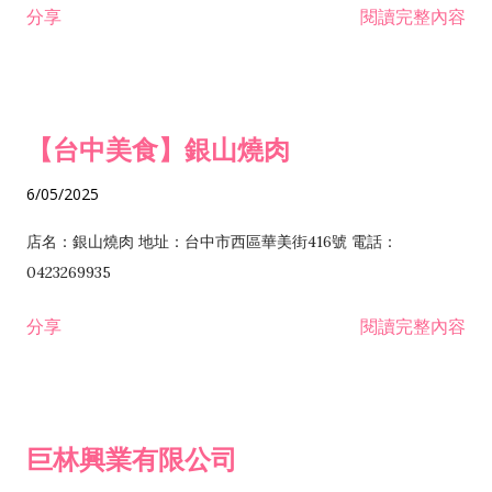
分享
閱讀完整內容
I301030 電子資訊供應服務業 I401010 一般廣告服務業 I501010
安裝工程業 F206020 日常用品零售業 F206040 水器材料零售業
產品設計業 IE01010 電信業務門號代辦業 IZ06010 理貨包裝業
F206060 祭祀用品零售業 F207030 清潔用品零售業 F211010 建
IZ09010 管理系統驗證業 IZ12010 人力派遣業 IZ13010 網路認
材零售業 F213010 電器零售業 F213030 電腦及事務性機器設備
證服務業 IZ15010 市場研究及民意調查業 IZ99990 其他工商服
零售業 F217010 消防安全設備零售業 F218010 資訊軟體零售業
【台中美食】銀山燒肉
務業 J399010 軟體出版業 J601010 藝文服務業 J602010 演藝活
H701010 住宅及大樓開發租售業 H701020 工業廠房開發租售業
動業 J701040 休閒活動場館業 J802010 運動訓練業 JA02010 電
H701050 投資興建公共建設業 H701060 新市鎮、新社區開發業
6/05/2025
器及電子產品修理業 JB01010 會議及展覽服務業 JD01010 工商
H701070 區段徵收及市地重劃代辦業 H701090 都市更新整建維
徵信服務業 JE01010 租賃業 E801010 室內裝潢業 E603010 電
護業 H702010 建築經理業 H703090 不動產買賣業 H703100 不
店名：銀山燒肉 地址：台中市西區華美街416號 電話：
纜安裝工程業 EZ05010 儀器、儀表安裝工程業 F102030 菸酒批
動產租賃業 I103060 管理顧問業 I199990 其他顧問服務業
0423269935
發業 F10...
I301010 資訊軟體服務業 I301020 資料處理服務業 I301030 電子
分享
閱讀完整內容
資訊供應服務業 IF01010 消防安全設備檢修業 JZ99050 仲介服
務業 JZ99990 未分類其他服務業 F201070 花卉零售業 F203010
食品什貨、飲料零售業 F204110 布疋、衣著、鞋、帽、傘、服飾
品零售業 F207200 化學原料零售業 F209060 文教、樂器、育樂
巨林興業有限公司
用品零售業 F215010 首飾及貴金屬零售業 F399040 無店面零售
業 F399990 其他綜合零售業 I301040 第三方支付服務業