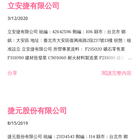
立安捷有限公司
業 F401171 酒類輸入業
3/12/2020
立安捷有限公司 統編：42642596 郵編：106 縣市：台北市 鄉
鎮：大安區 地址：臺北市大安區復興南路2段237號13樓 狀態：核
准設立 立安捷有限公司 所營事業資料： F215020 礦石零售業
F111090 建材批發業 C901060 耐火材料製造業 F211010 建材零
售業 C901070 石材製品製造業 F115020 礦石批發業 C901030
分享
閱讀完整內容
水泥製造業 C901050 水泥及混凝土製品製造業 C901040 預拌混
凝土製造業 E599010 配管工程業 E603110 冷作工程業 E603120
噴砂工程業 E801010 室內裝潢業 E901010 油漆工程業 E903010
防蝕、防銹工程業 EZ99990 其他工程業 F102170 食品什貨批發
捷元股份有限公司
業 F106020 日常用品批發業 F108031 醫療器材批發業 F108040
化粧品批發業 F203010 食品什貨、飲料零售業 F206020 日常用
8/15/2019
品零售業 F208031 醫療器材零售業 F208040 化粧品零售業
F399040 無店面零售業 F399990 其他綜合零售業 F401010 國
捷元股份有限公司 統編：23134543 郵編：114 縣市：台北市 鄉