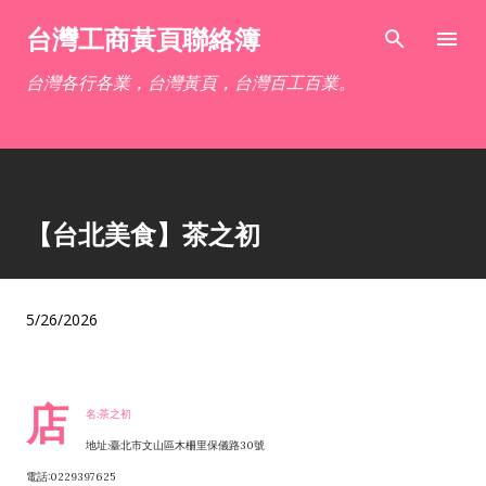
跳到主要內容
台灣工商黃頁聯絡簿
台灣各行各業，台灣黃頁，台灣百工百業。
【台北美食】茶之初
5/26/2026
店
名:茶之初
地址:臺北市文山區木柵里保儀路30號
電話:0229397625