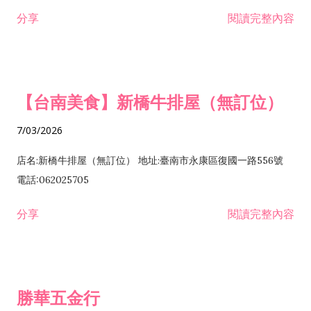
租售業 H701040 特定專業區開發業 H701060 新市鎮、新社區開
分享
閱讀完整內容
發業 H703090 不動產買賣業 H703100 不動產租賃業 I503010
景觀、室內設計業 ZZ99999 除許可業務外，得經營法令非禁止
或限制之業務
【台南美食】新橋牛排屋（無訂位）
7/03/2026
店名:新橋牛排屋（無訂位） 地址:臺南市永康區復國一路556號
電話:062025705
分享
閱讀完整內容
勝華五金行