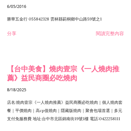
6/05/2016
勝華五金行 055842328 雲林縣莿桐鄉中山路59號之1
分享
閱讀完整內容
【台中美食】燒肉壹宗《一人燒肉推
薦》益民商圈必吃燒肉
8/18/2025
店名:燒肉壹宗《一人燒肉推薦》益民商圈必吃燒肉｜個人燒肉套
餐｜平價燒肉｜高cp值燒肉｜隱藏版燒肉｜聚會包場首選｜多元
支付免服務費 地址:台中市北區錦南街19號1樓 電話:0422258111