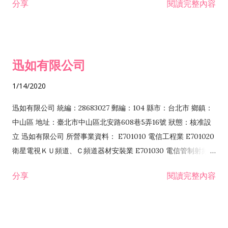
分享
閱讀完整內容
迅如有限公司
1/14/2020
迅如有限公司 統編：28683027 郵編：104 縣市：台北市 鄉鎮：
中山區 地址：臺北市中山區北安路608巷5弄16號 狀態：核准設
立 迅如有限公司 所營事業資料： E701010 電信工程業 E701020
衛星電視ＫＵ頻道、Ｃ頻道器材安裝業 E701030 電信管制射頻器
材裝設工程業 E801010 室內裝潢業 EZ05010 儀器、儀表安裝工
分享
閱讀完整內容
程業 I102010 投資顧問業 I301010 資訊軟體服務業 I301030 電
子資訊供應服務業 F113070 電信器材批發業 F118010 資訊軟體
批發業 F401010 國際貿易業 ZZ99999 除許可業務外，得經營法
令非禁止或限制之業務 F102030 菸酒批發業 F203020 菸酒零售