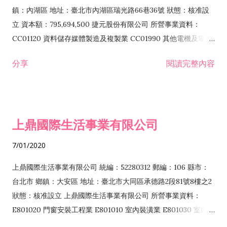
際貿易業 ZZ99999 除許可業務外，得經營法令非禁止或限制之
鎮：內湖區 地址：臺北市內湖區瑞光路66巷36號 狀態：核准設
業務
立 資本額：795,694,500 捷元股份有限公司 所營事業資料：
CC01120 資料儲存媒體製造及複製業 CC01990 其他電機及電子
機械器材製造業 CB01020 事務機器製造業 E601020 電器安裝業
分享
閱讀完整內容
CC01050 資料儲存及處理設備製造業 CC01060 有線通信機械器
材製造業 E605010 電腦設備安裝業 CC01070 無線通信機械器材
製造業 F113020 電器批發業 E701010 電信工程業 CC01080 電
子零組件製造業 CC01110 電腦及其週邊設備製造業 F113050 電
上鼎國際生活事業有限公司
腦及事務性機器設備批發業 F113070 電信器材批發業 F118010
資訊軟體批發業 F119010 電子材料批發業 F213010 電器零售業
7/01/2020
F213030 電腦及事務性機器設備零售業 F213060 電信器材零售
業 F218010 資訊軟體零售業 F219010 電子材料零售業 F399990
上鼎國際生活事業有限公司 統編：52280312 郵編：106 縣市：
其他綜合零售業 F399040 無店面零售業 F401010 國際貿易業
台北市 鄉鎮：大安區 地址：臺北市大同區承德路2段81號8樓之2
F601010 智慧財產權業 G801010 倉儲業 I102010 投資顧問業
狀態：核准設立 上鼎國際生活事業有限公司 所營事業資料：
I103060 管理顧問業 I199990 其他顧問服務業 I105010 藝術品
E801020 門窗安裝工程業 E801010 室內裝潢業 E801030 室內輕
諮詢顧問業 I301010 資訊軟體服務業 I301020 資料處理服務業
鋼架工程業 E801040 玻璃安裝工程業 E801070 廚具、衛浴設備