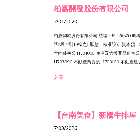
柏嘉開發股份有限公司
7/01/2020
柏嘉開發股份有限公司 統編：52226520 
路2段77號10樓之1 狀態：核准設立 資本額：2
室內裝潢業 H701010 住宅及大樓開發租售業 
H703090 不動產買賣業 H703100 不動產
營法令非禁止或限制之業務
分享
【台南美食】新橋牛排屋
7/03/2026