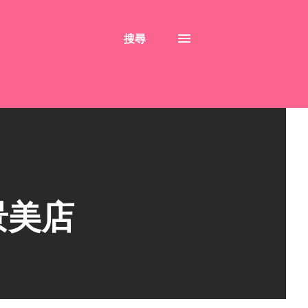
搜尋
景美店