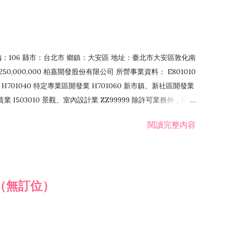
郵編：106 縣市：台北市 鄉鎮：大安區 地址：臺北市大安區敦化南
50,000,000 柏嘉開發股份有限公司 所營事業資料： E801010
H701040 特定專業區開發業 H701060 新市鎮、新社區開發業
租賃業 I503010 景觀、室內設計業 ZZ99999 除許可業務外，得經
閱讀完整內容
（無訂位）