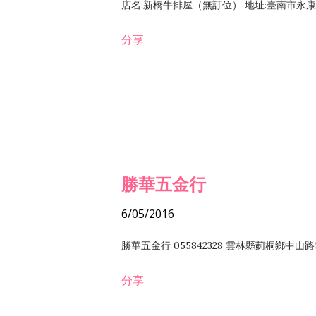
店名:新橋牛排屋（無訂位） 地址:臺南市永康區復
分享
勝華五金行
6/05/2016
勝華五金行 055842328 雲林縣莿桐鄉中山路
分享