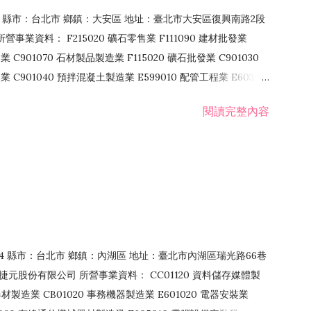
106 縣市：台北市 鄉鎮：大安區 地址：臺北市大安區復興南路2段
營事業資料： F215020 礦石零售業 F111090 建材批發業
業 C901070 石材製品製造業 F115020 礦石批發業 C901030
C901040 預拌混凝土製造業 E599010 配管工程業 E603110
 室內裝潢業 E901010 油漆工程業 E903010 防蝕、防銹工程業
閱讀完整內容
發業 F106020 日常用品批發業 F108031 醫療器材批發業
貨、飲料零售業 F206020 日常用品零售業 F208031 醫療器材零售
面零售業 F399990 其他綜合零售業 F401010 國際貿易業
止或限制之業務
：114 縣市：台北市 鄉鎮：內湖區 地址：臺北市內湖區瑞光路66巷
00 捷元股份有限公司 所營事業資料： CC01120 資料儲存媒體製
製造業 CB01020 事務機器製造業 E601020 電器安裝業