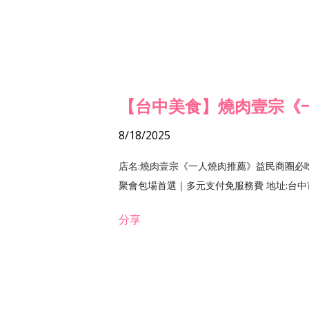
【台中美食】燒肉壹宗《
8/18/2025
店名:燒肉壹宗《一人燒肉推薦》益民商圈必
聚會包場首選｜多元支付免服務費 地址:台中市北區
分享