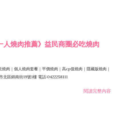
一人燒肉推薦》益民商圈必吃燒肉
吃燒肉｜個人燒肉套餐｜平價燒肉｜高cp值燒肉｜隱藏版燒肉｜
錦南街19號1樓 電話:0422258111
閱讀完整內容