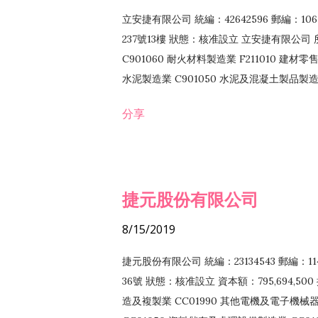
立安捷有限公司 統編：42642596 郵編：
237號13樓 狀態：核准設立 立安捷有限公司 所
C901060 耐火材料製造業 F211010 建材零售
水泥製造業 C901050 水泥及混凝土製品製造業 
冷作工程業 E603120 噴砂工程業 E801010
分享
EZ99990 其他工程業 F102170 食品什貨批
F108040 化粧品批發業 F203010 食品什
業 F208040 化粧品零售業 F399040 無店
ZZ99999 除許可業務外，得經營法令非禁
捷元股份有限公司
8/15/2019
捷元股份有限公司 統編：23134543 郵編
36號 狀態：核准設立 資本額：795,694,5
造及複製業 CC01990 其他電機及電子機械器材