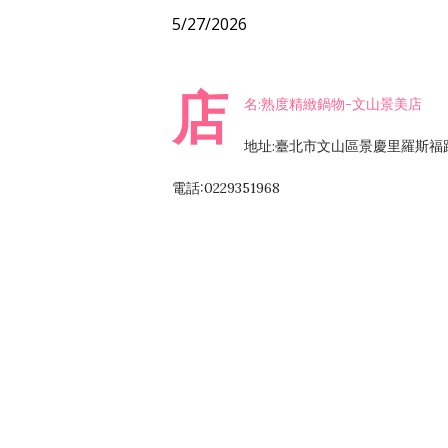
5/27/2026
店
名:熟度精緻鍋物-文山景美店
地址:臺北市文山區景慶里羅斯福路
電話:0229351968