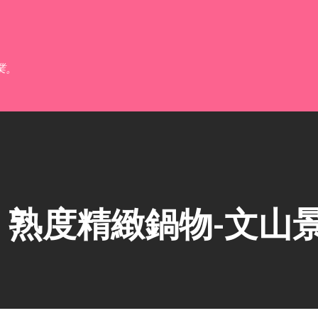
跳到主要內容
業。
】熟度精緻鍋物-文山