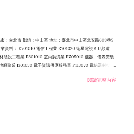
4 縣市：台北市 鄉鎮：中山區 地址：臺北市中山區北安路608巷5
資料： E701010 電信工程業 E701020 衛星電視ＫＵ頻道、
裝設工程業 E801010 室內裝潢業 EZ05010 儀器、儀表安裝
訊軟體服務業 I301030 電子資訊供應服務業 F113070 電信器材批發
 國際貿易業 ZZ99999 除許可業務外，得經營法令非禁止或限制之業
閱讀完整內容
業 F401171 酒類輸入業