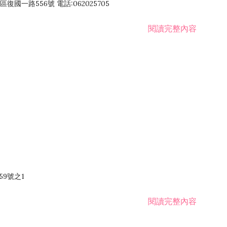
國一路556號 電話:062025705
閱讀完整內容
59號之1
閱讀完整內容