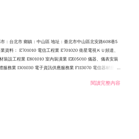
4 縣市：台北市 鄉鎮：中山區 地址：臺北市中山區北安路608巷5
資料： E701010 電信工程業 E701020 衛星電視ＫＵ頻道、
裝設工程業 E801010 室內裝潢業 EZ05010 儀器、儀表安裝
訊軟體服務業 I301030 電子資訊供應服務業 F113070 電信器材批發
 國際貿易業 ZZ99999 除許可業務外，得經營法令非禁止或限制之業
閱讀完整內容
業 F401171 酒類輸入業