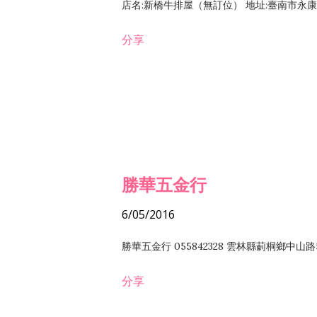
店名:新橋牛排屋（無訂位） 地址:臺南市永康區復
分享
勝華五金行
6/05/2016
勝華五金行 055842328 雲林縣莿桐鄉中山路
分享