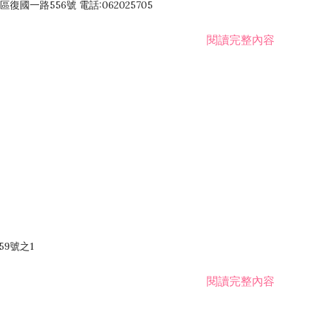
國一路556號 電話:062025705
閱讀完整內容
59號之1
閱讀完整內容