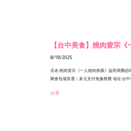
【台中美食】燒肉壹宗《
8/18/2025
店名:燒肉壹宗《一人燒肉推薦》益民商圈必
聚會包場首選｜多元支付免服務費 地址:台中市北區
分享