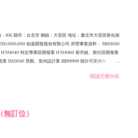
郵編：106 縣市：台北市 鄉鎮：大安區 地址：臺北市大安區敦化南
50,000,000 柏嘉開發股份有限公司 所營事業資料： E801010
H701040 特定專業區開發業 H701060 新市鎮、新社區開發業
租賃業 I503010 景觀、室內設計業 ZZ99999 除許可業務外，得經
閱讀完整內容
（無訂位）