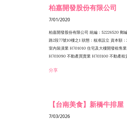
柏嘉開發股份有限公司
7/01/2020
柏嘉開發股份有限公司 統編：52226520 
路2段77號10樓之1 狀態：核准設立 資本額：2
室內裝潢業 H701010 住宅及大樓開發租售業 
H703090 不動產買賣業 H703100 不動產
營法令非禁止或限制之業務
分享
【台南美食】新橋牛排屋
7/03/2026