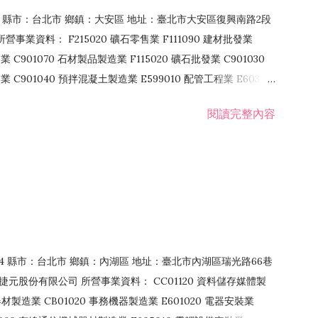
106 縣市：台北市 鄉鎮：大安區 地址：臺北市大安區復興南路2段
營事業資料： F215020 礦石零售業 F111090 建材批發業
業 C901070 石材製品製造業 F115020 礦石批發業 C901030
C901040 預拌混凝土製造業 E599010 配管工程業 E603110
 室內裝潢業 E901010 油漆工程業 E903010 防蝕、防銹工程業
閱讀完整內容
發業 F106020 日常用品批發業 F108031 醫療器材批發業
貨、飲料零售業 F206020 日常用品零售業 F208031 醫療器材零售
面零售業 F399990 其他綜合零售業 F401010 國際貿易業
止或限制之業務
：114 縣市：台北市 鄉鎮：內湖區 地址：臺北市內湖區瑞光路66巷
00 捷元股份有限公司 所營事業資料： CC01120 資料儲存媒體製
製造業 CB01020 事務機器製造業 E601020 電器安裝業