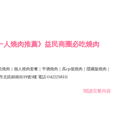
一人燒肉推薦》益民商圈必吃燒肉
吃燒肉｜個人燒肉套餐｜平價燒肉｜高cp值燒肉｜隱藏版燒肉｜
錦南街19號1樓 電話:0422258111
閱讀完整內容