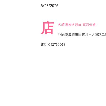
6/25/2026
店
名:逐鹿炭火燒肉 嘉義分會
地址:嘉義市東區東川里大雅路二段
電話:052750058