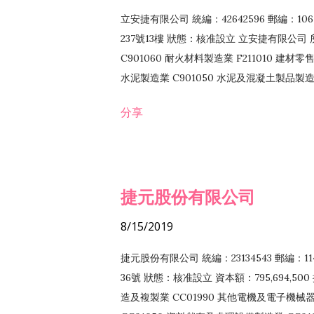
立安捷有限公司 統編：42642596 郵編：
237號13樓 狀態：核准設立 立安捷有限公司 所
C901060 耐火材料製造業 F211010 建材零售
水泥製造業 C901050 水泥及混凝土製品製造業 
冷作工程業 E603120 噴砂工程業 E801010
分享
EZ99990 其他工程業 F102170 食品什貨批
F108040 化粧品批發業 F203010 食品什
業 F208040 化粧品零售業 F399040 無店
ZZ99999 除許可業務外，得經營法令非禁
捷元股份有限公司
8/15/2019
捷元股份有限公司 統編：23134543 郵編
36號 狀態：核准設立 資本額：795,694,5
造及複製業 CC01990 其他電機及電子機械器材