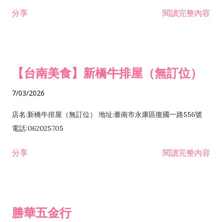
租售業 H701040 特定專業區開發業 H701060 新市鎮、新社區開
分享
閱讀完整內容
發業 H703090 不動產買賣業 H703100 不動產租賃業 I503010
景觀、室內設計業 ZZ99999 除許可業務外，得經營法令非禁止
或限制之業務
【台南美食】新橋牛排屋（無訂位）
7/03/2026
店名:新橋牛排屋（無訂位） 地址:臺南市永康區復國一路556號
電話:062025705
分享
閱讀完整內容
勝華五金行