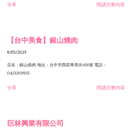
分享
閱讀完整內容
I301030 電子資訊供應服務業 I401010 一般廣告服務業 I501010
安裝工程業 F206020 日常用品零售業 F206040 水器材料零售業
產品設計業 IE01010 電信業務門號代辦業 IZ06010 理貨包裝業
F206060 祭祀用品零售業 F207030 清潔用品零售業 F211010 建
IZ09010 管理系統驗證業 IZ12010 人力派遣業 IZ13010 網路認
材零售業 F213010 電器零售業 F213030 電腦及事務性機器設備
證服務業 IZ15010 市場研究及民意調查業 IZ99990 其他工商服
零售業 F217010 消防安全設備零售業 F218010 資訊軟體零售業
【台中美食】銀山燒肉
務業 J399010 軟體出版業 J601010 藝文服務業 J602010 演藝活
H701010 住宅及大樓開發租售業 H701020 工業廠房開發租售業
動業 J701040 休閒活動場館業 J802010 運動訓練業 JA02010 電
H701050 投資興建公共建設業 H701060 新市鎮、新社區開發業
6/05/2025
器及電子產品修理業 JB01010 會議及展覽服務業 JD01010 工商
H701070 區段徵收及市地重劃代辦業 H701090 都市更新整建維
徵信服務業 JE01010 租賃業 E801010 室內裝潢業 E603010 電
護業 H702010 建築經理業 H703090 不動產買賣業 H703100 不
店名：銀山燒肉 地址：台中市西區華美街416號 電話：
纜安裝工程業 EZ05010 儀器、儀表安裝工程業 F102030 菸酒批
動產租賃業 I103060 管理顧問業 I199990 其他顧問服務業
0423269935
發業 F10...
I301010 資訊軟體服務業 I301020 資料處理服務業 I301030 電子
分享
閱讀完整內容
資訊供應服務業 IF01010 消防安全設備檢修業 JZ99050 仲介服
務業 JZ99990 未分類其他服務業 F201070 花卉零售業 F203010
食品什貨、飲料零售業 F204110 布疋、衣著、鞋、帽、傘、服飾
品零售業 F207200 化學原料零售業 F209060 文教、樂器、育樂
巨林興業有限公司
用品零售業 F215010 首飾及貴金屬零售業 F399040 無店面零售
業 F399990 其他綜合零售業 I301040 第三方支付服務業