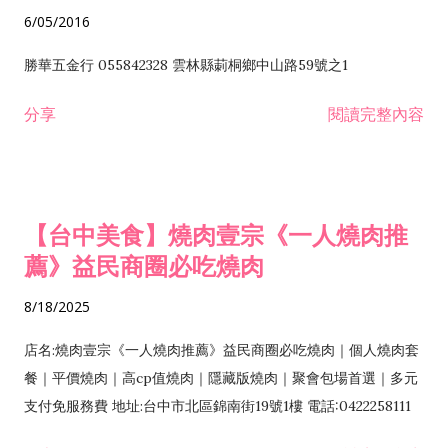
6/05/2016
勝華五金行 055842328 雲林縣莿桐鄉中山路59號之1
分享
閱讀完整內容
【台中美食】燒肉壹宗《一人燒肉推
薦》益民商圈必吃燒肉
8/18/2025
店名:燒肉壹宗《一人燒肉推薦》益民商圈必吃燒肉｜個人燒肉套
餐｜平價燒肉｜高cp值燒肉｜隱藏版燒肉｜聚會包場首選｜多元
支付免服務費 地址:台中市北區錦南街19號1樓 電話:0422258111