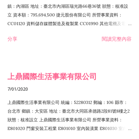
際貿易業 ZZ99999 除許可業務外，得經營法令非禁止或限制之
鎮：內湖區 地址：臺北市內湖區瑞光路66巷36號 狀態：核准設
業務
立 資本額：795,694,500 捷元股份有限公司 所營事業資料：
CC01120 資料儲存媒體製造及複製業 CC01990 其他電機及電子
機械器材製造業 CB01020 事務機器製造業 E601020 電器安裝業
分享
閱讀完整內容
CC01050 資料儲存及處理設備製造業 CC01060 有線通信機械器
材製造業 E605010 電腦設備安裝業 CC01070 無線通信機械器材
製造業 F113020 電器批發業 E701010 電信工程業 CC01080 電
子零組件製造業 CC01110 電腦及其週邊設備製造業 F113050 電
上鼎國際生活事業有限公司
腦及事務性機器設備批發業 F113070 電信器材批發業 F118010
資訊軟體批發業 F119010 電子材料批發業 F213010 電器零售業
7/01/2020
F213030 電腦及事務性機器設備零售業 F213060 電信器材零售
業 F218010 資訊軟體零售業 F219010 電子材料零售業 F399990
上鼎國際生活事業有限公司 統編：52280312 郵編：106 縣市：
其他綜合零售業 F399040 無店面零售業 F401010 國際貿易業
台北市 鄉鎮：大安區 地址：臺北市大同區承德路2段81號8樓之2
F601010 智慧財產權業 G801010 倉儲業 I102010 投資顧問業
狀態：核准設立 上鼎國際生活事業有限公司 所營事業資料：
I103060 管理顧問業 I199990 其他顧問服務業 I105010 藝術品
E801020 門窗安裝工程業 E801010 室內裝潢業 E801030 室內輕
諮詢顧問業 I301010 資訊軟體服務業 I301020 資料處理服務業
鋼架工程業 E801040 玻璃安裝工程業 E801070 廚具、衛浴設備