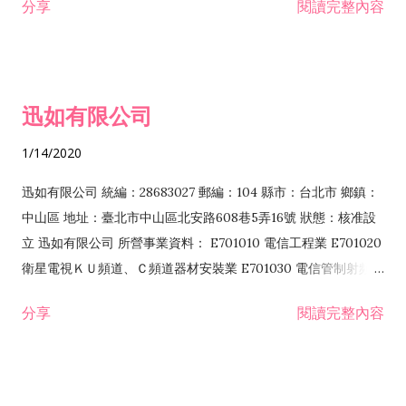
分享
閱讀完整內容
迅如有限公司
1/14/2020
迅如有限公司 統編：28683027 郵編：104 縣市：台北市 鄉鎮：
中山區 地址：臺北市中山區北安路608巷5弄16號 狀態：核准設
立 迅如有限公司 所營事業資料： E701010 電信工程業 E701020
衛星電視ＫＵ頻道、Ｃ頻道器材安裝業 E701030 電信管制射頻器
材裝設工程業 E801010 室內裝潢業 EZ05010 儀器、儀表安裝工
分享
閱讀完整內容
程業 I102010 投資顧問業 I301010 資訊軟體服務業 I301030 電
子資訊供應服務業 F113070 電信器材批發業 F118010 資訊軟體
批發業 F401010 國際貿易業 ZZ99999 除許可業務外，得經營法
令非禁止或限制之業務 F102030 菸酒批發業 F203020 菸酒零售