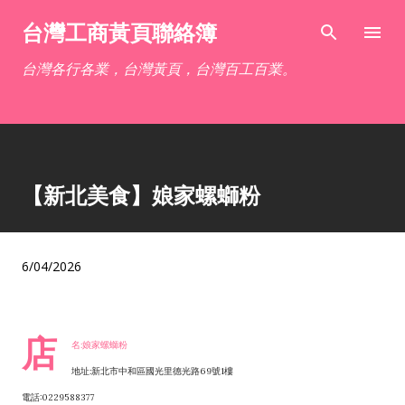
跳到主要內容
台灣工商黃頁聯絡簿
台灣各行各業，台灣黃頁，台灣百工百業。
【新北美食】娘家螺螄粉
6/04/2026
店
名:娘家螺螄粉
地址:新北市中和區國光里德光路69號1樓
電話:0229588377