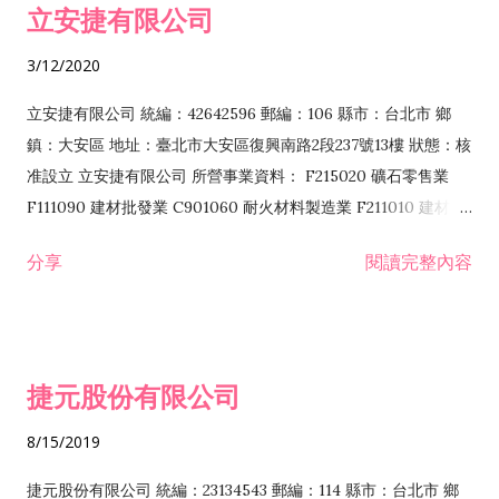
立安捷有限公司
業 F401171 酒類輸入業
3/12/2020
立安捷有限公司 統編：42642596 郵編：106 縣市：台北市 鄉
鎮：大安區 地址：臺北市大安區復興南路2段237號13樓 狀態：核
准設立 立安捷有限公司 所營事業資料： F215020 礦石零售業
F111090 建材批發業 C901060 耐火材料製造業 F211010 建材零
售業 C901070 石材製品製造業 F115020 礦石批發業 C901030
分享
閱讀完整內容
水泥製造業 C901050 水泥及混凝土製品製造業 C901040 預拌混
凝土製造業 E599010 配管工程業 E603110 冷作工程業 E603120
噴砂工程業 E801010 室內裝潢業 E901010 油漆工程業 E903010
防蝕、防銹工程業 EZ99990 其他工程業 F102170 食品什貨批發
捷元股份有限公司
業 F106020 日常用品批發業 F108031 醫療器材批發業 F108040
化粧品批發業 F203010 食品什貨、飲料零售業 F206020 日常用
8/15/2019
品零售業 F208031 醫療器材零售業 F208040 化粧品零售業
F399040 無店面零售業 F399990 其他綜合零售業 F401010 國
捷元股份有限公司 統編：23134543 郵編：114 縣市：台北市 鄉