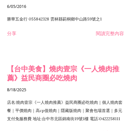
6/05/2016
勝華五金行 055842328 雲林縣莿桐鄉中山路59號之1
分享
閱讀完整內容
【台中美食】燒肉壹宗《一人燒肉推
薦》益民商圈必吃燒肉
8/18/2025
店名:燒肉壹宗《一人燒肉推薦》益民商圈必吃燒肉｜個人燒肉套
餐｜平價燒肉｜高cp值燒肉｜隱藏版燒肉｜聚會包場首選｜多元
支付免服務費 地址:台中市北區錦南街19號1樓 電話:0422258111