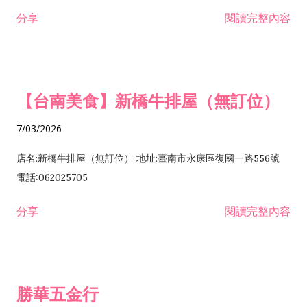
租售業 H701040 特定專業區開發業 H701060 新市鎮、新社區開
分享
閱讀完整內容
發業 H703090 不動產買賣業 H703100 不動產租賃業 I503010
景觀、室內設計業 ZZ99999 除許可業務外，得經營法令非禁止
或限制之業務
【台南美食】新橋牛排屋（無訂位）
7/03/2026
店名:新橋牛排屋（無訂位） 地址:臺南市永康區復國一路556號
電話:062025705
分享
閱讀完整內容
勝華五金行