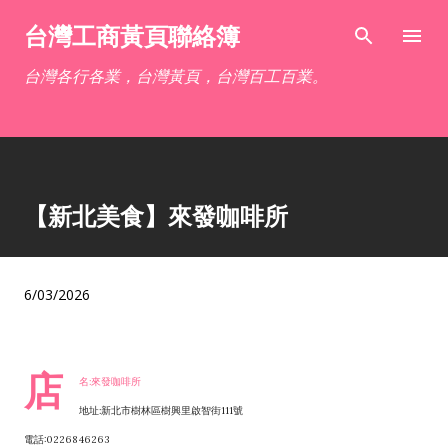
跳到主要內容
台灣工商黃頁聯絡簿
台灣各行各業，台灣黃頁，台灣百工百業。
【新北美食】來發咖啡所
6/03/2026
店
名:來發咖啡所
地址:新北市樹林區樹興里啟智街111號
電話:0226846263