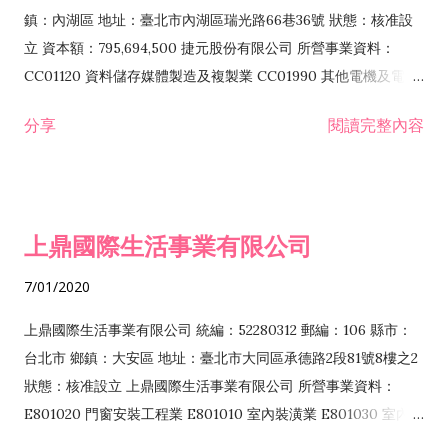
際貿易業 ZZ99999 除許可業務外，得經營法令非禁止或限制之
鎮：內湖區 地址：臺北市內湖區瑞光路66巷36號 狀態：核准設
業務
立 資本額：795,694,500 捷元股份有限公司 所營事業資料：
CC01120 資料儲存媒體製造及複製業 CC01990 其他電機及電子
機械器材製造業 CB01020 事務機器製造業 E601020 電器安裝業
分享
閱讀完整內容
CC01050 資料儲存及處理設備製造業 CC01060 有線通信機械器
材製造業 E605010 電腦設備安裝業 CC01070 無線通信機械器材
製造業 F113020 電器批發業 E701010 電信工程業 CC01080 電
子零組件製造業 CC01110 電腦及其週邊設備製造業 F113050 電
上鼎國際生活事業有限公司
腦及事務性機器設備批發業 F113070 電信器材批發業 F118010
資訊軟體批發業 F119010 電子材料批發業 F213010 電器零售業
7/01/2020
F213030 電腦及事務性機器設備零售業 F213060 電信器材零售
業 F218010 資訊軟體零售業 F219010 電子材料零售業 F399990
上鼎國際生活事業有限公司 統編：52280312 郵編：106 縣市：
其他綜合零售業 F399040 無店面零售業 F401010 國際貿易業
台北市 鄉鎮：大安區 地址：臺北市大同區承德路2段81號8樓之2
F601010 智慧財產權業 G801010 倉儲業 I102010 投資顧問業
狀態：核准設立 上鼎國際生活事業有限公司 所營事業資料：
I103060 管理顧問業 I199990 其他顧問服務業 I105010 藝術品
E801020 門窗安裝工程業 E801010 室內裝潢業 E801030 室內輕
諮詢顧問業 I301010 資訊軟體服務業 I301020 資料處理服務業
鋼架工程業 E801040 玻璃安裝工程業 E801070 廚具、衛浴設備