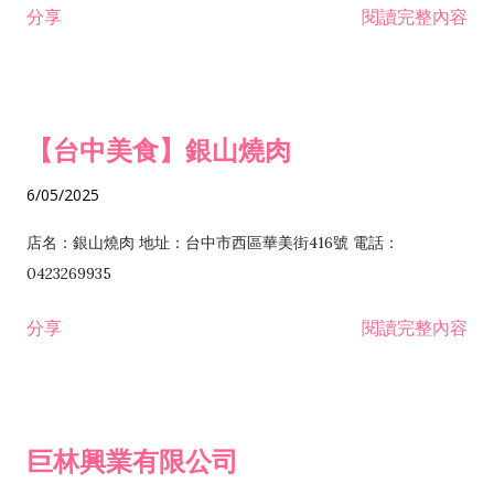
分享
閱讀完整內容
I301030 電子資訊供應服務業 I401010 一般廣告服務業 I501010
安裝工程業 F206020 日常用品零售業 F206040 水器材料零售業
產品設計業 IE01010 電信業務門號代辦業 IZ06010 理貨包裝業
F206060 祭祀用品零售業 F207030 清潔用品零售業 F211010 建
IZ09010 管理系統驗證業 IZ12010 人力派遣業 IZ13010 網路認
材零售業 F213010 電器零售業 F213030 電腦及事務性機器設備
證服務業 IZ15010 市場研究及民意調查業 IZ99990 其他工商服
零售業 F217010 消防安全設備零售業 F218010 資訊軟體零售業
【台中美食】銀山燒肉
務業 J399010 軟體出版業 J601010 藝文服務業 J602010 演藝活
H701010 住宅及大樓開發租售業 H701020 工業廠房開發租售業
動業 J701040 休閒活動場館業 J802010 運動訓練業 JA02010 電
H701050 投資興建公共建設業 H701060 新市鎮、新社區開發業
6/05/2025
器及電子產品修理業 JB01010 會議及展覽服務業 JD01010 工商
H701070 區段徵收及市地重劃代辦業 H701090 都市更新整建維
徵信服務業 JE01010 租賃業 E801010 室內裝潢業 E603010 電
護業 H702010 建築經理業 H703090 不動產買賣業 H703100 不
店名：銀山燒肉 地址：台中市西區華美街416號 電話：
纜安裝工程業 EZ05010 儀器、儀表安裝工程業 F102030 菸酒批
動產租賃業 I103060 管理顧問業 I199990 其他顧問服務業
0423269935
發業 F10...
I301010 資訊軟體服務業 I301020 資料處理服務業 I301030 電子
分享
閱讀完整內容
資訊供應服務業 IF01010 消防安全設備檢修業 JZ99050 仲介服
務業 JZ99990 未分類其他服務業 F201070 花卉零售業 F203010
食品什貨、飲料零售業 F204110 布疋、衣著、鞋、帽、傘、服飾
品零售業 F207200 化學原料零售業 F209060 文教、樂器、育樂
巨林興業有限公司
用品零售業 F215010 首飾及貴金屬零售業 F399040 無店面零售
業 F399990 其他綜合零售業 I301040 第三方支付服務業