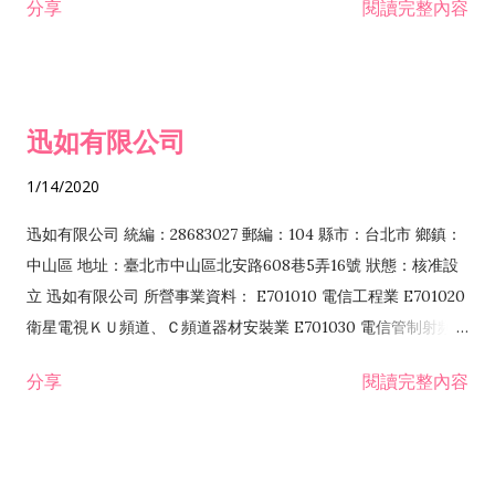
分享
閱讀完整內容
迅如有限公司
1/14/2020
迅如有限公司 統編：28683027 郵編：104 縣市：台北市 鄉鎮：
中山區 地址：臺北市中山區北安路608巷5弄16號 狀態：核准設
立 迅如有限公司 所營事業資料： E701010 電信工程業 E701020
衛星電視ＫＵ頻道、Ｃ頻道器材安裝業 E701030 電信管制射頻器
材裝設工程業 E801010 室內裝潢業 EZ05010 儀器、儀表安裝工
分享
閱讀完整內容
程業 I102010 投資顧問業 I301010 資訊軟體服務業 I301030 電
子資訊供應服務業 F113070 電信器材批發業 F118010 資訊軟體
批發業 F401010 國際貿易業 ZZ99999 除許可業務外，得經營法
令非禁止或限制之業務 F102030 菸酒批發業 F203020 菸酒零售