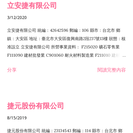
立安捷有限公司
業 F401171 酒類輸入業
3/12/2020
立安捷有限公司 統編：42642596 郵編：106 縣市：台北市 鄉
鎮：大安區 地址：臺北市大安區復興南路2段237號13樓 狀態：核
准設立 立安捷有限公司 所營事業資料： F215020 礦石零售業
F111090 建材批發業 C901060 耐火材料製造業 F211010 建材零
售業 C901070 石材製品製造業 F115020 礦石批發業 C901030
分享
閱讀完整內容
水泥製造業 C901050 水泥及混凝土製品製造業 C901040 預拌混
凝土製造業 E599010 配管工程業 E603110 冷作工程業 E603120
噴砂工程業 E801010 室內裝潢業 E901010 油漆工程業 E903010
防蝕、防銹工程業 EZ99990 其他工程業 F102170 食品什貨批發
捷元股份有限公司
業 F106020 日常用品批發業 F108031 醫療器材批發業 F108040
化粧品批發業 F203010 食品什貨、飲料零售業 F206020 日常用
8/15/2019
品零售業 F208031 醫療器材零售業 F208040 化粧品零售業
F399040 無店面零售業 F399990 其他綜合零售業 F401010 國
捷元股份有限公司 統編：23134543 郵編：114 縣市：台北市 鄉