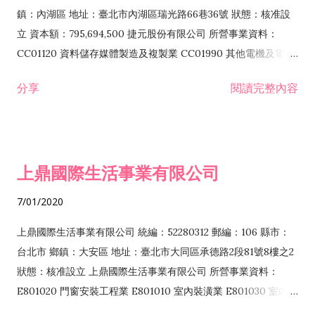
際貿易業 ZZ99999 除許可業務外，得經營法令非禁止或限制之
鎮：內湖區 地址：臺北市內湖區瑞光路66巷36號 狀態：核准設
業務
立 資本額：795,694,500 捷元股份有限公司 所營事業資料：
CC01120 資料儲存媒體製造及複製業 CC01990 其他電機及電子
機械器材製造業 CB01020 事務機器製造業 E601020 電器安裝業
分享
閱讀完整內容
CC01050 資料儲存及處理設備製造業 CC01060 有線通信機械器
材製造業 E605010 電腦設備安裝業 CC01070 無線通信機械器材
製造業 F113020 電器批發業 E701010 電信工程業 CC01080 電
子零組件製造業 CC01110 電腦及其週邊設備製造業 F113050 電
上鼎國際生活事業有限公司
腦及事務性機器設備批發業 F113070 電信器材批發業 F118010
資訊軟體批發業 F119010 電子材料批發業 F213010 電器零售業
7/01/2020
F213030 電腦及事務性機器設備零售業 F213060 電信器材零售
業 F218010 資訊軟體零售業 F219010 電子材料零售業 F399990
上鼎國際生活事業有限公司 統編：52280312 郵編：106 縣市：
其他綜合零售業 F399040 無店面零售業 F401010 國際貿易業
台北市 鄉鎮：大安區 地址：臺北市大同區承德路2段81號8樓之2
F601010 智慧財產權業 G801010 倉儲業 I102010 投資顧問業
狀態：核准設立 上鼎國際生活事業有限公司 所營事業資料：
I103060 管理顧問業 I199990 其他顧問服務業 I105010 藝術品
E801020 門窗安裝工程業 E801010 室內裝潢業 E801030 室內輕
諮詢顧問業 I301010 資訊軟體服務業 I301020 資料處理服務業
鋼架工程業 E801040 玻璃安裝工程業 E801070 廚具、衛浴設備