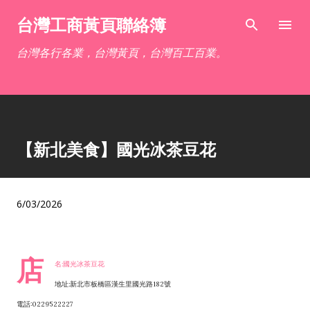
跳到主要內容
台灣工商黃頁聯絡簿
台灣各行各業，台灣黃頁，台灣百工百業。
【新北美食】國光冰茶豆花
6/03/2026
店
名:國光冰茶豆花
地址:新北市板橋區漢生里國光路182號
電話:0229522227