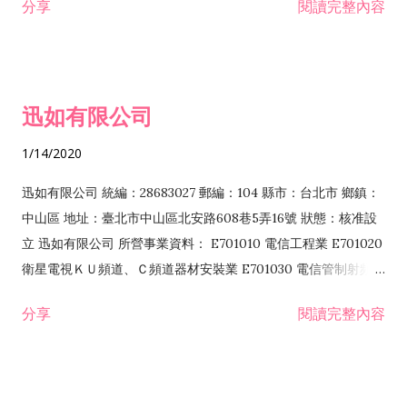
分享
閱讀完整內容
迅如有限公司
1/14/2020
迅如有限公司 統編：28683027 郵編：104 縣市：台北市 鄉鎮：
中山區 地址：臺北市中山區北安路608巷5弄16號 狀態：核准設
立 迅如有限公司 所營事業資料： E701010 電信工程業 E701020
衛星電視ＫＵ頻道、Ｃ頻道器材安裝業 E701030 電信管制射頻器
材裝設工程業 E801010 室內裝潢業 EZ05010 儀器、儀表安裝工
分享
閱讀完整內容
程業 I102010 投資顧問業 I301010 資訊軟體服務業 I301030 電
子資訊供應服務業 F113070 電信器材批發業 F118010 資訊軟體
批發業 F401010 國際貿易業 ZZ99999 除許可業務外，得經營法
令非禁止或限制之業務 F102030 菸酒批發業 F203020 菸酒零售