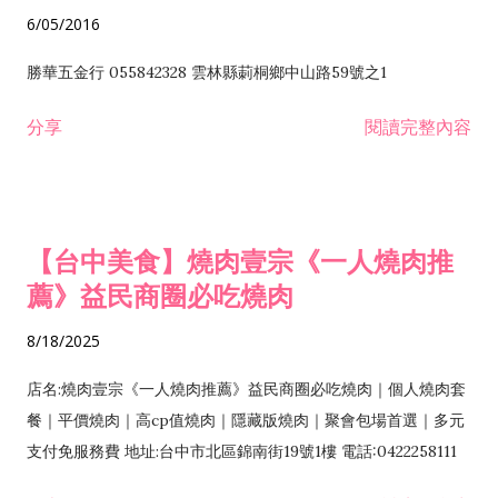
6/05/2016
勝華五金行 055842328 雲林縣莿桐鄉中山路59號之1
分享
閱讀完整內容
【台中美食】燒肉壹宗《一人燒肉推
薦》益民商圈必吃燒肉
8/18/2025
店名:燒肉壹宗《一人燒肉推薦》益民商圈必吃燒肉｜個人燒肉套
餐｜平價燒肉｜高cp值燒肉｜隱藏版燒肉｜聚會包場首選｜多元
支付免服務費 地址:台中市北區錦南街19號1樓 電話:0422258111