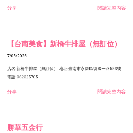
租售業 H701040 特定專業區開發業 H701060 新市鎮、新社區開
分享
閱讀完整內容
發業 H703090 不動產買賣業 H703100 不動產租賃業 I503010
景觀、室內設計業 ZZ99999 除許可業務外，得經營法令非禁止
或限制之業務
【台南美食】新橋牛排屋（無訂位）
7/03/2026
店名:新橋牛排屋（無訂位） 地址:臺南市永康區復國一路556號
電話:062025705
分享
閱讀完整內容
勝華五金行