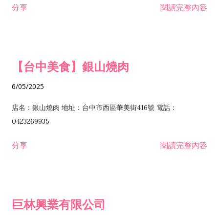
分享
閱讀完整內容
I301030 電子資訊供應服務業 I401010 一般廣告服務業 I501010
安裝工程業 F206020 日常用品零售業 F206040 水器材料零售業
產品設計業 IE01010 電信業務門號代辦業 IZ06010 理貨包裝業
F206060 祭祀用品零售業 F207030 清潔用品零售業 F211010 建
IZ09010 管理系統驗證業 IZ12010 人力派遣業 IZ13010 網路認
材零售業 F213010 電器零售業 F213030 電腦及事務性機器設備
證服務業 IZ15010 市場研究及民意調查業 IZ99990 其他工商服
零售業 F217010 消防安全設備零售業 F218010 資訊軟體零售業
【台中美食】銀山燒肉
務業 J399010 軟體出版業 J601010 藝文服務業 J602010 演藝活
H701010 住宅及大樓開發租售業 H701020 工業廠房開發租售業
動業 J701040 休閒活動場館業 J802010 運動訓練業 JA02010 電
H701050 投資興建公共建設業 H701060 新市鎮、新社區開發業
6/05/2025
器及電子產品修理業 JB01010 會議及展覽服務業 JD01010 工商
H701070 區段徵收及市地重劃代辦業 H701090 都市更新整建維
徵信服務業 JE01010 租賃業 E801010 室內裝潢業 E603010 電
護業 H702010 建築經理業 H703090 不動產買賣業 H703100 不
店名：銀山燒肉 地址：台中市西區華美街416號 電話：
纜安裝工程業 EZ05010 儀器、儀表安裝工程業 F102030 菸酒批
動產租賃業 I103060 管理顧問業 I199990 其他顧問服務業
0423269935
發業 F10...
I301010 資訊軟體服務業 I301020 資料處理服務業 I301030 電子
分享
閱讀完整內容
資訊供應服務業 IF01010 消防安全設備檢修業 JZ99050 仲介服
務業 JZ99990 未分類其他服務業 F201070 花卉零售業 F203010
食品什貨、飲料零售業 F204110 布疋、衣著、鞋、帽、傘、服飾
品零售業 F207200 化學原料零售業 F209060 文教、樂器、育樂
巨林興業有限公司
用品零售業 F215010 首飾及貴金屬零售業 F399040 無店面零售
業 F399990 其他綜合零售業 I301040 第三方支付服務業