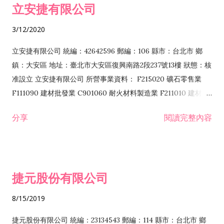
立安捷有限公司
業 F401171 酒類輸入業
3/12/2020
立安捷有限公司 統編：42642596 郵編：106 縣市：台北市 鄉
鎮：大安區 地址：臺北市大安區復興南路2段237號13樓 狀態：核
准設立 立安捷有限公司 所營事業資料： F215020 礦石零售業
F111090 建材批發業 C901060 耐火材料製造業 F211010 建材零
售業 C901070 石材製品製造業 F115020 礦石批發業 C901030
分享
閱讀完整內容
水泥製造業 C901050 水泥及混凝土製品製造業 C901040 預拌混
凝土製造業 E599010 配管工程業 E603110 冷作工程業 E603120
噴砂工程業 E801010 室內裝潢業 E901010 油漆工程業 E903010
防蝕、防銹工程業 EZ99990 其他工程業 F102170 食品什貨批發
捷元股份有限公司
業 F106020 日常用品批發業 F108031 醫療器材批發業 F108040
化粧品批發業 F203010 食品什貨、飲料零售業 F206020 日常用
8/15/2019
品零售業 F208031 醫療器材零售業 F208040 化粧品零售業
F399040 無店面零售業 F399990 其他綜合零售業 F401010 國
捷元股份有限公司 統編：23134543 郵編：114 縣市：台北市 鄉