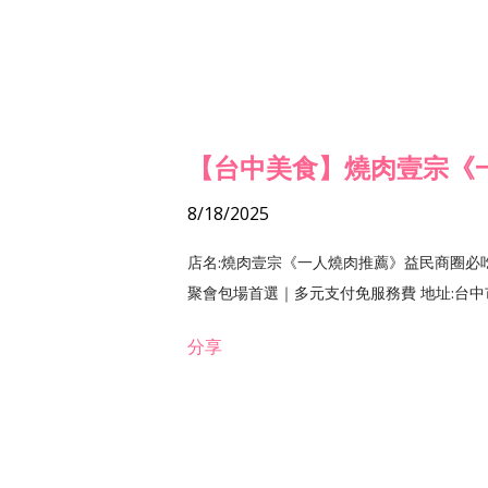
【台中美食】燒肉壹宗《
8/18/2025
店名:燒肉壹宗《一人燒肉推薦》益民商圈必
聚會包場首選｜多元支付免服務費 地址:台中市北區
分享