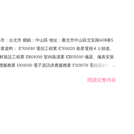
4 縣市：台北市 鄉鎮：中山區 地址：臺北市中山區北安路608巷5
資料： E701010 電信工程業 E701020 衛星電視ＫＵ頻道、
裝設工程業 E801010 室內裝潢業 EZ05010 儀器、儀表安裝
訊軟體服務業 I301030 電子資訊供應服務業 F113070 電信器材批發
 國際貿易業 ZZ99999 除許可業務外，得經營法令非禁止或限制之業
閱讀完整內容
業 F401171 酒類輸入業