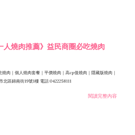
一人燒肉推薦》益民商圈必吃燒肉
吃燒肉｜個人燒肉套餐｜平價燒肉｜高cp值燒肉｜隱藏版燒肉｜
錦南街19號1樓 電話:0422258111
閱讀完整內容