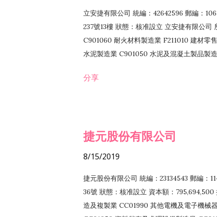
立安捷有限公司 統編：42642596 郵編：
237號13樓 狀態：核准設立 立安捷有限公司 所
C901060 耐火材料製造業 F211010 建材零售
水泥製造業 C901050 水泥及混凝土製品製造業 
冷作工程業 E603120 噴砂工程業 E801010
分享
EZ99990 其他工程業 F102170 食品什貨批
F108040 化粧品批發業 F203010 食品什
業 F208040 化粧品零售業 F399040 無店
ZZ99999 除許可業務外，得經營法令非禁
捷元股份有限公司
8/15/2019
捷元股份有限公司 統編：23134543 郵編
36號 狀態：核准設立 資本額：795,694,5
造及複製業 CC01990 其他電機及電子機械器材