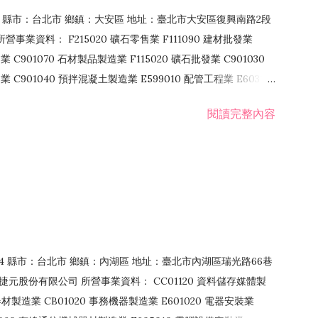
106 縣市：台北市 鄉鎮：大安區 地址：臺北市大安區復興南路2段
營事業資料： F215020 礦石零售業 F111090 建材批發業
業 C901070 石材製品製造業 F115020 礦石批發業 C901030
C901040 預拌混凝土製造業 E599010 配管工程業 E603110
 室內裝潢業 E901010 油漆工程業 E903010 防蝕、防銹工程業
閱讀完整內容
發業 F106020 日常用品批發業 F108031 醫療器材批發業
貨、飲料零售業 F206020 日常用品零售業 F208031 醫療器材零售
面零售業 F399990 其他綜合零售業 F401010 國際貿易業
止或限制之業務
：114 縣市：台北市 鄉鎮：內湖區 地址：臺北市內湖區瑞光路66巷
00 捷元股份有限公司 所營事業資料： CC01120 資料儲存媒體製
製造業 CB01020 事務機器製造業 E601020 電器安裝業