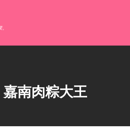
跳到主要內容
業。
】嘉南肉粽大王