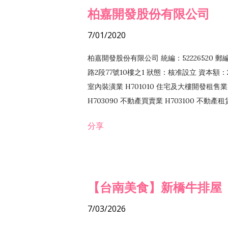
柏嘉開發股份有限公司
7/01/2020
柏嘉開發股份有限公司 統編：52226520 
路2段77號10樓之1 狀態：核准設立 資本額：2
室內裝潢業 H701010 住宅及大樓開發租售業 
H703090 不動產買賣業 H703100 不動產
營法令非禁止或限制之業務
分享
【台南美食】新橋牛排屋
7/03/2026