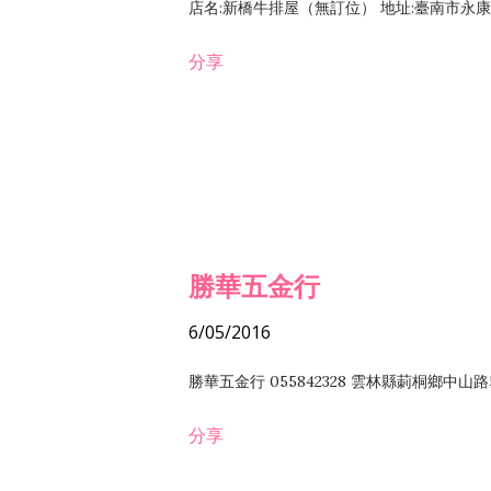
店名:新橋牛排屋（無訂位） 地址:臺南市永康區復
分享
勝華五金行
6/05/2016
勝華五金行 055842328 雲林縣莿桐鄉中山路
分享