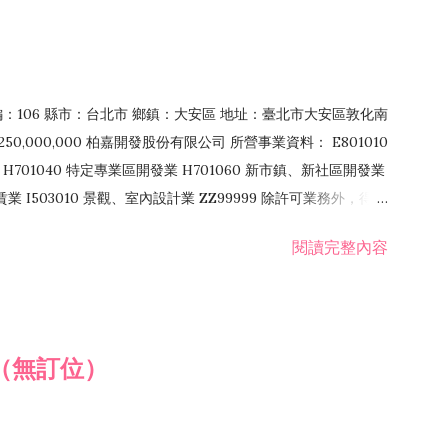
郵編：106 縣市：台北市 鄉鎮：大安區 地址：臺北市大安區敦化南
50,000,000 柏嘉開發股份有限公司 所營事業資料： E801010
H701040 特定專業區開發業 H701060 新市鎮、新社區開發業
租賃業 I503010 景觀、室內設計業 ZZ99999 除許可業務外，得經
閱讀完整內容
（無訂位）