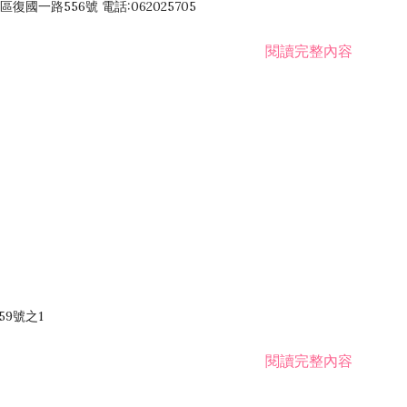
國一路556號 電話:062025705
閱讀完整內容
59號之1
閱讀完整內容