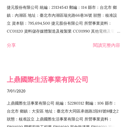
F399040 無店面零售業 F399990 其他綜合零售業 F401010 國
捷元股份有限公司 統編：23134543 郵編：114 縣市：台北市 鄉
際貿易業 ZZ99999 除許可業務外，得經營法令非禁止或限制之
鎮：內湖區 地址：臺北市內湖區瑞光路66巷36號 狀態：核准設
業務
立 資本額：795,694,500 捷元股份有限公司 所營事業資料：
CC01120 資料儲存媒體製造及複製業 CC01990 其他電機及電子
機械器材製造業 CB01020 事務機器製造業 E601020 電器安裝業
分享
閱讀完整內容
CC01050 資料儲存及處理設備製造業 CC01060 有線通信機械器
材製造業 E605010 電腦設備安裝業 CC01070 無線通信機械器材
製造業 F113020 電器批發業 E701010 電信工程業 CC01080 電
子零組件製造業 CC01110 電腦及其週邊設備製造業 F113050 電
上鼎國際生活事業有限公司
腦及事務性機器設備批發業 F113070 電信器材批發業 F118010
資訊軟體批發業 F119010 電子材料批發業 F213010 電器零售業
7/01/2020
F213030 電腦及事務性機器設備零售業 F213060 電信器材零售
業 F218010 資訊軟體零售業 F219010 電子材料零售業 F399990
上鼎國際生活事業有限公司 統編：52280312 郵編：106 縣市：
其他綜合零售業 F399040 無店面零售業 F401010 國際貿易業
台北市 鄉鎮：大安區 地址：臺北市大同區承德路2段81號8樓之2
F601010 智慧財產權業 G801010 倉儲業 I102010 投資顧問業
狀態：核准設立 上鼎國際生活事業有限公司 所營事業資料：
I103060 管理顧問業 I199990 其他顧問服務業 I105010 藝術品