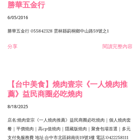
勝華五金行
6/05/2016
勝華五金行 055842328 雲林縣莿桐鄉中山路59號之1
分享
閱讀完整內容
【台中美食】燒肉壹宗《一人燒肉推
薦》益民商圈必吃燒肉
8/18/2025
店名:燒肉壹宗《一人燒肉推薦》益民商圈必吃燒肉｜個人燒肉套
餐｜平價燒肉｜高cp值燒肉｜隱藏版燒肉｜聚會包場首選｜多元
支付免服務費 地址:台中市北區錦南街19號1樓 電話:0422258111