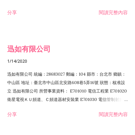
分享
閱讀完整內容
迅如有限公司
1/14/2020
迅如有限公司 統編：28683027 郵編：104 縣市：台北市 鄉鎮：
中山區 地址：臺北市中山區北安路608巷5弄16號 狀態：核准設
立 迅如有限公司 所營事業資料： E701010 電信工程業 E701020
衛星電視ＫＵ頻道、Ｃ頻道器材安裝業 E701030 電信管制射頻器
材裝設工程業 E801010 室內裝潢業 EZ05010 儀器、儀表安裝工
分享
閱讀完整內容
程業 I102010 投資顧問業 I301010 資訊軟體服務業 I301030 電
子資訊供應服務業 F113070 電信器材批發業 F118010 資訊軟體
批發業 F401010 國際貿易業 ZZ99999 除許可業務外，得經營法