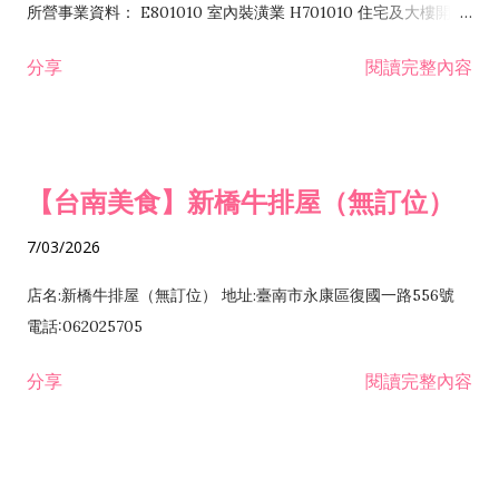
所營事業資料： E801010 室內裝潢業 H701010 住宅及大樓開發
租售業 H701040 特定專業區開發業 H701060 新市鎮、新社區開
分享
閱讀完整內容
發業 H703090 不動產買賣業 H703100 不動產租賃業 I503010
景觀、室內設計業 ZZ99999 除許可業務外，得經營法令非禁止
或限制之業務
【台南美食】新橋牛排屋（無訂位）
7/03/2026
店名:新橋牛排屋（無訂位） 地址:臺南市永康區復國一路556號
電話:062025705
分享
閱讀完整內容