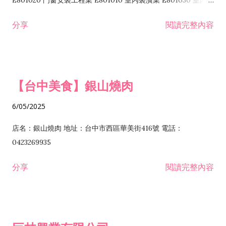
E801020 門窗安裝工程業 E801010 室內裝潢業 E801030 室內輕
諮詢顧問業 I301010 資訊軟體服務業 I301020 資料處理服務業
鋼架工程業 E801040 玻璃安裝工程業 E801070 廚具、衛浴設備
分享
閱讀完整內容
I301030 電子資訊供應服務業 I401010 一般廣告服務業 I501010
安裝工程業 F206020 日常用品零售業 F206040 水器材料零售業
產品設計業 IE01010 電信業務門號代辦業 IZ06010 理貨包裝業
F206060 祭祀用品零售業 F207030 清潔用品零售業 F211010 建
IZ09010 管理系統驗證業 IZ12010 人力派遣業 IZ13010 網路認
材零售業 F213010 電器零售業 F213030 電腦及事務性機器設備
證服務業 IZ15010 市場研究及民意調查業 IZ99990 其他工商服
零售業 F217010 消防安全設備零售業 F218010 資訊軟體零售業
【台中美食】銀山燒肉
務業 J399010 軟體出版業 J601010 藝文服務業 J602010 演藝活
H701010 住宅及大樓開發租售業 H701020 工業廠房開發租售業
動業 J701040 休閒活動場館業 J802010 運動訓練業 JA02010 電
H701050 投資興建公共建設業 H701060 新市鎮、新社區開發業
6/05/2025
器及電子產品修理業 JB01010 會議及展覽服務業 JD01010 工商
H701070 區段徵收及市地重劃代辦業 H701090 都市更新整建維
徵信服務業 JE01010 租賃業 E801010 室內裝潢業 E603010 電
護業 H702010 建築經理業 H703090 不動產買賣業 H703100 不
店名：銀山燒肉 地址：台中市西區華美街416號 電話：
纜安裝工程業 EZ05010 儀器、儀表安裝工程業 F102030 菸酒批
動產租賃業 I103060 管理顧問業 I199990 其他顧問服務業
0423269935
發業 F10...
I301010 資訊軟體服務業 I301020 資料處理服務業 I301030 電子
分享
閱讀完整內容
資訊供應服務業 IF01010 消防安全設備檢修業 JZ99050 仲介服
務業 JZ99990 未分類其他服務業 F201070 花卉零售業 F203010
食品什貨、飲料零售業 F204110 布疋、衣著、鞋、帽、傘、服飾
品零售業 F207200 化學原料零售業 F209060 文教、樂器、育樂