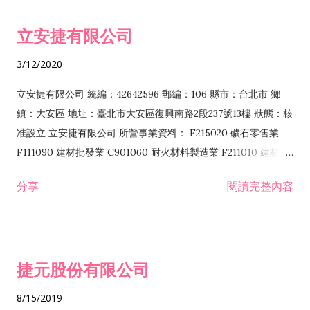
令非禁止或限制之業務 F102030 菸酒批發業 F203020 菸酒零售
立安捷有限公司
業 F401171 酒類輸入業
3/12/2020
立安捷有限公司 統編：42642596 郵編：106 縣市：台北市 鄉
鎮：大安區 地址：臺北市大安區復興南路2段237號13樓 狀態：核
准設立 立安捷有限公司 所營事業資料： F215020 礦石零售業
F111090 建材批發業 C901060 耐火材料製造業 F211010 建材零
售業 C901070 石材製品製造業 F115020 礦石批發業 C901030
分享
閱讀完整內容
水泥製造業 C901050 水泥及混凝土製品製造業 C901040 預拌混
凝土製造業 E599010 配管工程業 E603110 冷作工程業 E603120
噴砂工程業 E801010 室內裝潢業 E901010 油漆工程業 E903010
防蝕、防銹工程業 EZ99990 其他工程業 F102170 食品什貨批發
捷元股份有限公司
業 F106020 日常用品批發業 F108031 醫療器材批發業 F108040
化粧品批發業 F203010 食品什貨、飲料零售業 F206020 日常用
8/15/2019
品零售業 F208031 醫療器材零售業 F208040 化粧品零售業