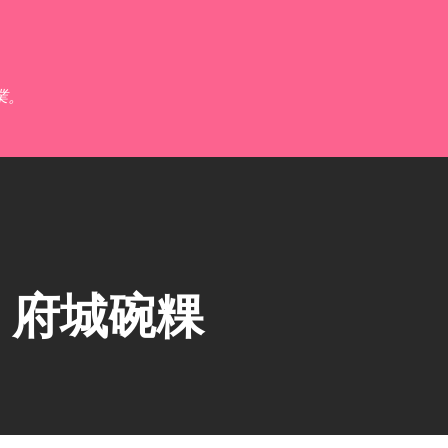
跳到主要內容
業。
】府城碗粿