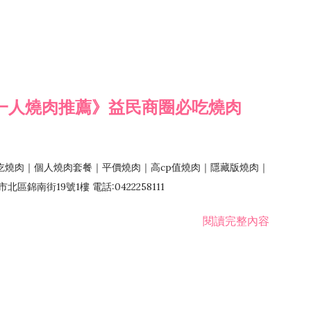
一人燒肉推薦》益民商圈必吃燒肉
吃燒肉｜個人燒肉套餐｜平價燒肉｜高cp值燒肉｜隱藏版燒肉｜
錦南街19號1樓 電話:0422258111
閱讀完整內容