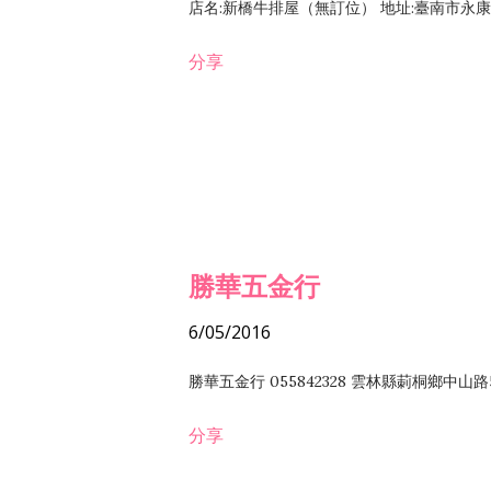
店名:新橋牛排屋（無訂位） 地址:臺南市永康區復
分享
勝華五金行
6/05/2016
勝華五金行 055842328 雲林縣莿桐鄉中山路
分享