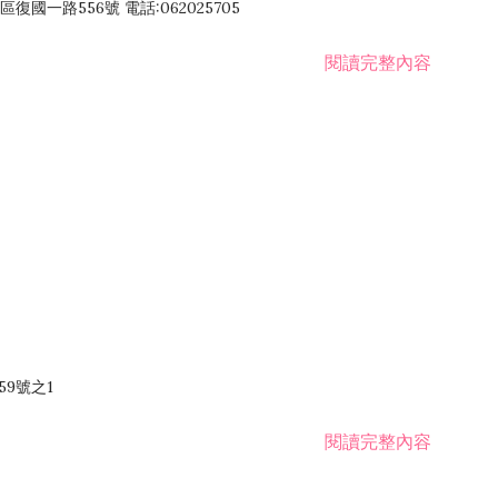
國一路556號 電話:062025705
閱讀完整內容
59號之1
閱讀完整內容