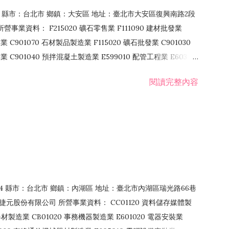
106 縣市：台北市 鄉鎮：大安區 地址：臺北市大安區復興南路2段
營事業資料： F215020 礦石零售業 F111090 建材批發業
業 C901070 石材製品製造業 F115020 礦石批發業 C901030
C901040 預拌混凝土製造業 E599010 配管工程業 E603110
 室內裝潢業 E901010 油漆工程業 E903010 防蝕、防銹工程業
閱讀完整內容
發業 F106020 日常用品批發業 F108031 醫療器材批發業
貨、飲料零售業 F206020 日常用品零售業 F208031 醫療器材零售
面零售業 F399990 其他綜合零售業 F401010 國際貿易業
止或限制之業務
：114 縣市：台北市 鄉鎮：內湖區 地址：臺北市內湖區瑞光路66巷
00 捷元股份有限公司 所營事業資料： CC01120 資料儲存媒體製
製造業 CB01020 事務機器製造業 E601020 電器安裝業