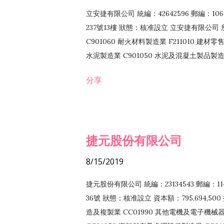
立安捷有限公司 統編：42642596 郵編：
237號13樓 狀態：核准設立 立安捷有限公司 所
C901060 耐火材料製造業 F211010 建材零售
水泥製造業 C901050 水泥及混凝土製品製造業 
冷作工程業 E603120 噴砂工程業 E801010
分享
EZ99990 其他工程業 F102170 食品什貨批
F108040 化粧品批發業 F203010 食品什
業 F208040 化粧品零售業 F399040 無店
ZZ99999 除許可業務外，得經營法令非禁
捷元股份有限公司
8/15/2019
捷元股份有限公司 統編：23134543 郵編
36號 狀態：核准設立 資本額：795,694,5
造及複製業 CC01990 其他電機及電子機械器材