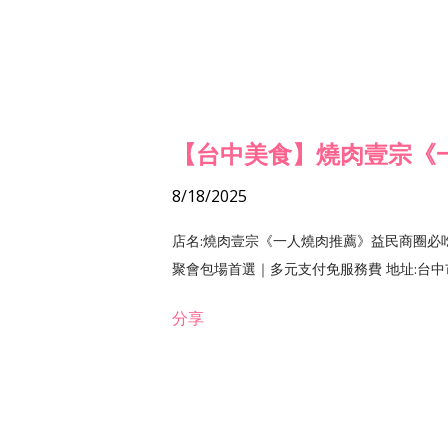
【台中美食】燒肉壹宗《
8/18/2025
店名:燒肉壹宗《一人燒肉推薦》益民商圈必
聚會包場首選｜多元支付免服務費 地址:台中市北區
分享