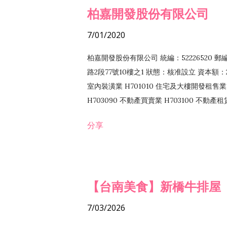
柏嘉開發股份有限公司
7/01/2020
柏嘉開發股份有限公司 統編：52226520 
路2段77號10樓之1 狀態：核准設立 資本額：2
室內裝潢業 H701010 住宅及大樓開發租售業 
H703090 不動產買賣業 H703100 不動產
營法令非禁止或限制之業務
分享
【台南美食】新橋牛排屋
7/03/2026