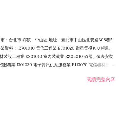
4 縣市：台北市 鄉鎮：中山區 地址：臺北市中山區北安路608巷5
資料： E701010 電信工程業 E701020 衛星電視ＫＵ頻道、
裝設工程業 E801010 室內裝潢業 EZ05010 儀器、儀表安裝
訊軟體服務業 I301030 電子資訊供應服務業 F113070 電信器材批發
 國際貿易業 ZZ99999 除許可業務外，得經營法令非禁止或限制之業
閱讀完整內容
業 F401171 酒類輸入業