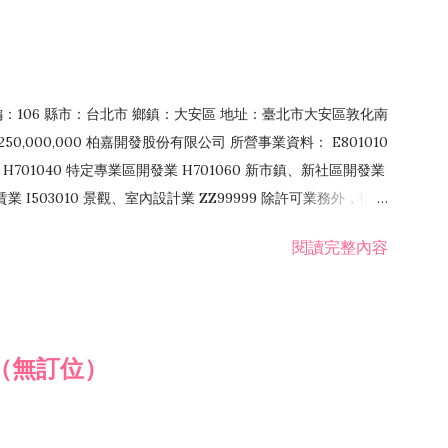
郵編：106 縣市：台北市 鄉鎮：大安區 地址：臺北市大安區敦化南
50,000,000 柏嘉開發股份有限公司 所營事業資料： E801010
H701040 特定專業區開發業 H701060 新市鎮、新社區開發業
租賃業 I503010 景觀、室內設計業 ZZ99999 除許可業務外，得經
閱讀完整內容
（無訂位）