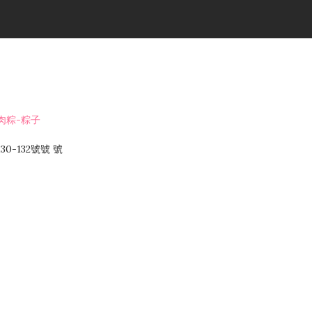
肉粽-粽子
-132號號 號