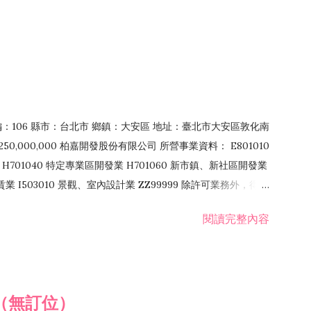
郵編：106 縣市：台北市 鄉鎮：大安區 地址：臺北市大安區敦化南
50,000,000 柏嘉開發股份有限公司 所營事業資料： E801010
H701040 特定專業區開發業 H701060 新市鎮、新社區開發業
租賃業 I503010 景觀、室內設計業 ZZ99999 除許可業務外，得經
閱讀完整內容
（無訂位）