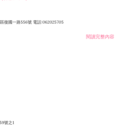
國一路556號 電話:062025705
閱讀完整內容
59號之1