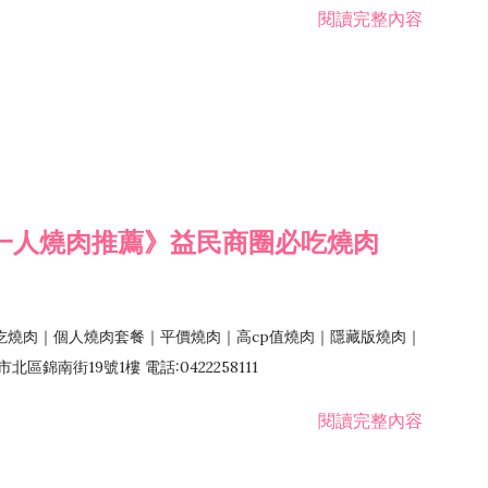
閱讀完整內容
一人燒肉推薦》益民商圈必吃燒肉
吃燒肉｜個人燒肉套餐｜平價燒肉｜高cp值燒肉｜隱藏版燒肉｜
錦南街19號1樓 電話:0422258111
閱讀完整內容