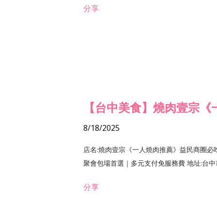
分享
【台中美食】燒肉壹宗《
8/18/2025
店名:燒肉壹宗《一人燒肉推薦》益民商圈必
聚會包場首選｜多元支付免服務費 地址:台中市北區
分享