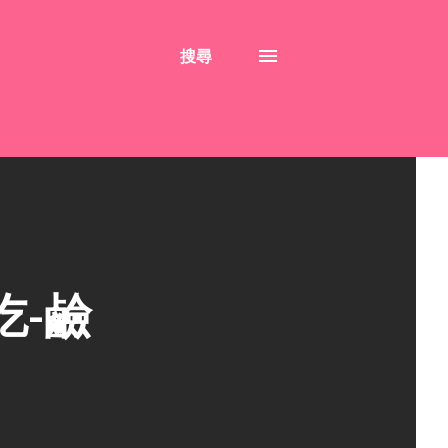
搜尋
吃-鹼