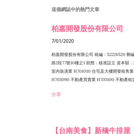
這個網誌中的熱門文章
柏嘉開發股份有限公司
7/01/2020
柏嘉開發股份有限公司 統編：52226520 
路2段77號10樓之1 狀態：核准設立 資本額：2
室內裝潢業 H701010 住宅及大樓開發租售業 
H703090 不動產買賣業 H703100 不動產
營法令非禁止或限制之業務
分享
【台南美食】新橋牛排屋