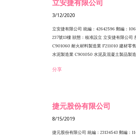
立安捷有限公司
3/12/2020
立安捷有限公司 統編：42642596 郵編：
237號13樓 狀態：核准設立 立安捷有限公司 所
C901060 耐火材料製造業 F211010 建材零售
水泥製造業 C901050 水泥及混凝土製品製造業 
冷作工程業 E603120 噴砂工程業 E801010
分享
EZ99990 其他工程業 F102170 食品什貨批
F108040 化粧品批發業 F203010 食品什
業 F208040 化粧品零售業 F399040 無店
ZZ99999 除許可業務外，得經營法令非禁
捷元股份有限公司
8/15/2019
捷元股份有限公司 統編：23134543 郵編