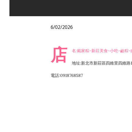
6/02/2026
店
名:戴家粽-新莊美食-小吃-鹼粽-
地址:新北市新莊區四維里四維路130
電話:0918768587