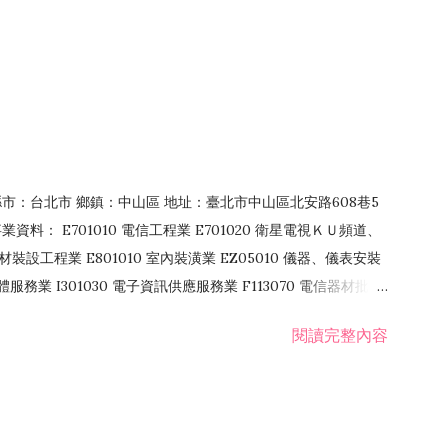
4 縣市：台北市 鄉鎮：中山區 地址：臺北市中山區北安路608巷5
資料： E701010 電信工程業 E701020 衛星電視ＫＵ頻道、
裝設工程業 E801010 室內裝潢業 EZ05010 儀器、儀表安裝
訊軟體服務業 I301030 電子資訊供應服務業 F113070 電信器材批發
 國際貿易業 ZZ99999 除許可業務外，得經營法令非禁止或限制之業
閱讀完整內容
業 F401171 酒類輸入業