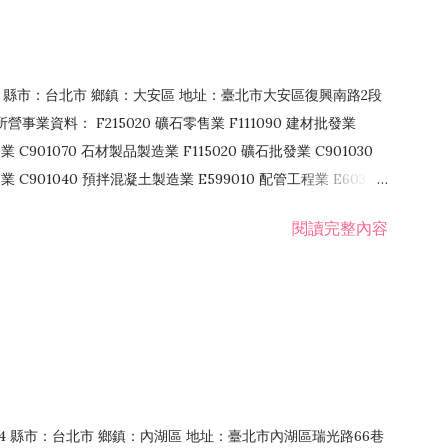
106 縣市：台北市 鄉鎮：大安區 地址：臺北市大安區復興南路2段
營事業資料： F215020 礦石零售業 F111090 建材批發業
業 C901070 石材製品製造業 F115020 礦石批發業 C901030
C901040 預拌混凝土製造業 E599010 配管工程業 E603110
 室內裝潢業 E901010 油漆工程業 E903010 防蝕、防銹工程業
閱讀完整內容
發業 F106020 日常用品批發業 F108031 醫療器材批發業
貨、飲料零售業 F206020 日常用品零售業 F208031 醫療器材零售
面零售業 F399990 其他綜合零售業 F401010 國際貿易業
止或限制之業務
：114 縣市：台北市 鄉鎮：內湖區 地址：臺北市內湖區瑞光路66巷