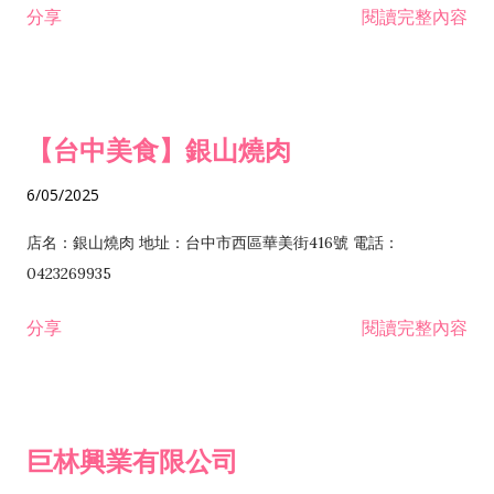
分享
閱讀完整內容
I301030 電子資訊供應服務業 I401010 一般廣告服務業 I501010
安裝工程業 F206020 日常用品零售業 F206040 水器材料零售業
產品設計業 IE01010 電信業務門號代辦業 IZ06010 理貨包裝業
F206060 祭祀用品零售業 F207030 清潔用品零售業 F211010 建
IZ09010 管理系統驗證業 IZ12010 人力派遣業 IZ13010 網路認
材零售業 F213010 電器零售業 F213030 電腦及事務性機器設備
證服務業 IZ15010 市場研究及民意調查業 IZ99990 其他工商服
零售業 F217010 消防安全設備零售業 F218010 資訊軟體零售業
【台中美食】銀山燒肉
務業 J399010 軟體出版業 J601010 藝文服務業 J602010 演藝活
H701010 住宅及大樓開發租售業 H701020 工業廠房開發租售業
動業 J701040 休閒活動場館業 J802010 運動訓練業 JA02010 電
H701050 投資興建公共建設業 H701060 新市鎮、新社區開發業
6/05/2025
器及電子產品修理業 JB01010 會議及展覽服務業 JD01010 工商
H701070 區段徵收及市地重劃代辦業 H701090 都市更新整建維
徵信服務業 JE01010 租賃業 E801010 室內裝潢業 E603010 電
護業 H702010 建築經理業 H703090 不動產買賣業 H703100 不
店名：銀山燒肉 地址：台中市西區華美街416號 電話：
纜安裝工程業 EZ05010 儀器、儀表安裝工程業 F102030 菸酒批
動產租賃業 I103060 管理顧問業 I199990 其他顧問服務業
0423269935
發業 F10...
I301010 資訊軟體服務業 I301020 資料處理服務業 I301030 電子
分享
閱讀完整內容
資訊供應服務業 IF01010 消防安全設備檢修業 JZ99050 仲介服
務業 JZ99990 未分類其他服務業 F201070 花卉零售業 F203010
食品什貨、飲料零售業 F204110 布疋、衣著、鞋、帽、傘、服飾
品零售業 F207200 化學原料零售業 F209060 文教、樂器、育樂
巨林興業有限公司
用品零售業 F215010 首飾及貴金屬零售業 F399040 無店面零售
業 F399990 其他綜合零售業 I301040 第三方支付服務業