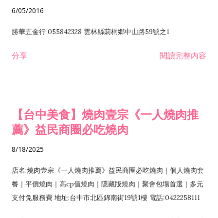
6/05/2016
勝華五金行 055842328 雲林縣莿桐鄉中山路59號之1
分享
閱讀完整內容
【台中美食】燒肉壹宗《一人燒肉推
薦》益民商圈必吃燒肉
8/18/2025
店名:燒肉壹宗《一人燒肉推薦》益民商圈必吃燒肉｜個人燒肉套
餐｜平價燒肉｜高cp值燒肉｜隱藏版燒肉｜聚會包場首選｜多元
支付免服務費 地址:台中市北區錦南街19號1樓 電話:0422258111