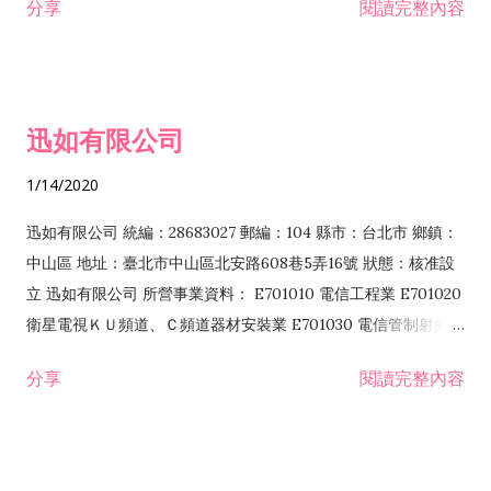
分享
閱讀完整內容
迅如有限公司
1/14/2020
迅如有限公司 統編：28683027 郵編：104 縣市：台北市 鄉鎮：
中山區 地址：臺北市中山區北安路608巷5弄16號 狀態：核准設
立 迅如有限公司 所營事業資料： E701010 電信工程業 E701020
衛星電視ＫＵ頻道、Ｃ頻道器材安裝業 E701030 電信管制射頻器
材裝設工程業 E801010 室內裝潢業 EZ05010 儀器、儀表安裝工
分享
閱讀完整內容
程業 I102010 投資顧問業 I301010 資訊軟體服務業 I301030 電
子資訊供應服務業 F113070 電信器材批發業 F118010 資訊軟體
批發業 F401010 國際貿易業 ZZ99999 除許可業務外，得經營法
令非禁止或限制之業務 F102030 菸酒批發業 F203020 菸酒零售