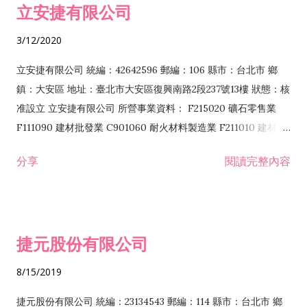
立安捷有限公司
業 F401171 酒類輸入業
3/12/2020
立安捷有限公司 統編：42642596 郵編：106 縣市：台北市 鄉
鎮：大安區 地址：臺北市大安區復興南路2段237號13樓 狀態：核
准設立 立安捷有限公司 所營事業資料： F215020 礦石零售業
F111090 建材批發業 C901060 耐火材料製造業 F211010 建材零
售業 C901070 石材製品製造業 F115020 礦石批發業 C901030
分享
閱讀完整內容
水泥製造業 C901050 水泥及混凝土製品製造業 C901040 預拌混
凝土製造業 E599010 配管工程業 E603110 冷作工程業 E603120
噴砂工程業 E801010 室內裝潢業 E901010 油漆工程業 E903010
防蝕、防銹工程業 EZ99990 其他工程業 F102170 食品什貨批發
捷元股份有限公司
業 F106020 日常用品批發業 F108031 醫療器材批發業 F108040
化粧品批發業 F203010 食品什貨、飲料零售業 F206020 日常用
8/15/2019
品零售業 F208031 醫療器材零售業 F208040 化粧品零售業
F399040 無店面零售業 F399990 其他綜合零售業 F401010 國
捷元股份有限公司 統編：23134543 郵編：114 縣市：台北市 鄉