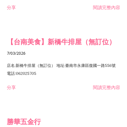
租售業 H701040 特定專業區開發業 H701060 新市鎮、新社區開
分享
閱讀完整內容
發業 H703090 不動產買賣業 H703100 不動產租賃業 I503010
景觀、室內設計業 ZZ99999 除許可業務外，得經營法令非禁止
或限制之業務
【台南美食】新橋牛排屋（無訂位）
7/03/2026
店名:新橋牛排屋（無訂位） 地址:臺南市永康區復國一路556號
電話:062025705
分享
閱讀完整內容
勝華五金行