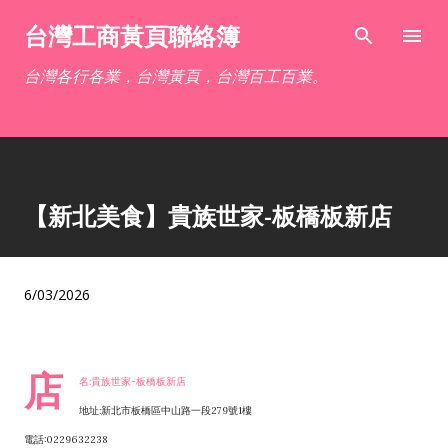
跳到主要內容
台灣工商黃頁聯絡簿
台灣各行各業，台灣黃頁，台灣百工百業。
【新北美食】貴族世家-板橋板新店
6/03/2026
店
名:貴族世家-板橋板新店
地址:新北市板橋區中山路一段279號1樓
電話:0229632238