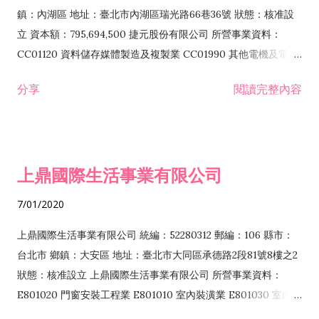
際貿易業 ZZ99999 除許可業務外，得經營法令非禁止或限制之
鎮：內湖區 地址：臺北市內湖區瑞光路66巷36號 狀態：核准設
業務
立 資本額：795,694,500 捷元股份有限公司 所營事業資料：
CC01120 資料儲存媒體製造及複製業 CC01990 其他電機及電子
機械器材製造業 CB01020 事務機器製造業 E601020 電器安裝業
分享
閱讀完整內容
CC01050 資料儲存及處理設備製造業 CC01060 有線通信機械器
材製造業 E605010 電腦設備安裝業 CC01070 無線通信機械器材
製造業 F113020 電器批發業 E701010 電信工程業 CC01080 電
子零組件製造業 CC01110 電腦及其週邊設備製造業 F113050 電
上鼎國際生活事業有限公司
腦及事務性機器設備批發業 F113070 電信器材批發業 F118010
資訊軟體批發業 F119010 電子材料批發業 F213010 電器零售業
7/01/2020
F213030 電腦及事務性機器設備零售業 F213060 電信器材零售
業 F218010 資訊軟體零售業 F219010 電子材料零售業 F399990
上鼎國際生活事業有限公司 統編：52280312 郵編：106 縣市：
其他綜合零售業 F399040 無店面零售業 F401010 國際貿易業
台北市 鄉鎮：大安區 地址：臺北市大同區承德路2段81號8樓之2
F601010 智慧財產權業 G801010 倉儲業 I102010 投資顧問業
狀態：核准設立 上鼎國際生活事業有限公司 所營事業資料：
I103060 管理顧問業 I199990 其他顧問服務業 I105010 藝術品
E801020 門窗安裝工程業 E801010 室內裝潢業 E801030 室內輕
諮詢顧問業 I301010 資訊軟體服務業 I301020 資料處理服務業
鋼架工程業 E801040 玻璃安裝工程業 E801070 廚具、衛浴設備