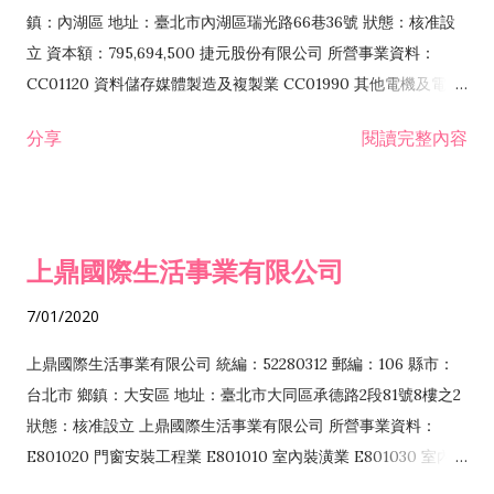
際貿易業 ZZ99999 除許可業務外，得經營法令非禁止或限制之
鎮：內湖區 地址：臺北市內湖區瑞光路66巷36號 狀態：核准設
業務
立 資本額：795,694,500 捷元股份有限公司 所營事業資料：
CC01120 資料儲存媒體製造及複製業 CC01990 其他電機及電子
機械器材製造業 CB01020 事務機器製造業 E601020 電器安裝業
分享
閱讀完整內容
CC01050 資料儲存及處理設備製造業 CC01060 有線通信機械器
材製造業 E605010 電腦設備安裝業 CC01070 無線通信機械器材
製造業 F113020 電器批發業 E701010 電信工程業 CC01080 電
子零組件製造業 CC01110 電腦及其週邊設備製造業 F113050 電
上鼎國際生活事業有限公司
腦及事務性機器設備批發業 F113070 電信器材批發業 F118010
資訊軟體批發業 F119010 電子材料批發業 F213010 電器零售業
7/01/2020
F213030 電腦及事務性機器設備零售業 F213060 電信器材零售
業 F218010 資訊軟體零售業 F219010 電子材料零售業 F399990
上鼎國際生活事業有限公司 統編：52280312 郵編：106 縣市：
其他綜合零售業 F399040 無店面零售業 F401010 國際貿易業
台北市 鄉鎮：大安區 地址：臺北市大同區承德路2段81號8樓之2
F601010 智慧財產權業 G801010 倉儲業 I102010 投資顧問業
狀態：核准設立 上鼎國際生活事業有限公司 所營事業資料：
I103060 管理顧問業 I199990 其他顧問服務業 I105010 藝術品
E801020 門窗安裝工程業 E801010 室內裝潢業 E801030 室內輕
諮詢顧問業 I301010 資訊軟體服務業 I301020 資料處理服務業
鋼架工程業 E801040 玻璃安裝工程業 E801070 廚具、衛浴設備