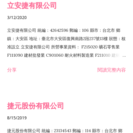
立安捷有限公司
業 F401171 酒類輸入業
3/12/2020
立安捷有限公司 統編：42642596 郵編：106 縣市：台北市 鄉
鎮：大安區 地址：臺北市大安區復興南路2段237號13樓 狀態：核
准設立 立安捷有限公司 所營事業資料： F215020 礦石零售業
F111090 建材批發業 C901060 耐火材料製造業 F211010 建材零
售業 C901070 石材製品製造業 F115020 礦石批發業 C901030
分享
閱讀完整內容
水泥製造業 C901050 水泥及混凝土製品製造業 C901040 預拌混
凝土製造業 E599010 配管工程業 E603110 冷作工程業 E603120
噴砂工程業 E801010 室內裝潢業 E901010 油漆工程業 E903010
防蝕、防銹工程業 EZ99990 其他工程業 F102170 食品什貨批發
捷元股份有限公司
業 F106020 日常用品批發業 F108031 醫療器材批發業 F108040
化粧品批發業 F203010 食品什貨、飲料零售業 F206020 日常用
8/15/2019
品零售業 F208031 醫療器材零售業 F208040 化粧品零售業
F399040 無店面零售業 F399990 其他綜合零售業 F401010 國
捷元股份有限公司 統編：23134543 郵編：114 縣市：台北市 鄉