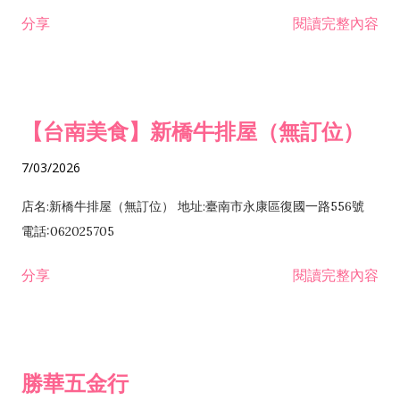
租售業 H701040 特定專業區開發業 H701060 新市鎮、新社區開
分享
閱讀完整內容
發業 H703090 不動產買賣業 H703100 不動產租賃業 I503010
景觀、室內設計業 ZZ99999 除許可業務外，得經營法令非禁止
或限制之業務
【台南美食】新橋牛排屋（無訂位）
7/03/2026
店名:新橋牛排屋（無訂位） 地址:臺南市永康區復國一路556號
電話:062025705
分享
閱讀完整內容
勝華五金行