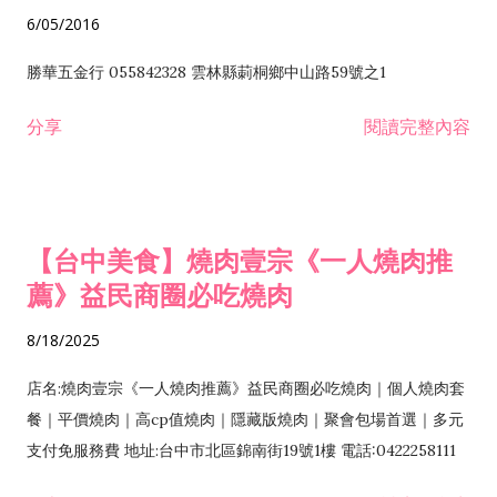
6/05/2016
勝華五金行 055842328 雲林縣莿桐鄉中山路59號之1
分享
閱讀完整內容
【台中美食】燒肉壹宗《一人燒肉推
薦》益民商圈必吃燒肉
8/18/2025
店名:燒肉壹宗《一人燒肉推薦》益民商圈必吃燒肉｜個人燒肉套
餐｜平價燒肉｜高cp值燒肉｜隱藏版燒肉｜聚會包場首選｜多元
支付免服務費 地址:台中市北區錦南街19號1樓 電話:0422258111