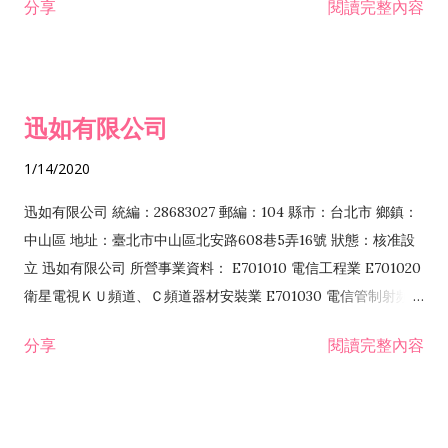
分享
閱讀完整內容
迅如有限公司
1/14/2020
迅如有限公司 統編：28683027 郵編：104 縣市：台北市 鄉鎮：
中山區 地址：臺北市中山區北安路608巷5弄16號 狀態：核准設
立 迅如有限公司 所營事業資料： E701010 電信工程業 E701020
衛星電視ＫＵ頻道、Ｃ頻道器材安裝業 E701030 電信管制射頻器
材裝設工程業 E801010 室內裝潢業 EZ05010 儀器、儀表安裝工
分享
閱讀完整內容
程業 I102010 投資顧問業 I301010 資訊軟體服務業 I301030 電
子資訊供應服務業 F113070 電信器材批發業 F118010 資訊軟體
批發業 F401010 國際貿易業 ZZ99999 除許可業務外，得經營法
令非禁止或限制之業務 F102030 菸酒批發業 F203020 菸酒零售