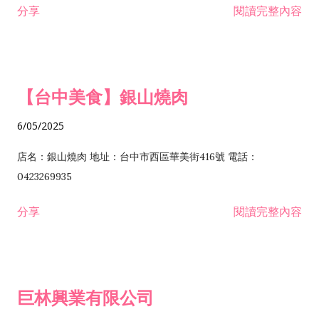
分享
閱讀完整內容
I301030 電子資訊供應服務業 I401010 一般廣告服務業 I501010
安裝工程業 F206020 日常用品零售業 F206040 水器材料零售業
產品設計業 IE01010 電信業務門號代辦業 IZ06010 理貨包裝業
F206060 祭祀用品零售業 F207030 清潔用品零售業 F211010 建
IZ09010 管理系統驗證業 IZ12010 人力派遣業 IZ13010 網路認
材零售業 F213010 電器零售業 F213030 電腦及事務性機器設備
證服務業 IZ15010 市場研究及民意調查業 IZ99990 其他工商服
零售業 F217010 消防安全設備零售業 F218010 資訊軟體零售業
【台中美食】銀山燒肉
務業 J399010 軟體出版業 J601010 藝文服務業 J602010 演藝活
H701010 住宅及大樓開發租售業 H701020 工業廠房開發租售業
動業 J701040 休閒活動場館業 J802010 運動訓練業 JA02010 電
H701050 投資興建公共建設業 H701060 新市鎮、新社區開發業
6/05/2025
器及電子產品修理業 JB01010 會議及展覽服務業 JD01010 工商
H701070 區段徵收及市地重劃代辦業 H701090 都市更新整建維
徵信服務業 JE01010 租賃業 E801010 室內裝潢業 E603010 電
護業 H702010 建築經理業 H703090 不動產買賣業 H703100 不
店名：銀山燒肉 地址：台中市西區華美街416號 電話：
纜安裝工程業 EZ05010 儀器、儀表安裝工程業 F102030 菸酒批
動產租賃業 I103060 管理顧問業 I199990 其他顧問服務業
0423269935
發業 F10...
I301010 資訊軟體服務業 I301020 資料處理服務業 I301030 電子
分享
閱讀完整內容
資訊供應服務業 IF01010 消防安全設備檢修業 JZ99050 仲介服
務業 JZ99990 未分類其他服務業 F201070 花卉零售業 F203010
食品什貨、飲料零售業 F204110 布疋、衣著、鞋、帽、傘、服飾
品零售業 F207200 化學原料零售業 F209060 文教、樂器、育樂
巨林興業有限公司
用品零售業 F215010 首飾及貴金屬零售業 F399040 無店面零售
業 F399990 其他綜合零售業 I301040 第三方支付服務業