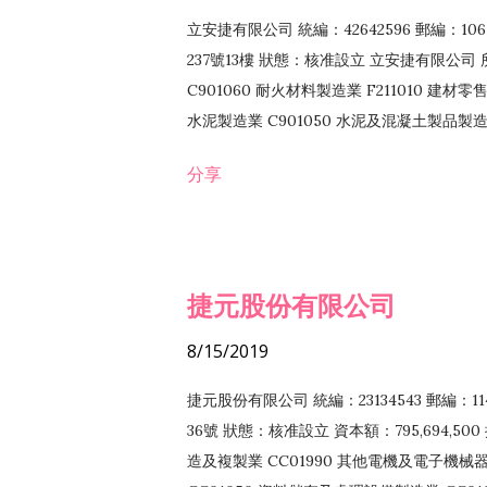
立安捷有限公司 統編：42642596 郵編：
237號13樓 狀態：核准設立 立安捷有限公司 所
C901060 耐火材料製造業 F211010 建材零售
水泥製造業 C901050 水泥及混凝土製品製造業 
冷作工程業 E603120 噴砂工程業 E801010
分享
EZ99990 其他工程業 F102170 食品什貨批
F108040 化粧品批發業 F203010 食品什
業 F208040 化粧品零售業 F399040 無店
ZZ99999 除許可業務外，得經營法令非禁
捷元股份有限公司
8/15/2019
捷元股份有限公司 統編：23134543 郵編
36號 狀態：核准設立 資本額：795,694,5
造及複製業 CC01990 其他電機及電子機械器材