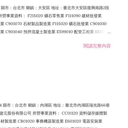
106 縣市：台北市 鄉鎮：大安區 地址：臺北市大安區復興南路2段
營事業資料： F215020 礦石零售業 F111090 建材批發業
業 C901070 石材製品製造業 F115020 礦石批發業 C901030
C901040 預拌混凝土製造業 E599010 配管工程業 E603110
 室內裝潢業 E901010 油漆工程業 E903010 防蝕、防銹工程業
閱讀完整內容
發業 F106020 日常用品批發業 F108031 醫療器材批發業
貨、飲料零售業 F206020 日常用品零售業 F208031 醫療器材零售
面零售業 F399990 其他綜合零售業 F401010 國際貿易業
止或限制之業務
：114 縣市：台北市 鄉鎮：內湖區 地址：臺北市內湖區瑞光路66巷
00 捷元股份有限公司 所營事業資料： CC01120 資料儲存媒體製
製造業 CB01020 事務機器製造業 E601020 電器安裝業