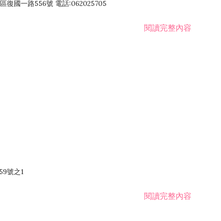
國一路556號 電話:062025705
閱讀完整內容
59號之1
閱讀完整內容