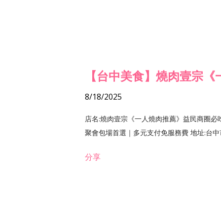
【台中美食】燒肉壹宗《
8/18/2025
店名:燒肉壹宗《一人燒肉推薦》益民商圈必
聚會包場首選｜多元支付免服務費 地址:台中市北區
分享