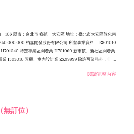
郵編：106 縣市：台北市 鄉鎮：大安區 地址：臺北市大安區敦化南
50,000,000 柏嘉開發股份有限公司 所營事業資料： E801010
H701040 特定專業區開發業 H701060 新市鎮、新社區開發業
租賃業 I503010 景觀、室內設計業 ZZ99999 除許可業務外，得經
閱讀完整內容
（無訂位）