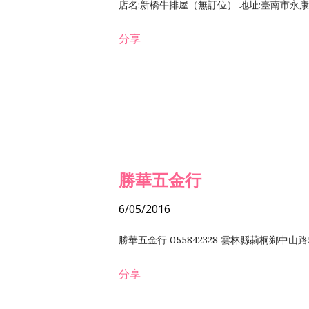
店名:新橋牛排屋（無訂位） 地址:臺南市永康區復
分享
勝華五金行
6/05/2016
勝華五金行 055842328 雲林縣莿桐鄉中山路
分享