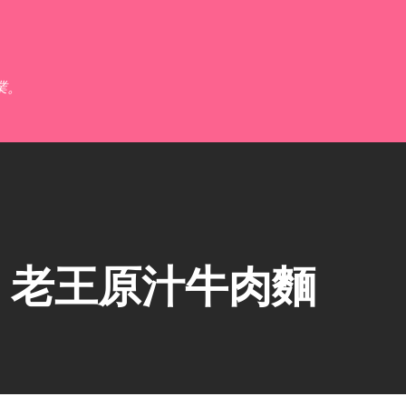
跳到主要內容
業。
】老王原汁牛肉麵