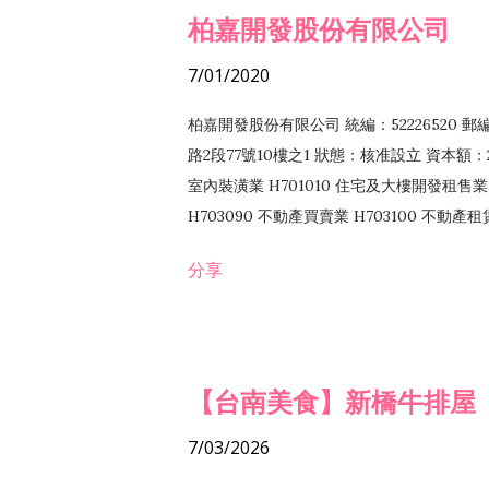
柏嘉開發股份有限公司
7/01/2020
柏嘉開發股份有限公司 統編：52226520 
路2段77號10樓之1 狀態：核准設立 資本額：2
室內裝潢業 H701010 住宅及大樓開發租售業 
H703090 不動產買賣業 H703100 不動產
營法令非禁止或限制之業務
分享
【台南美食】新橋牛排屋
7/03/2026