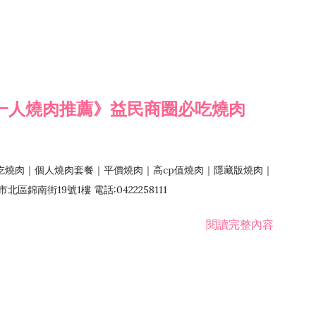
一人燒肉推薦》益民商圈必吃燒肉
吃燒肉｜個人燒肉套餐｜平價燒肉｜高cp值燒肉｜隱藏版燒肉｜
錦南街19號1樓 電話:0422258111
閱讀完整內容