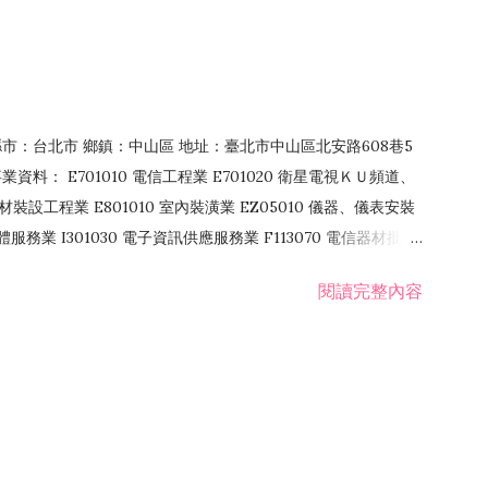
4 縣市：台北市 鄉鎮：中山區 地址：臺北市中山區北安路608巷5
資料： E701010 電信工程業 E701020 衛星電視ＫＵ頻道、
裝設工程業 E801010 室內裝潢業 EZ05010 儀器、儀表安裝
訊軟體服務業 I301030 電子資訊供應服務業 F113070 電信器材批發
 國際貿易業 ZZ99999 除許可業務外，得經營法令非禁止或限制之業
閱讀完整內容
業 F401171 酒類輸入業