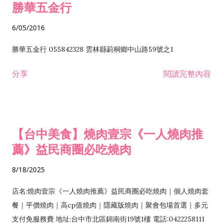
勝華五金行
6/05/2016
勝華五金行 055842328 雲林縣莿桐鄉中山路59號之1
分享
閱讀完整內容
【台中美食】燒肉壹宗《一人燒肉推
薦》益民商圈必吃燒肉
8/18/2025
店名:燒肉壹宗《一人燒肉推薦》益民商圈必吃燒肉｜個人燒肉套
餐｜平價燒肉｜高cp值燒肉｜隱藏版燒肉｜聚會包場首選｜多元
支付免服務費 地址:台中市北區錦南街19號1樓 電話:0422258111