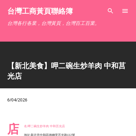
跳到主要內容
台灣工商黃頁聯絡簿
台灣各行各業，台灣黃頁，台灣百工百業。
【新北美食】呷二碗生炒羊肉 中和莒
光店
6/04/2026
店
名:呷二碗生炒羊肉 中和莒光店
地址:新北市中和區德穗里莒光路132號