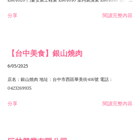
E801020 門窗安裝工程業 E801010 室內裝潢業 E801030 室內輕
諮詢顧問業 I301010 資訊軟體服務業 I301020 資料處理服務業
鋼架工程業 E801040 玻璃安裝工程業 E801070 廚具、衛浴設備
分享
閱讀完整內容
I301030 電子資訊供應服務業 I401010 一般廣告服務業 I501010
安裝工程業 F206020 日常用品零售業 F206040 水器材料零售業
產品設計業 IE01010 電信業務門號代辦業 IZ06010 理貨包裝業
F206060 祭祀用品零售業 F207030 清潔用品零售業 F211010 建
IZ09010 管理系統驗證業 IZ12010 人力派遣業 IZ13010 網路認
材零售業 F213010 電器零售業 F213030 電腦及事務性機器設備
證服務業 IZ15010 市場研究及民意調查業 IZ99990 其他工商服
零售業 F217010 消防安全設備零售業 F218010 資訊軟體零售業
【台中美食】銀山燒肉
務業 J399010 軟體出版業 J601010 藝文服務業 J602010 演藝活
H701010 住宅及大樓開發租售業 H701020 工業廠房開發租售業
動業 J701040 休閒活動場館業 J802010 運動訓練業 JA02010 電
H701050 投資興建公共建設業 H701060 新市鎮、新社區開發業
6/05/2025
器及電子產品修理業 JB01010 會議及展覽服務業 JD01010 工商
H701070 區段徵收及市地重劃代辦業 H701090 都市更新整建維
徵信服務業 JE01010 租賃業 E801010 室內裝潢業 E603010 電
護業 H702010 建築經理業 H703090 不動產買賣業 H703100 不
店名：銀山燒肉 地址：台中市西區華美街416號 電話：
纜安裝工程業 EZ05010 儀器、儀表安裝工程業 F102030 菸酒批
動產租賃業 I103060 管理顧問業 I199990 其他顧問服務業
0423269935
發業 F10...
I301010 資訊軟體服務業 I301020 資料處理服務業 I301030 電子
分享
閱讀完整內容
資訊供應服務業 IF01010 消防安全設備檢修業 JZ99050 仲介服
務業 JZ99990 未分類其他服務業 F201070 花卉零售業 F203010
食品什貨、飲料零售業 F204110 布疋、衣著、鞋、帽、傘、服飾
品零售業 F207200 化學原料零售業 F209060 文教、樂器、育樂