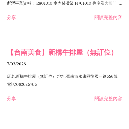
所營事業資料： E801010 室內裝潢業 H701010 住宅及大樓開發
租售業 H701040 特定專業區開發業 H701060 新市鎮、新社區開
分享
閱讀完整內容
發業 H703090 不動產買賣業 H703100 不動產租賃業 I503010
景觀、室內設計業 ZZ99999 除許可業務外，得經營法令非禁止
或限制之業務
【台南美食】新橋牛排屋（無訂位）
7/03/2026
店名:新橋牛排屋（無訂位） 地址:臺南市永康區復國一路556號
電話:062025705
分享
閱讀完整內容