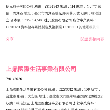
F399040 無店面零售業 F399990 其他綜合零售業 F401010 國
捷元股份有限公司 統編：23134543 郵編：114 縣市：台北市 鄉
際貿易業 ZZ99999 除許可業務外，得經營法令非禁止或限制之
鎮：內湖區 地址：臺北市內湖區瑞光路66巷36號 狀態：核准設
業務
立 資本額：795,694,500 捷元股份有限公司 所營事業資料：
CC01120 資料儲存媒體製造及複製業 CC01990 其他電機及電子
機械器材製造業 CB01020 事務機器製造業 E601020 電器安裝業
分享
閱讀完整內容
CC01050 資料儲存及處理設備製造業 CC01060 有線通信機械器
材製造業 E605010 電腦設備安裝業 CC01070 無線通信機械器材
製造業 F113020 電器批發業 E701010 電信工程業 CC01080 電
子零組件製造業 CC01110 電腦及其週邊設備製造業 F113050 電
上鼎國際生活事業有限公司
腦及事務性機器設備批發業 F113070 電信器材批發業 F118010
資訊軟體批發業 F119010 電子材料批發業 F213010 電器零售業
7/01/2020
F213030 電腦及事務性機器設備零售業 F213060 電信器材零售
業 F218010 資訊軟體零售業 F219010 電子材料零售業 F399990
上鼎國際生活事業有限公司 統編：52280312 郵編：106 縣市：
其他綜合零售業 F399040 無店面零售業 F401010 國際貿易業
台北市 鄉鎮：大安區 地址：臺北市大同區承德路2段81號8樓之2
F601010 智慧財產權業 G801010 倉儲業 I102010 投資顧問業
狀態：核准設立 上鼎國際生活事業有限公司 所營事業資料：
I103060 管理顧問業 I199990 其他顧問服務業 I105010 藝術品