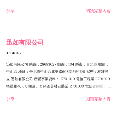
分享
閱讀完整內容
迅如有限公司
1/14/2020
迅如有限公司 統編：28683027 郵編：104 縣市：台北市 鄉鎮：
中山區 地址：臺北市中山區北安路608巷5弄16號 狀態：核准設
立 迅如有限公司 所營事業資料： E701010 電信工程業 E701020
衛星電視ＫＵ頻道、Ｃ頻道器材安裝業 E701030 電信管制射頻器
材裝設工程業 E801010 室內裝潢業 EZ05010 儀器、儀表安裝工
分享
閱讀完整內容
程業 I102010 投資顧問業 I301010 資訊軟體服務業 I301030 電
子資訊供應服務業 F113070 電信器材批發業 F118010 資訊軟體
批發業 F401010 國際貿易業 ZZ99999 除許可業務外，得經營法