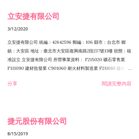
令非禁止或限制之業務 F102030 菸酒批發業 F203020 菸酒零售
立安捷有限公司
業 F401171 酒類輸入業
3/12/2020
立安捷有限公司 統編：42642596 郵編：106 縣市：台北市 鄉
鎮：大安區 地址：臺北市大安區復興南路2段237號13樓 狀態：核
准設立 立安捷有限公司 所營事業資料： F215020 礦石零售業
F111090 建材批發業 C901060 耐火材料製造業 F211010 建材零
售業 C901070 石材製品製造業 F115020 礦石批發業 C901030
分享
閱讀完整內容
水泥製造業 C901050 水泥及混凝土製品製造業 C901040 預拌混
凝土製造業 E599010 配管工程業 E603110 冷作工程業 E603120
噴砂工程業 E801010 室內裝潢業 E901010 油漆工程業 E903010
防蝕、防銹工程業 EZ99990 其他工程業 F102170 食品什貨批發
捷元股份有限公司
業 F106020 日常用品批發業 F108031 醫療器材批發業 F108040
化粧品批發業 F203010 食品什貨、飲料零售業 F206020 日常用
8/15/2019
品零售業 F208031 醫療器材零售業 F208040 化粧品零售業