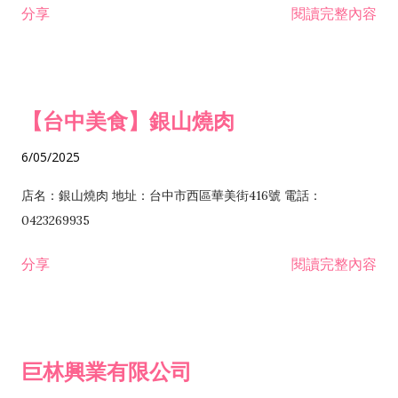
分享
閱讀完整內容
I301030 電子資訊供應服務業 I401010 一般廣告服務業 I501010
安裝工程業 F206020 日常用品零售業 F206040 水器材料零售業
產品設計業 IE01010 電信業務門號代辦業 IZ06010 理貨包裝業
F206060 祭祀用品零售業 F207030 清潔用品零售業 F211010 建
IZ09010 管理系統驗證業 IZ12010 人力派遣業 IZ13010 網路認
材零售業 F213010 電器零售業 F213030 電腦及事務性機器設備
證服務業 IZ15010 市場研究及民意調查業 IZ99990 其他工商服
零售業 F217010 消防安全設備零售業 F218010 資訊軟體零售業
【台中美食】銀山燒肉
務業 J399010 軟體出版業 J601010 藝文服務業 J602010 演藝活
H701010 住宅及大樓開發租售業 H701020 工業廠房開發租售業
動業 J701040 休閒活動場館業 J802010 運動訓練業 JA02010 電
H701050 投資興建公共建設業 H701060 新市鎮、新社區開發業
6/05/2025
器及電子產品修理業 JB01010 會議及展覽服務業 JD01010 工商
H701070 區段徵收及市地重劃代辦業 H701090 都市更新整建維
徵信服務業 JE01010 租賃業 E801010 室內裝潢業 E603010 電
護業 H702010 建築經理業 H703090 不動產買賣業 H703100 不
店名：銀山燒肉 地址：台中市西區華美街416號 電話：
纜安裝工程業 EZ05010 儀器、儀表安裝工程業 F102030 菸酒批
動產租賃業 I103060 管理顧問業 I199990 其他顧問服務業
0423269935
發業 F10...
I301010 資訊軟體服務業 I301020 資料處理服務業 I301030 電子
分享
閱讀完整內容
資訊供應服務業 IF01010 消防安全設備檢修業 JZ99050 仲介服
務業 JZ99990 未分類其他服務業 F201070 花卉零售業 F203010
食品什貨、飲料零售業 F204110 布疋、衣著、鞋、帽、傘、服飾
品零售業 F207200 化學原料零售業 F209060 文教、樂器、育樂
巨林興業有限公司
用品零售業 F215010 首飾及貴金屬零售業 F399040 無店面零售
業 F399990 其他綜合零售業 I301040 第三方支付服務業