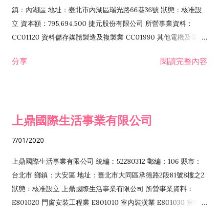
際貿易業 ZZ99999 除許可業務外，得經營法令非禁止或限制之
鎮：內湖區 地址：臺北市內湖區瑞光路66巷36號 狀態：核准設
業務
立 資本額：795,694,500 捷元股份有限公司 所營事業資料：
CC01120 資料儲存媒體製造及複製業 CC01990 其他電機及電子
機械器材製造業 CB01020 事務機器製造業 E601020 電器安裝業
分享
閱讀完整內容
CC01050 資料儲存及處理設備製造業 CC01060 有線通信機械器
材製造業 E605010 電腦設備安裝業 CC01070 無線通信機械器材
製造業 F113020 電器批發業 E701010 電信工程業 CC01080 電
子零組件製造業 CC01110 電腦及其週邊設備製造業 F113050 電
上鼎國際生活事業有限公司
腦及事務性機器設備批發業 F113070 電信器材批發業 F118010
資訊軟體批發業 F119010 電子材料批發業 F213010 電器零售業
7/01/2020
F213030 電腦及事務性機器設備零售業 F213060 電信器材零售
業 F218010 資訊軟體零售業 F219010 電子材料零售業 F399990
上鼎國際生活事業有限公司 統編：52280312 郵編：106 縣市：
其他綜合零售業 F399040 無店面零售業 F401010 國際貿易業
台北市 鄉鎮：大安區 地址：臺北市大同區承德路2段81號8樓之2
F601010 智慧財產權業 G801010 倉儲業 I102010 投資顧問業
狀態：核准設立 上鼎國際生活事業有限公司 所營事業資料：
I103060 管理顧問業 I199990 其他顧問服務業 I105010 藝術品
E801020 門窗安裝工程業 E801010 室內裝潢業 E801030 室內輕
諮詢顧問業 I301010 資訊軟體服務業 I301020 資料處理服務業
鋼架工程業 E801040 玻璃安裝工程業 E801070 廚具、衛浴設備