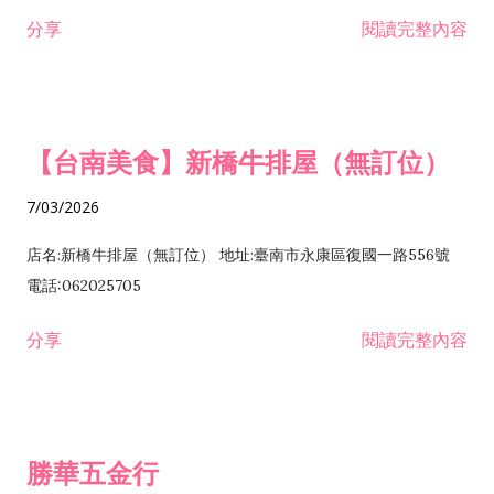
租售業 H701040 特定專業區開發業 H701060 新市鎮、新社區開
分享
閱讀完整內容
發業 H703090 不動產買賣業 H703100 不動產租賃業 I503010
景觀、室內設計業 ZZ99999 除許可業務外，得經營法令非禁止
或限制之業務
【台南美食】新橋牛排屋（無訂位）
7/03/2026
店名:新橋牛排屋（無訂位） 地址:臺南市永康區復國一路556號
電話:062025705
分享
閱讀完整內容
勝華五金行