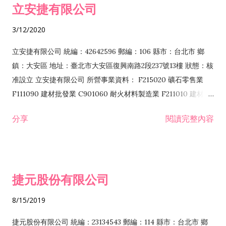
立安捷有限公司
業 F401171 酒類輸入業
3/12/2020
立安捷有限公司 統編：42642596 郵編：106 縣市：台北市 鄉
鎮：大安區 地址：臺北市大安區復興南路2段237號13樓 狀態：核
准設立 立安捷有限公司 所營事業資料： F215020 礦石零售業
F111090 建材批發業 C901060 耐火材料製造業 F211010 建材零
售業 C901070 石材製品製造業 F115020 礦石批發業 C901030
分享
閱讀完整內容
水泥製造業 C901050 水泥及混凝土製品製造業 C901040 預拌混
凝土製造業 E599010 配管工程業 E603110 冷作工程業 E603120
噴砂工程業 E801010 室內裝潢業 E901010 油漆工程業 E903010
防蝕、防銹工程業 EZ99990 其他工程業 F102170 食品什貨批發
捷元股份有限公司
業 F106020 日常用品批發業 F108031 醫療器材批發業 F108040
化粧品批發業 F203010 食品什貨、飲料零售業 F206020 日常用
8/15/2019
品零售業 F208031 醫療器材零售業 F208040 化粧品零售業
F399040 無店面零售業 F399990 其他綜合零售業 F401010 國
捷元股份有限公司 統編：23134543 郵編：114 縣市：台北市 鄉