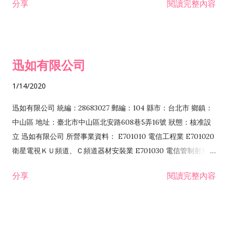
分享
閱讀完整內容
迅如有限公司
1/14/2020
迅如有限公司 統編：28683027 郵編：104 縣市：台北市 鄉鎮：
中山區 地址：臺北市中山區北安路608巷5弄16號 狀態：核准設
立 迅如有限公司 所營事業資料： E701010 電信工程業 E701020
衛星電視ＫＵ頻道、Ｃ頻道器材安裝業 E701030 電信管制射頻器
材裝設工程業 E801010 室內裝潢業 EZ05010 儀器、儀表安裝工
分享
閱讀完整內容
程業 I102010 投資顧問業 I301010 資訊軟體服務業 I301030 電
子資訊供應服務業 F113070 電信器材批發業 F118010 資訊軟體
批發業 F401010 國際貿易業 ZZ99999 除許可業務外，得經營法
令非禁止或限制之業務 F102030 菸酒批發業 F203020 菸酒零售