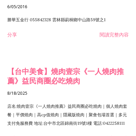
6/05/2016
勝華五金行 055842328 雲林縣莿桐鄉中山路59號之1
分享
閱讀完整內容
【台中美食】燒肉壹宗《一人燒肉推
薦》益民商圈必吃燒肉
8/18/2025
店名:燒肉壹宗《一人燒肉推薦》益民商圈必吃燒肉｜個人燒肉套
餐｜平價燒肉｜高cp值燒肉｜隱藏版燒肉｜聚會包場首選｜多元
支付免服務費 地址:台中市北區錦南街19號1樓 電話:0422258111