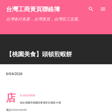
跳到主要內容
台灣工商黃頁聯絡簿
台灣各行各業，台灣黃頁，台灣百工百業。
【桃園美食】頭頓煎蝦餅
6/04/2026
店
名:頭頓煎蝦餅
地址:桃園市桃園區東埔里北埔路30號
電話:0931330693