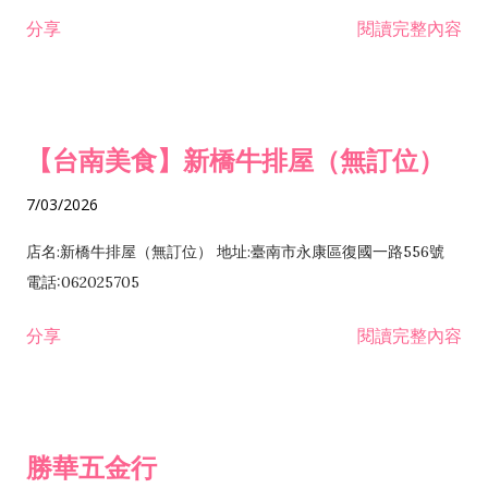
租售業 H701040 特定專業區開發業 H701060 新市鎮、新社區開
分享
閱讀完整內容
發業 H703090 不動產買賣業 H703100 不動產租賃業 I503010
景觀、室內設計業 ZZ99999 除許可業務外，得經營法令非禁止
或限制之業務
【台南美食】新橋牛排屋（無訂位）
7/03/2026
店名:新橋牛排屋（無訂位） 地址:臺南市永康區復國一路556號
電話:062025705
分享
閱讀完整內容
勝華五金行