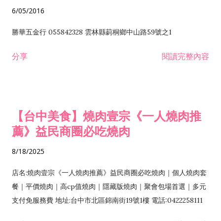
6/05/2016
勝華五金行 055842328 雲林縣莿桐鄉中山路59號之1
分享
閱讀完整內容
【台中美食】燒肉壹宗《一人燒肉推
薦》益民商圈必吃燒肉
8/18/2025
店名:燒肉壹宗《一人燒肉推薦》益民商圈必吃燒肉｜個人燒肉套
餐｜平價燒肉｜高cp值燒肉｜隱藏版燒肉｜聚會包場首選｜多元
支付免服務費 地址:台中市北區錦南街19號1樓 電話:0422258111