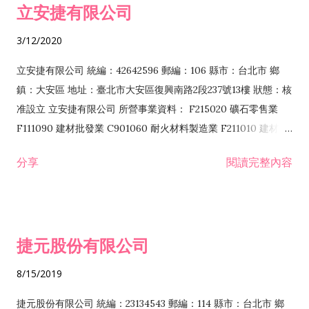
立安捷有限公司
業 F401171 酒類輸入業
3/12/2020
立安捷有限公司 統編：42642596 郵編：106 縣市：台北市 鄉
鎮：大安區 地址：臺北市大安區復興南路2段237號13樓 狀態：核
准設立 立安捷有限公司 所營事業資料： F215020 礦石零售業
F111090 建材批發業 C901060 耐火材料製造業 F211010 建材零
售業 C901070 石材製品製造業 F115020 礦石批發業 C901030
分享
閱讀完整內容
水泥製造業 C901050 水泥及混凝土製品製造業 C901040 預拌混
凝土製造業 E599010 配管工程業 E603110 冷作工程業 E603120
噴砂工程業 E801010 室內裝潢業 E901010 油漆工程業 E903010
防蝕、防銹工程業 EZ99990 其他工程業 F102170 食品什貨批發
捷元股份有限公司
業 F106020 日常用品批發業 F108031 醫療器材批發業 F108040
化粧品批發業 F203010 食品什貨、飲料零售業 F206020 日常用
8/15/2019
品零售業 F208031 醫療器材零售業 F208040 化粧品零售業
F399040 無店面零售業 F399990 其他綜合零售業 F401010 國
捷元股份有限公司 統編：23134543 郵編：114 縣市：台北市 鄉