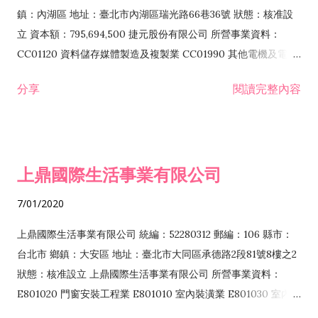
際貿易業 ZZ99999 除許可業務外，得經營法令非禁止或限制之
鎮：內湖區 地址：臺北市內湖區瑞光路66巷36號 狀態：核准設
業務
立 資本額：795,694,500 捷元股份有限公司 所營事業資料：
CC01120 資料儲存媒體製造及複製業 CC01990 其他電機及電子
機械器材製造業 CB01020 事務機器製造業 E601020 電器安裝業
分享
閱讀完整內容
CC01050 資料儲存及處理設備製造業 CC01060 有線通信機械器
材製造業 E605010 電腦設備安裝業 CC01070 無線通信機械器材
製造業 F113020 電器批發業 E701010 電信工程業 CC01080 電
子零組件製造業 CC01110 電腦及其週邊設備製造業 F113050 電
上鼎國際生活事業有限公司
腦及事務性機器設備批發業 F113070 電信器材批發業 F118010
資訊軟體批發業 F119010 電子材料批發業 F213010 電器零售業
7/01/2020
F213030 電腦及事務性機器設備零售業 F213060 電信器材零售
業 F218010 資訊軟體零售業 F219010 電子材料零售業 F399990
上鼎國際生活事業有限公司 統編：52280312 郵編：106 縣市：
其他綜合零售業 F399040 無店面零售業 F401010 國際貿易業
台北市 鄉鎮：大安區 地址：臺北市大同區承德路2段81號8樓之2
F601010 智慧財產權業 G801010 倉儲業 I102010 投資顧問業
狀態：核准設立 上鼎國際生活事業有限公司 所營事業資料：
I103060 管理顧問業 I199990 其他顧問服務業 I105010 藝術品
E801020 門窗安裝工程業 E801010 室內裝潢業 E801030 室內輕
諮詢顧問業 I301010 資訊軟體服務業 I301020 資料處理服務業
鋼架工程業 E801040 玻璃安裝工程業 E801070 廚具、衛浴設備