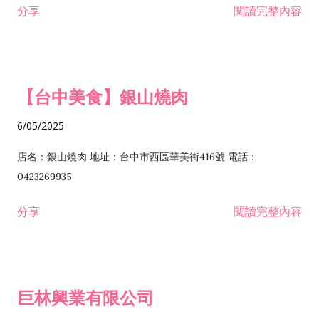
分享
閱讀完整內容
I301030 電子資訊供應服務業 I401010 一般廣告服務業 I501010
安裝工程業 F206020 日常用品零售業 F206040 水器材料零售業
產品設計業 IE01010 電信業務門號代辦業 IZ06010 理貨包裝業
F206060 祭祀用品零售業 F207030 清潔用品零售業 F211010 建
IZ09010 管理系統驗證業 IZ12010 人力派遣業 IZ13010 網路認
材零售業 F213010 電器零售業 F213030 電腦及事務性機器設備
證服務業 IZ15010 市場研究及民意調查業 IZ99990 其他工商服
零售業 F217010 消防安全設備零售業 F218010 資訊軟體零售業
【台中美食】銀山燒肉
務業 J399010 軟體出版業 J601010 藝文服務業 J602010 演藝活
H701010 住宅及大樓開發租售業 H701020 工業廠房開發租售業
動業 J701040 休閒活動場館業 J802010 運動訓練業 JA02010 電
H701050 投資興建公共建設業 H701060 新市鎮、新社區開發業
6/05/2025
器及電子產品修理業 JB01010 會議及展覽服務業 JD01010 工商
H701070 區段徵收及市地重劃代辦業 H701090 都市更新整建維
徵信服務業 JE01010 租賃業 E801010 室內裝潢業 E603010 電
護業 H702010 建築經理業 H703090 不動產買賣業 H703100 不
店名：銀山燒肉 地址：台中市西區華美街416號 電話：
纜安裝工程業 EZ05010 儀器、儀表安裝工程業 F102030 菸酒批
動產租賃業 I103060 管理顧問業 I199990 其他顧問服務業
0423269935
發業 F10...
I301010 資訊軟體服務業 I301020 資料處理服務業 I301030 電子
分享
閱讀完整內容
資訊供應服務業 IF01010 消防安全設備檢修業 JZ99050 仲介服
務業 JZ99990 未分類其他服務業 F201070 花卉零售業 F203010
食品什貨、飲料零售業 F204110 布疋、衣著、鞋、帽、傘、服飾
品零售業 F207200 化學原料零售業 F209060 文教、樂器、育樂
巨林興業有限公司
用品零售業 F215010 首飾及貴金屬零售業 F399040 無店面零售
業 F399990 其他綜合零售業 I301040 第三方支付服務業