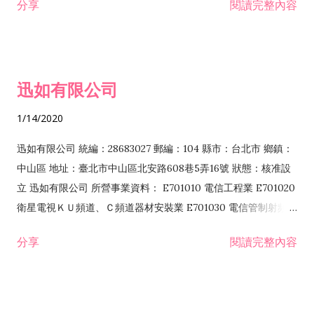
分享
閱讀完整內容
迅如有限公司
1/14/2020
迅如有限公司 統編：28683027 郵編：104 縣市：台北市 鄉鎮：
中山區 地址：臺北市中山區北安路608巷5弄16號 狀態：核准設
立 迅如有限公司 所營事業資料： E701010 電信工程業 E701020
衛星電視ＫＵ頻道、Ｃ頻道器材安裝業 E701030 電信管制射頻器
材裝設工程業 E801010 室內裝潢業 EZ05010 儀器、儀表安裝工
分享
閱讀完整內容
程業 I102010 投資顧問業 I301010 資訊軟體服務業 I301030 電
子資訊供應服務業 F113070 電信器材批發業 F118010 資訊軟體
批發業 F401010 國際貿易業 ZZ99999 除許可業務外，得經營法
令非禁止或限制之業務 F102030 菸酒批發業 F203020 菸酒零售