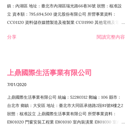
際貿易業 ZZ99999 除許可業務外，得經營法令非禁止或限制之
鎮：內湖區 地址：臺北市內湖區瑞光路66巷36號 狀態：核准設
業務
立 資本額：795,694,500 捷元股份有限公司 所營事業資料：
CC01120 資料儲存媒體製造及複製業 CC01990 其他電機及電子
機械器材製造業 CB01020 事務機器製造業 E601020 電器安裝業
分享
閱讀完整內容
CC01050 資料儲存及處理設備製造業 CC01060 有線通信機械器
材製造業 E605010 電腦設備安裝業 CC01070 無線通信機械器材
製造業 F113020 電器批發業 E701010 電信工程業 CC01080 電
子零組件製造業 CC01110 電腦及其週邊設備製造業 F113050 電
上鼎國際生活事業有限公司
腦及事務性機器設備批發業 F113070 電信器材批發業 F118010
資訊軟體批發業 F119010 電子材料批發業 F213010 電器零售業
7/01/2020
F213030 電腦及事務性機器設備零售業 F213060 電信器材零售
業 F218010 資訊軟體零售業 F219010 電子材料零售業 F399990
上鼎國際生活事業有限公司 統編：52280312 郵編：106 縣市：
其他綜合零售業 F399040 無店面零售業 F401010 國際貿易業
台北市 鄉鎮：大安區 地址：臺北市大同區承德路2段81號8樓之2
F601010 智慧財產權業 G801010 倉儲業 I102010 投資顧問業
狀態：核准設立 上鼎國際生活事業有限公司 所營事業資料：
I103060 管理顧問業 I199990 其他顧問服務業 I105010 藝術品
E801020 門窗安裝工程業 E801010 室內裝潢業 E801030 室內輕
諮詢顧問業 I301010 資訊軟體服務業 I301020 資料處理服務業
鋼架工程業 E801040 玻璃安裝工程業 E801070 廚具、衛浴設備