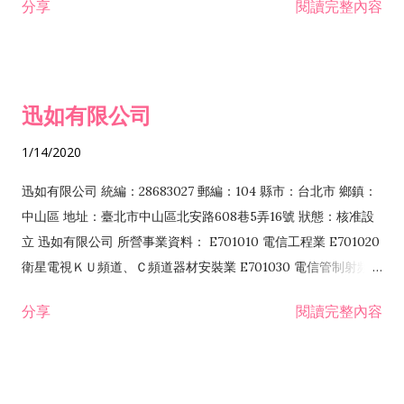
分享
閱讀完整內容
迅如有限公司
1/14/2020
迅如有限公司 統編：28683027 郵編：104 縣市：台北市 鄉鎮：
中山區 地址：臺北市中山區北安路608巷5弄16號 狀態：核准設
立 迅如有限公司 所營事業資料： E701010 電信工程業 E701020
衛星電視ＫＵ頻道、Ｃ頻道器材安裝業 E701030 電信管制射頻器
材裝設工程業 E801010 室內裝潢業 EZ05010 儀器、儀表安裝工
分享
閱讀完整內容
程業 I102010 投資顧問業 I301010 資訊軟體服務業 I301030 電
子資訊供應服務業 F113070 電信器材批發業 F118010 資訊軟體
批發業 F401010 國際貿易業 ZZ99999 除許可業務外，得經營法
令非禁止或限制之業務 F102030 菸酒批發業 F203020 菸酒零售