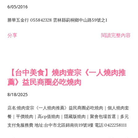
6/05/2016
勝華五金行 055842328 雲林縣莿桐鄉中山路59號之1
分享
閱讀完整內容
【台中美食】燒肉壹宗《一人燒肉推
薦》益民商圈必吃燒肉
8/18/2025
店名:燒肉壹宗《一人燒肉推薦》益民商圈必吃燒肉｜個人燒肉套
餐｜平價燒肉｜高cp值燒肉｜隱藏版燒肉｜聚會包場首選｜多元
支付免服務費 地址:台中市北區錦南街19號1樓 電話:0422258111