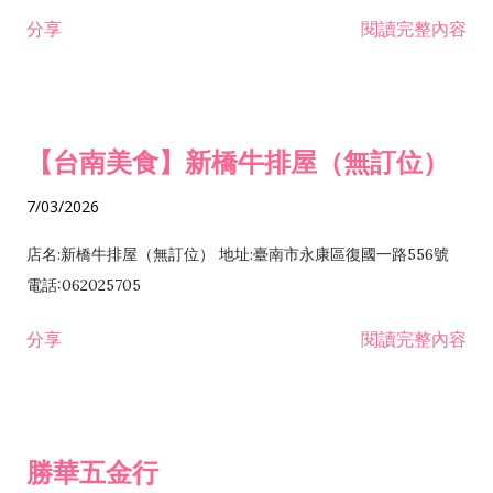
租售業 H701040 特定專業區開發業 H701060 新市鎮、新社區開
分享
閱讀完整內容
發業 H703090 不動產買賣業 H703100 不動產租賃業 I503010
景觀、室內設計業 ZZ99999 除許可業務外，得經營法令非禁止
或限制之業務
【台南美食】新橋牛排屋（無訂位）
7/03/2026
店名:新橋牛排屋（無訂位） 地址:臺南市永康區復國一路556號
電話:062025705
分享
閱讀完整內容
勝華五金行