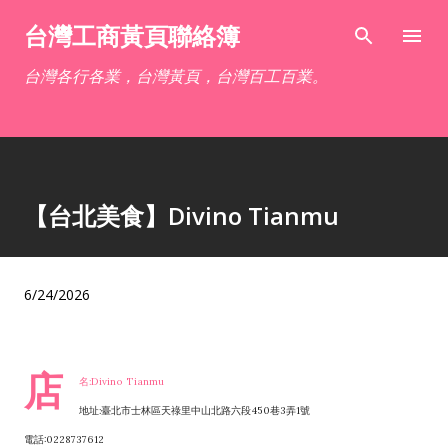
跳到主要內容
台灣工商黃頁聯絡簿
台灣各行各業，台灣黃頁，台灣百工百業。
【台北美食】Divino Tianmu
6/24/2026
店
名:Divino Tianmu
地址:臺北市士林區天祿里中山北路六段450巷3弄1號
電話:0228737612