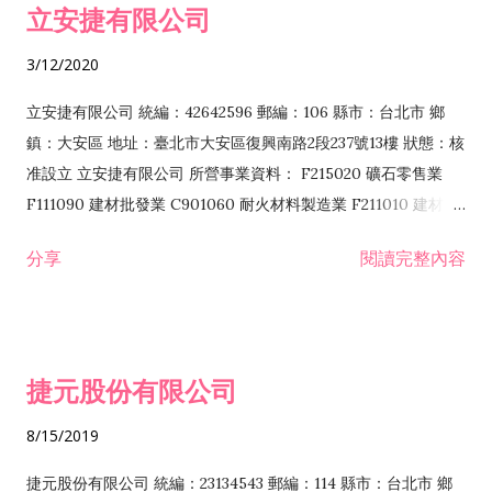
立安捷有限公司
業 F401171 酒類輸入業
3/12/2020
立安捷有限公司 統編：42642596 郵編：106 縣市：台北市 鄉
鎮：大安區 地址：臺北市大安區復興南路2段237號13樓 狀態：核
准設立 立安捷有限公司 所營事業資料： F215020 礦石零售業
F111090 建材批發業 C901060 耐火材料製造業 F211010 建材零
售業 C901070 石材製品製造業 F115020 礦石批發業 C901030
分享
閱讀完整內容
水泥製造業 C901050 水泥及混凝土製品製造業 C901040 預拌混
凝土製造業 E599010 配管工程業 E603110 冷作工程業 E603120
噴砂工程業 E801010 室內裝潢業 E901010 油漆工程業 E903010
防蝕、防銹工程業 EZ99990 其他工程業 F102170 食品什貨批發
捷元股份有限公司
業 F106020 日常用品批發業 F108031 醫療器材批發業 F108040
化粧品批發業 F203010 食品什貨、飲料零售業 F206020 日常用
8/15/2019
品零售業 F208031 醫療器材零售業 F208040 化粧品零售業
F399040 無店面零售業 F399990 其他綜合零售業 F401010 國
捷元股份有限公司 統編：23134543 郵編：114 縣市：台北市 鄉