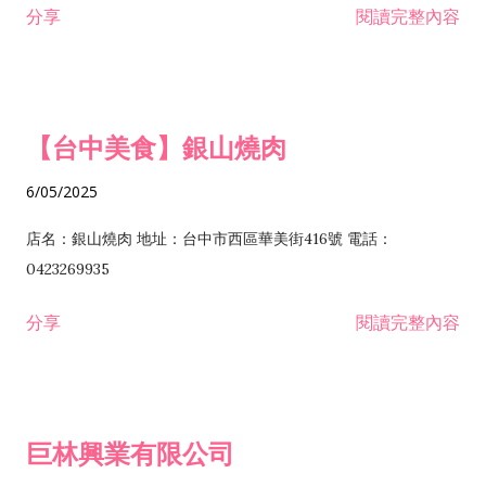
分享
閱讀完整內容
I301030 電子資訊供應服務業 I401010 一般廣告服務業 I501010
安裝工程業 F206020 日常用品零售業 F206040 水器材料零售業
產品設計業 IE01010 電信業務門號代辦業 IZ06010 理貨包裝業
F206060 祭祀用品零售業 F207030 清潔用品零售業 F211010 建
IZ09010 管理系統驗證業 IZ12010 人力派遣業 IZ13010 網路認
材零售業 F213010 電器零售業 F213030 電腦及事務性機器設備
證服務業 IZ15010 市場研究及民意調查業 IZ99990 其他工商服
零售業 F217010 消防安全設備零售業 F218010 資訊軟體零售業
【台中美食】銀山燒肉
務業 J399010 軟體出版業 J601010 藝文服務業 J602010 演藝活
H701010 住宅及大樓開發租售業 H701020 工業廠房開發租售業
動業 J701040 休閒活動場館業 J802010 運動訓練業 JA02010 電
H701050 投資興建公共建設業 H701060 新市鎮、新社區開發業
6/05/2025
器及電子產品修理業 JB01010 會議及展覽服務業 JD01010 工商
H701070 區段徵收及市地重劃代辦業 H701090 都市更新整建維
徵信服務業 JE01010 租賃業 E801010 室內裝潢業 E603010 電
護業 H702010 建築經理業 H703090 不動產買賣業 H703100 不
店名：銀山燒肉 地址：台中市西區華美街416號 電話：
纜安裝工程業 EZ05010 儀器、儀表安裝工程業 F102030 菸酒批
動產租賃業 I103060 管理顧問業 I199990 其他顧問服務業
0423269935
發業 F10...
I301010 資訊軟體服務業 I301020 資料處理服務業 I301030 電子
分享
閱讀完整內容
資訊供應服務業 IF01010 消防安全設備檢修業 JZ99050 仲介服
務業 JZ99990 未分類其他服務業 F201070 花卉零售業 F203010
食品什貨、飲料零售業 F204110 布疋、衣著、鞋、帽、傘、服飾
品零售業 F207200 化學原料零售業 F209060 文教、樂器、育樂
巨林興業有限公司
用品零售業 F215010 首飾及貴金屬零售業 F399040 無店面零售
業 F399990 其他綜合零售業 I301040 第三方支付服務業