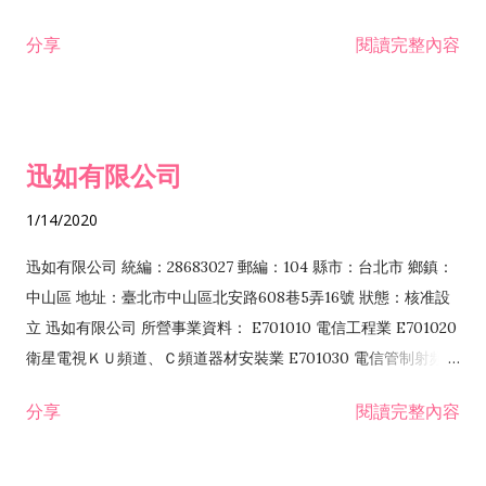
分享
閱讀完整內容
迅如有限公司
1/14/2020
迅如有限公司 統編：28683027 郵編：104 縣市：台北市 鄉鎮：
中山區 地址：臺北市中山區北安路608巷5弄16號 狀態：核准設
立 迅如有限公司 所營事業資料： E701010 電信工程業 E701020
衛星電視ＫＵ頻道、Ｃ頻道器材安裝業 E701030 電信管制射頻器
材裝設工程業 E801010 室內裝潢業 EZ05010 儀器、儀表安裝工
分享
閱讀完整內容
程業 I102010 投資顧問業 I301010 資訊軟體服務業 I301030 電
子資訊供應服務業 F113070 電信器材批發業 F118010 資訊軟體
批發業 F401010 國際貿易業 ZZ99999 除許可業務外，得經營法