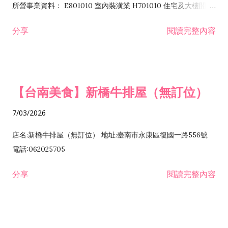
所營事業資料： E801010 室內裝潢業 H701010 住宅及大樓開發
租售業 H701040 特定專業區開發業 H701060 新市鎮、新社區開
分享
閱讀完整內容
發業 H703090 不動產買賣業 H703100 不動產租賃業 I503010
景觀、室內設計業 ZZ99999 除許可業務外，得經營法令非禁止
或限制之業務
【台南美食】新橋牛排屋（無訂位）
7/03/2026
店名:新橋牛排屋（無訂位） 地址:臺南市永康區復國一路556號
電話:062025705
分享
閱讀完整內容