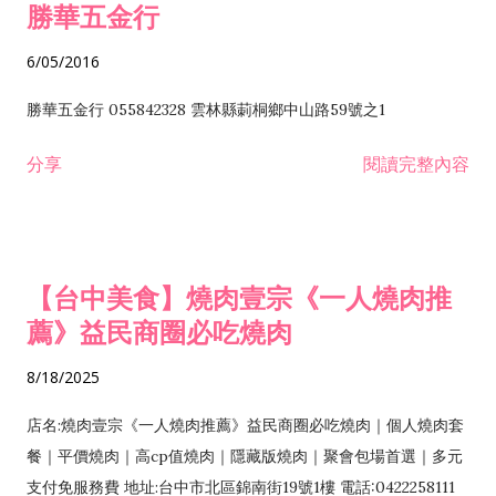
勝華五金行
6/05/2016
勝華五金行 055842328 雲林縣莿桐鄉中山路59號之1
分享
閱讀完整內容
【台中美食】燒肉壹宗《一人燒肉推
薦》益民商圈必吃燒肉
8/18/2025
店名:燒肉壹宗《一人燒肉推薦》益民商圈必吃燒肉｜個人燒肉套
餐｜平價燒肉｜高cp值燒肉｜隱藏版燒肉｜聚會包場首選｜多元
支付免服務費 地址:台中市北區錦南街19號1樓 電話:0422258111