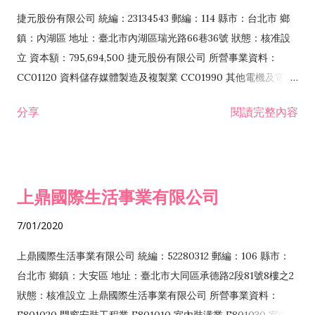
F399040 無店面零售業 F399990 其他綜合零售業 F401010 國
捷元股份有限公司 統編：23134543 郵編：114 縣市：台北市 鄉
際貿易業 ZZ99999 除許可業務外，得經營法令非禁止或限制之
鎮：內湖區 地址：臺北市內湖區瑞光路66巷36號 狀態：核准設
業務
立 資本額：795,694,500 捷元股份有限公司 所營事業資料：
CC01120 資料儲存媒體製造及複製業 CC01990 其他電機及電子
機械器材製造業 CB01020 事務機器製造業 E601020 電器安裝業
分享
閱讀完整內容
CC01050 資料儲存及處理設備製造業 CC01060 有線通信機械器
材製造業 E605010 電腦設備安裝業 CC01070 無線通信機械器材
製造業 F113020 電器批發業 E701010 電信工程業 CC01080 電
子零組件製造業 CC01110 電腦及其週邊設備製造業 F113050 電
上鼎國際生活事業有限公司
腦及事務性機器設備批發業 F113070 電信器材批發業 F118010
資訊軟體批發業 F119010 電子材料批發業 F213010 電器零售業
7/01/2020
F213030 電腦及事務性機器設備零售業 F213060 電信器材零售
業 F218010 資訊軟體零售業 F219010 電子材料零售業 F399990
上鼎國際生活事業有限公司 統編：52280312 郵編：106 縣市：
其他綜合零售業 F399040 無店面零售業 F401010 國際貿易業
台北市 鄉鎮：大安區 地址：臺北市大同區承德路2段81號8樓之2
F601010 智慧財產權業 G801010 倉儲業 I102010 投資顧問業
狀態：核准設立 上鼎國際生活事業有限公司 所營事業資料：
I103060 管理顧問業 I199990 其他顧問服務業 I105010 藝術品