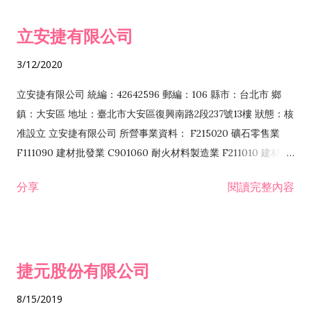
令非禁止或限制之業務 F102030 菸酒批發業 F203020 菸酒零售
立安捷有限公司
業 F401171 酒類輸入業
3/12/2020
立安捷有限公司 統編：42642596 郵編：106 縣市：台北市 鄉
鎮：大安區 地址：臺北市大安區復興南路2段237號13樓 狀態：核
准設立 立安捷有限公司 所營事業資料： F215020 礦石零售業
F111090 建材批發業 C901060 耐火材料製造業 F211010 建材零
售業 C901070 石材製品製造業 F115020 礦石批發業 C901030
分享
閱讀完整內容
水泥製造業 C901050 水泥及混凝土製品製造業 C901040 預拌混
凝土製造業 E599010 配管工程業 E603110 冷作工程業 E603120
噴砂工程業 E801010 室內裝潢業 E901010 油漆工程業 E903010
防蝕、防銹工程業 EZ99990 其他工程業 F102170 食品什貨批發
捷元股份有限公司
業 F106020 日常用品批發業 F108031 醫療器材批發業 F108040
化粧品批發業 F203010 食品什貨、飲料零售業 F206020 日常用
8/15/2019
品零售業 F208031 醫療器材零售業 F208040 化粧品零售業