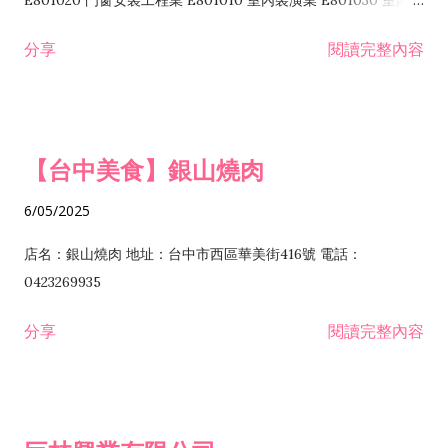
E801020 門窗安裝工程業 E801010 室內裝潢業 E801030 室內輕
諮詢顧問業 I301010 資訊軟體服務業 I301020 資料處理服務業
鋼架工程業 E801040 玻璃安裝工程業 E801070 廚具、衛浴設備
分享
閱讀完整內容
I301030 電子資訊供應服務業 I401010 一般廣告服務業 I501010
安裝工程業 F206020 日常用品零售業 F206040 水器材料零售業
產品設計業 IE01010 電信業務門號代辦業 IZ06010 理貨包裝業
F206060 祭祀用品零售業 F207030 清潔用品零售業 F211010 建
IZ09010 管理系統驗證業 IZ12010 人力派遣業 IZ13010 網路認
材零售業 F213010 電器零售業 F213030 電腦及事務性機器設備
證服務業 IZ15010 市場研究及民意調查業 IZ99990 其他工商服
零售業 F217010 消防安全設備零售業 F218010 資訊軟體零售業
【台中美食】銀山燒肉
務業 J399010 軟體出版業 J601010 藝文服務業 J602010 演藝活
H701010 住宅及大樓開發租售業 H701020 工業廠房開發租售業
動業 J701040 休閒活動場館業 J802010 運動訓練業 JA02010 電
H701050 投資興建公共建設業 H701060 新市鎮、新社區開發業
6/05/2025
器及電子產品修理業 JB01010 會議及展覽服務業 JD01010 工商
H701070 區段徵收及市地重劃代辦業 H701090 都市更新整建維
徵信服務業 JE01010 租賃業 E801010 室內裝潢業 E603010 電
護業 H702010 建築經理業 H703090 不動產買賣業 H703100 不
店名：銀山燒肉 地址：台中市西區華美街416號 電話：
纜安裝工程業 EZ05010 儀器、儀表安裝工程業 F102030 菸酒批
動產租賃業 I103060 管理顧問業 I199990 其他顧問服務業
0423269935
發業 F10...
I301010 資訊軟體服務業 I301020 資料處理服務業 I301030 電子
分享
閱讀完整內容
資訊供應服務業 IF01010 消防安全設備檢修業 JZ99050 仲介服
務業 JZ99990 未分類其他服務業 F201070 花卉零售業 F203010
食品什貨、飲料零售業 F204110 布疋、衣著、鞋、帽、傘、服飾
品零售業 F207200 化學原料零售業 F209060 文教、樂器、育樂