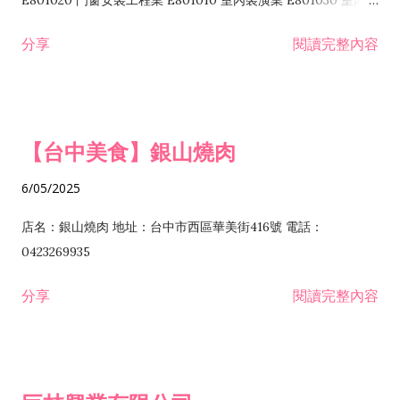
E801020 門窗安裝工程業 E801010 室內裝潢業 E801030 室內輕
諮詢顧問業 I301010 資訊軟體服務業 I301020 資料處理服務業
鋼架工程業 E801040 玻璃安裝工程業 E801070 廚具、衛浴設備
分享
閱讀完整內容
I301030 電子資訊供應服務業 I401010 一般廣告服務業 I501010
安裝工程業 F206020 日常用品零售業 F206040 水器材料零售業
產品設計業 IE01010 電信業務門號代辦業 IZ06010 理貨包裝業
F206060 祭祀用品零售業 F207030 清潔用品零售業 F211010 建
IZ09010 管理系統驗證業 IZ12010 人力派遣業 IZ13010 網路認
材零售業 F213010 電器零售業 F213030 電腦及事務性機器設備
證服務業 IZ15010 市場研究及民意調查業 IZ99990 其他工商服
零售業 F217010 消防安全設備零售業 F218010 資訊軟體零售業
【台中美食】銀山燒肉
務業 J399010 軟體出版業 J601010 藝文服務業 J602010 演藝活
H701010 住宅及大樓開發租售業 H701020 工業廠房開發租售業
動業 J701040 休閒活動場館業 J802010 運動訓練業 JA02010 電
H701050 投資興建公共建設業 H701060 新市鎮、新社區開發業
6/05/2025
器及電子產品修理業 JB01010 會議及展覽服務業 JD01010 工商
H701070 區段徵收及市地重劃代辦業 H701090 都市更新整建維
徵信服務業 JE01010 租賃業 E801010 室內裝潢業 E603010 電
護業 H702010 建築經理業 H703090 不動產買賣業 H703100 不
店名：銀山燒肉 地址：台中市西區華美街416號 電話：
纜安裝工程業 EZ05010 儀器、儀表安裝工程業 F102030 菸酒批
動產租賃業 I103060 管理顧問業 I199990 其他顧問服務業
0423269935
發業 F10...
I301010 資訊軟體服務業 I301020 資料處理服務業 I301030 電子
分享
閱讀完整內容
資訊供應服務業 IF01010 消防安全設備檢修業 JZ99050 仲介服
務業 JZ99990 未分類其他服務業 F201070 花卉零售業 F203010
食品什貨、飲料零售業 F204110 布疋、衣著、鞋、帽、傘、服飾
品零售業 F207200 化學原料零售業 F209060 文教、樂器、育樂