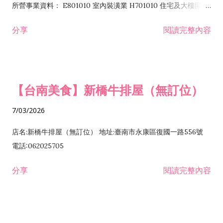
所營事業資料： E801010 室內裝潢業 H701010 住宅及大樓開發
租售業 H701040 特定專業區開發業 H701060 新市鎮、新社區開
分享
閱讀完整內容
發業 H703090 不動產買賣業 H703100 不動產租賃業 I503010
景觀、室內設計業 ZZ99999 除許可業務外，得經營法令非禁止
或限制之業務
【台南美食】新橋牛排屋（無訂位）
7/03/2026
店名:新橋牛排屋（無訂位） 地址:臺南市永康區復國一路556號
電話:062025705
分享
閱讀完整內容