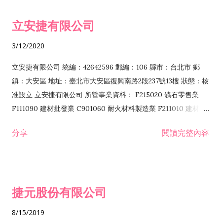
令非禁止或限制之業務 F102030 菸酒批發業 F203020 菸酒零售
立安捷有限公司
業 F401171 酒類輸入業
3/12/2020
立安捷有限公司 統編：42642596 郵編：106 縣市：台北市 鄉
鎮：大安區 地址：臺北市大安區復興南路2段237號13樓 狀態：核
准設立 立安捷有限公司 所營事業資料： F215020 礦石零售業
F111090 建材批發業 C901060 耐火材料製造業 F211010 建材零
售業 C901070 石材製品製造業 F115020 礦石批發業 C901030
分享
閱讀完整內容
水泥製造業 C901050 水泥及混凝土製品製造業 C901040 預拌混
凝土製造業 E599010 配管工程業 E603110 冷作工程業 E603120
噴砂工程業 E801010 室內裝潢業 E901010 油漆工程業 E903010
防蝕、防銹工程業 EZ99990 其他工程業 F102170 食品什貨批發
捷元股份有限公司
業 F106020 日常用品批發業 F108031 醫療器材批發業 F108040
化粧品批發業 F203010 食品什貨、飲料零售業 F206020 日常用
8/15/2019
品零售業 F208031 醫療器材零售業 F208040 化粧品零售業