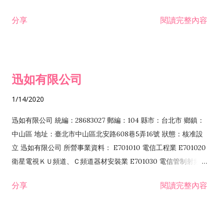
分享
閱讀完整內容
迅如有限公司
1/14/2020
迅如有限公司 統編：28683027 郵編：104 縣市：台北市 鄉鎮：
中山區 地址：臺北市中山區北安路608巷5弄16號 狀態：核准設
立 迅如有限公司 所營事業資料： E701010 電信工程業 E701020
衛星電視ＫＵ頻道、Ｃ頻道器材安裝業 E701030 電信管制射頻器
材裝設工程業 E801010 室內裝潢業 EZ05010 儀器、儀表安裝工
分享
閱讀完整內容
程業 I102010 投資顧問業 I301010 資訊軟體服務業 I301030 電
子資訊供應服務業 F113070 電信器材批發業 F118010 資訊軟體
批發業 F401010 國際貿易業 ZZ99999 除許可業務外，得經營法