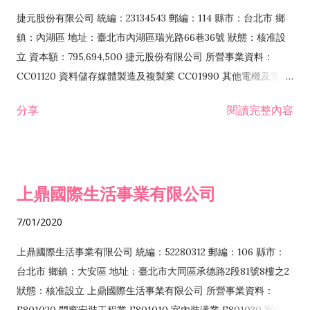
F399040 無店面零售業 F399990 其他綜合零售業 F401010 國
捷元股份有限公司 統編：23134543 郵編：114 縣市：台北市 鄉
際貿易業 ZZ99999 除許可業務外，得經營法令非禁止或限制之
鎮：內湖區 地址：臺北市內湖區瑞光路66巷36號 狀態：核准設
業務
立 資本額：795,694,500 捷元股份有限公司 所營事業資料：
CC01120 資料儲存媒體製造及複製業 CC01990 其他電機及電子
機械器材製造業 CB01020 事務機器製造業 E601020 電器安裝業
分享
閱讀完整內容
CC01050 資料儲存及處理設備製造業 CC01060 有線通信機械器
材製造業 E605010 電腦設備安裝業 CC01070 無線通信機械器材
製造業 F113020 電器批發業 E701010 電信工程業 CC01080 電
子零組件製造業 CC01110 電腦及其週邊設備製造業 F113050 電
上鼎國際生活事業有限公司
腦及事務性機器設備批發業 F113070 電信器材批發業 F118010
資訊軟體批發業 F119010 電子材料批發業 F213010 電器零售業
7/01/2020
F213030 電腦及事務性機器設備零售業 F213060 電信器材零售
業 F218010 資訊軟體零售業 F219010 電子材料零售業 F399990
上鼎國際生活事業有限公司 統編：52280312 郵編：106 縣市：
其他綜合零售業 F399040 無店面零售業 F401010 國際貿易業
台北市 鄉鎮：大安區 地址：臺北市大同區承德路2段81號8樓之2
F601010 智慧財產權業 G801010 倉儲業 I102010 投資顧問業
狀態：核准設立 上鼎國際生活事業有限公司 所營事業資料：
I103060 管理顧問業 I199990 其他顧問服務業 I105010 藝術品