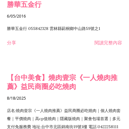
勝華五金行
6/05/2016
勝華五金行 055842328 雲林縣莿桐鄉中山路59號之1
分享
閱讀完整內容
【台中美食】燒肉壹宗《一人燒肉推
薦》益民商圈必吃燒肉
8/18/2025
店名:燒肉壹宗《一人燒肉推薦》益民商圈必吃燒肉｜個人燒肉套
餐｜平價燒肉｜高cp值燒肉｜隱藏版燒肉｜聚會包場首選｜多元
支付免服務費 地址:台中市北區錦南街19號1樓 電話:0422258111