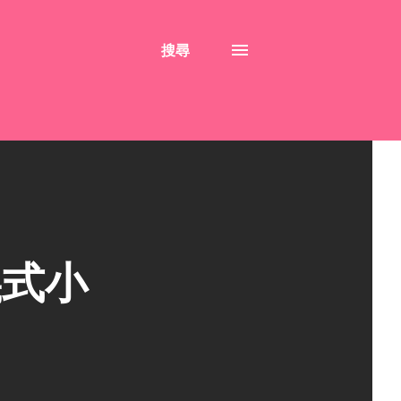
搜尋
義式小