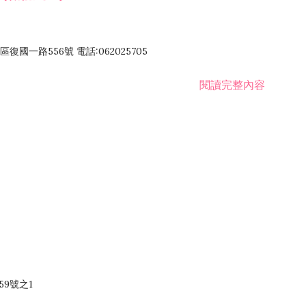
國一路556號 電話:062025705
閱讀完整內容
59號之1