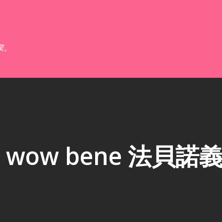
跳到主要內容
業。
ow bene 法貝諾