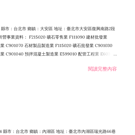
106 縣市：台北市 鄉鎮：大安區 地址：臺北市大安區復興南路2段
營事業資料： F215020 礦石零售業 F111090 建材批發業
業 C901070 石材製品製造業 F115020 礦石批發業 C901030
C901040 預拌混凝土製造業 E599010 配管工程業 E603110
 室內裝潢業 E901010 油漆工程業 E903010 防蝕、防銹工程業
閱讀完整內容
發業 F106020 日常用品批發業 F108031 醫療器材批發業
貨、飲料零售業 F206020 日常用品零售業 F208031 醫療器材零售
面零售業 F399990 其他綜合零售業 F401010 國際貿易業
止或限制之業務
：114 縣市：台北市 鄉鎮：內湖區 地址：臺北市內湖區瑞光路66巷