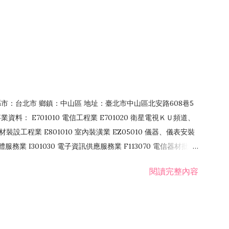
4 縣市：台北市 鄉鎮：中山區 地址：臺北市中山區北安路608巷5
資料： E701010 電信工程業 E701020 衛星電視ＫＵ頻道、
裝設工程業 E801010 室內裝潢業 EZ05010 儀器、儀表安裝
訊軟體服務業 I301030 電子資訊供應服務業 F113070 電信器材批發
 國際貿易業 ZZ99999 除許可業務外，得經營法令非禁止或限制之業
閱讀完整內容
業 F401171 酒類輸入業