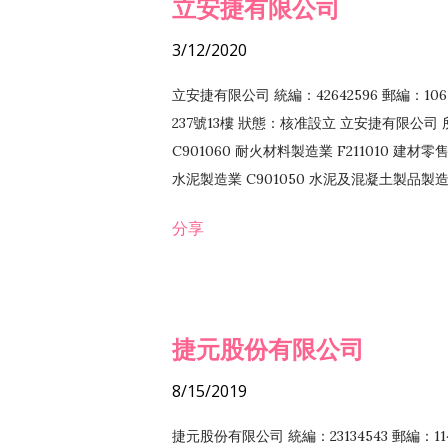
立安捷有限公司
3/12/2020
立安捷有限公司 統編：42642596 郵編：
237號13樓 狀態：核准設立 立安捷有限公司 所
C901060 耐火材料製造業 F211010 建材零售
水泥製造業 C901050 水泥及混凝土製品製造業 
冷作工程業 E603120 噴砂工程業 E801010
分享
EZ99990 其他工程業 F102170 食品什貨批
F108040 化粧品批發業 F203010 食品什
業 F208040 化粧品零售業 F399040 無店
ZZ99999 除許可業務外，得經營法令非禁
捷元股份有限公司
8/15/2019
捷元股份有限公司 統編：23134543 郵編