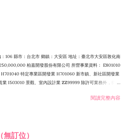
郵編：106 縣市：台北市 鄉鎮：大安區 地址：臺北市大安區敦化南
50,000,000 柏嘉開發股份有限公司 所營事業資料： E801010
H701040 特定專業區開發業 H701060 新市鎮、新社區開發業
租賃業 I503010 景觀、室內設計業 ZZ99999 除許可業務外，得經
閱讀完整內容
（無訂位）