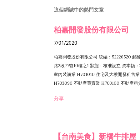
這個網誌中的熱門文章
柏嘉開發股份有限公司
7/01/2020
柏嘉開發股份有限公司 統編：52226520 
路2段77號10樓之1 狀態：核准設立 資本額：2
室內裝潢業 H701010 住宅及大樓開發租售業 
H703090 不動產買賣業 H703100 不動產
營法令非禁止或限制之業務
分享
【台南美食】新橋牛排屋