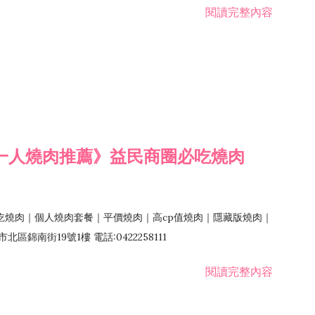
閱讀完整內容
一人燒肉推薦》益民商圈必吃燒肉
吃燒肉｜個人燒肉套餐｜平價燒肉｜高cp值燒肉｜隱藏版燒肉｜
錦南街19號1樓 電話:0422258111
閱讀完整內容