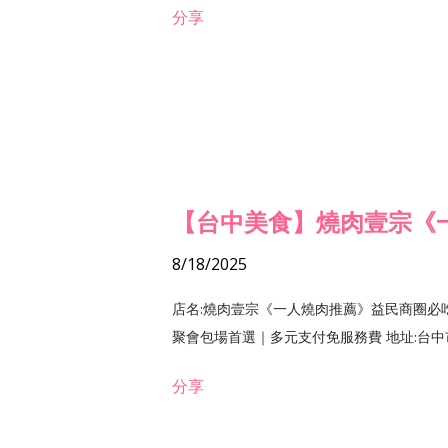
分享
【台中美食】燒肉壹宗《
8/18/2025
店名:燒肉壹宗《一人燒肉推薦》益民商圈必
聚會包場首選｜多元支付免服務費 地址:台中市北區
分享