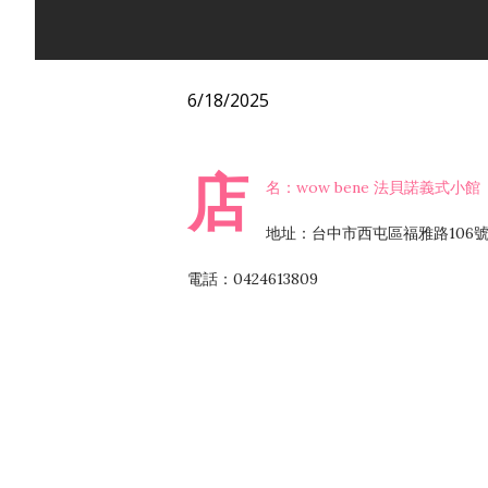
6/18/2025
店
名：wow bene 法貝諾義式小館
地址：台中市西屯區福雅路106號
電話：0424613809