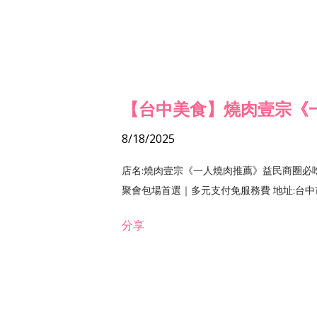
【台中美食】燒肉壹宗《
8/18/2025
店名:燒肉壹宗《一人燒肉推薦》益民商圈必
聚會包場首選｜多元支付免服務費 地址:台中市北區
分享