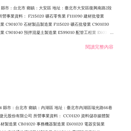
106 縣市：台北市 鄉鎮：大安區 地址：臺北市大安區復興南路2段
營事業資料： F215020 礦石零售業 F111090 建材批發業
業 C901070 石材製品製造業 F115020 礦石批發業 C901030
C901040 預拌混凝土製造業 E599010 配管工程業 E603110
 室內裝潢業 E901010 油漆工程業 E903010 防蝕、防銹工程業
閱讀完整內容
發業 F106020 日常用品批發業 F108031 醫療器材批發業
貨、飲料零售業 F206020 日常用品零售業 F208031 醫療器材零售
面零售業 F399990 其他綜合零售業 F401010 國際貿易業
止或限制之業務
：114 縣市：台北市 鄉鎮：內湖區 地址：臺北市內湖區瑞光路66巷
00 捷元股份有限公司 所營事業資料： CC01120 資料儲存媒體製
製造業 CB01020 事務機器製造業 E601020 電器安裝業