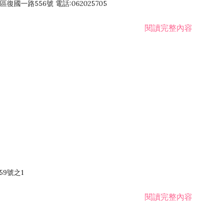
國一路556號 電話:062025705
閱讀完整內容
59號之1
閱讀完整內容