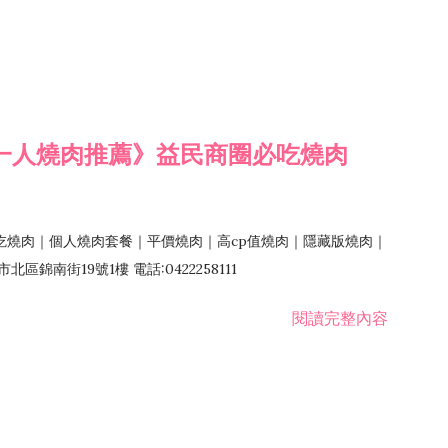
一人燒肉推薦》益民商圈必吃燒肉
吃燒肉｜個人燒肉套餐｜平價燒肉｜高cp值燒肉｜隱藏版燒肉｜
錦南街19號1樓 電話:0422258111
閱讀完整內容