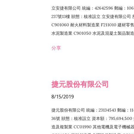
立安捷有限公司 統編：42642596 郵編：
237號13樓 狀態：核准設立 立安捷有限公司 所
C901060 耐火材料製造業 F211010 建材零售
水泥製造業 C901050 水泥及混凝土製品製造業 
冷作工程業 E603120 噴砂工程業 E801010
分享
EZ99990 其他工程業 F102170 食品什貨批
F108040 化粧品批發業 F203010 食品什
業 F208040 化粧品零售業 F399040 無店
ZZ99999 除許可業務外，得經營法令非禁
捷元股份有限公司
8/15/2019
捷元股份有限公司 統編：23134543 郵編
36號 狀態：核准設立 資本額：795,694,5
造及複製業 CC01990 其他電機及電子機械器材