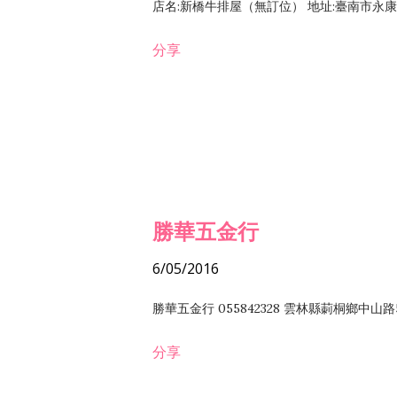
店名:新橋牛排屋（無訂位） 地址:臺南市永康區復
分享
勝華五金行
6/05/2016
勝華五金行 055842328 雲林縣莿桐鄉中山路
分享