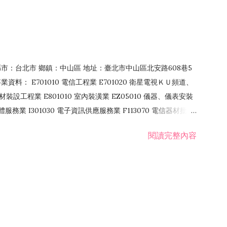
4 縣市：台北市 鄉鎮：中山區 地址：臺北市中山區北安路608巷5
資料： E701010 電信工程業 E701020 衛星電視ＫＵ頻道、
裝設工程業 E801010 室內裝潢業 EZ05010 儀器、儀表安裝
訊軟體服務業 I301030 電子資訊供應服務業 F113070 電信器材批發
 國際貿易業 ZZ99999 除許可業務外，得經營法令非禁止或限制之業
閱讀完整內容
業 F401171 酒類輸入業