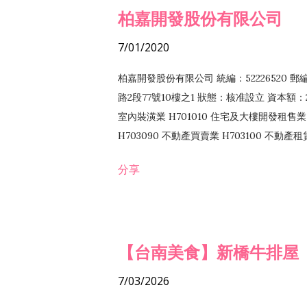
柏嘉開發股份有限公司
7/01/2020
柏嘉開發股份有限公司 統編：52226520 
路2段77號10樓之1 狀態：核准設立 資本額：2
室內裝潢業 H701010 住宅及大樓開發租售業 
H703090 不動產買賣業 H703100 不動產
營法令非禁止或限制之業務
分享
【台南美食】新橋牛排屋
7/03/2026