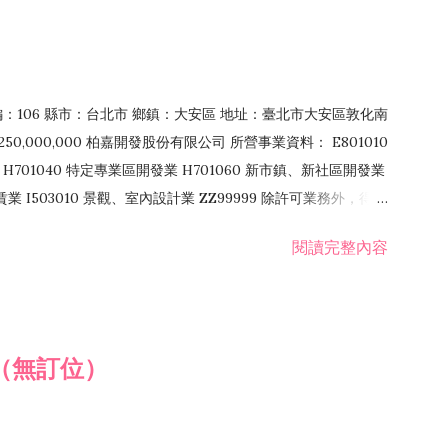
郵編：106 縣市：台北市 鄉鎮：大安區 地址：臺北市大安區敦化南
50,000,000 柏嘉開發股份有限公司 所營事業資料： E801010
H701040 特定專業區開發業 H701060 新市鎮、新社區開發業
租賃業 I503010 景觀、室內設計業 ZZ99999 除許可業務外，得經
閱讀完整內容
（無訂位）