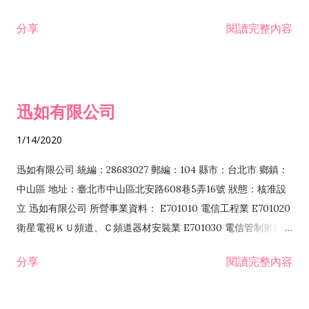
分享
閱讀完整內容
迅如有限公司
1/14/2020
迅如有限公司 統編：28683027 郵編：104 縣市：台北市 鄉鎮：
中山區 地址：臺北市中山區北安路608巷5弄16號 狀態：核准設
立 迅如有限公司 所營事業資料： E701010 電信工程業 E701020
衛星電視ＫＵ頻道、Ｃ頻道器材安裝業 E701030 電信管制射頻器
材裝設工程業 E801010 室內裝潢業 EZ05010 儀器、儀表安裝工
分享
閱讀完整內容
程業 I102010 投資顧問業 I301010 資訊軟體服務業 I301030 電
子資訊供應服務業 F113070 電信器材批發業 F118010 資訊軟體
批發業 F401010 國際貿易業 ZZ99999 除許可業務外，得經營法