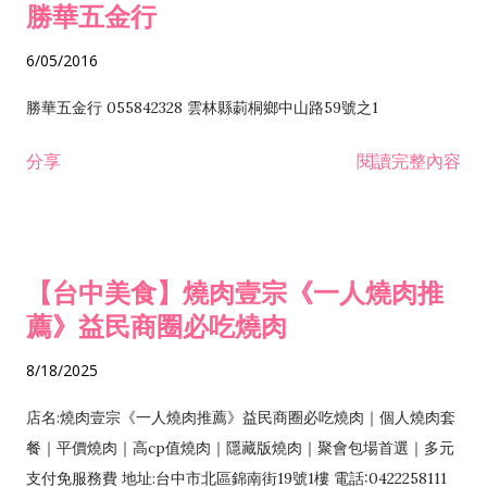
勝華五金行
6/05/2016
勝華五金行 055842328 雲林縣莿桐鄉中山路59號之1
分享
閱讀完整內容
【台中美食】燒肉壹宗《一人燒肉推
薦》益民商圈必吃燒肉
8/18/2025
店名:燒肉壹宗《一人燒肉推薦》益民商圈必吃燒肉｜個人燒肉套
餐｜平價燒肉｜高cp值燒肉｜隱藏版燒肉｜聚會包場首選｜多元
支付免服務費 地址:台中市北區錦南街19號1樓 電話:0422258111