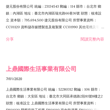
F399040 無店面零售業 F399990 其他綜合零售業 F401010 國
捷元股份有限公司 統編：23134543 郵編：114 縣市：台北市 鄉
際貿易業 ZZ99999 除許可業務外，得經營法令非禁止或限制之
鎮：內湖區 地址：臺北市內湖區瑞光路66巷36號 狀態：核准設
業務
立 資本額：795,694,500 捷元股份有限公司 所營事業資料：
CC01120 資料儲存媒體製造及複製業 CC01990 其他電機及電子
機械器材製造業 CB01020 事務機器製造業 E601020 電器安裝業
分享
閱讀完整內容
CC01050 資料儲存及處理設備製造業 CC01060 有線通信機械器
材製造業 E605010 電腦設備安裝業 CC01070 無線通信機械器材
製造業 F113020 電器批發業 E701010 電信工程業 CC01080 電
子零組件製造業 CC01110 電腦及其週邊設備製造業 F113050 電
上鼎國際生活事業有限公司
腦及事務性機器設備批發業 F113070 電信器材批發業 F118010
資訊軟體批發業 F119010 電子材料批發業 F213010 電器零售業
7/01/2020
F213030 電腦及事務性機器設備零售業 F213060 電信器材零售
業 F218010 資訊軟體零售業 F219010 電子材料零售業 F399990
上鼎國際生活事業有限公司 統編：52280312 郵編：106 縣市：
其他綜合零售業 F399040 無店面零售業 F401010 國際貿易業
台北市 鄉鎮：大安區 地址：臺北市大同區承德路2段81號8樓之2
F601010 智慧財產權業 G801010 倉儲業 I102010 投資顧問業
狀態：核准設立 上鼎國際生活事業有限公司 所營事業資料：
I103060 管理顧問業 I199990 其他顧問服務業 I105010 藝術品