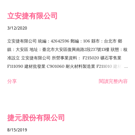
令非禁止或限制之業務 F102030 菸酒批發業 F203020 菸酒零售
立安捷有限公司
業 F401171 酒類輸入業
3/12/2020
立安捷有限公司 統編：42642596 郵編：106 縣市：台北市 鄉
鎮：大安區 地址：臺北市大安區復興南路2段237號13樓 狀態：核
准設立 立安捷有限公司 所營事業資料： F215020 礦石零售業
F111090 建材批發業 C901060 耐火材料製造業 F211010 建材零
售業 C901070 石材製品製造業 F115020 礦石批發業 C901030
分享
閱讀完整內容
水泥製造業 C901050 水泥及混凝土製品製造業 C901040 預拌混
凝土製造業 E599010 配管工程業 E603110 冷作工程業 E603120
噴砂工程業 E801010 室內裝潢業 E901010 油漆工程業 E903010
防蝕、防銹工程業 EZ99990 其他工程業 F102170 食品什貨批發
捷元股份有限公司
業 F106020 日常用品批發業 F108031 醫療器材批發業 F108040
化粧品批發業 F203010 食品什貨、飲料零售業 F206020 日常用
8/15/2019
品零售業 F208031 醫療器材零售業 F208040 化粧品零售業