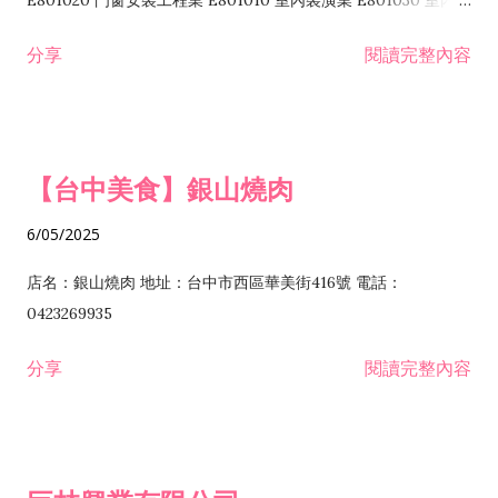
E801020 門窗安裝工程業 E801010 室內裝潢業 E801030 室內輕
諮詢顧問業 I301010 資訊軟體服務業 I301020 資料處理服務業
鋼架工程業 E801040 玻璃安裝工程業 E801070 廚具、衛浴設備
分享
閱讀完整內容
I301030 電子資訊供應服務業 I401010 一般廣告服務業 I501010
安裝工程業 F206020 日常用品零售業 F206040 水器材料零售業
產品設計業 IE01010 電信業務門號代辦業 IZ06010 理貨包裝業
F206060 祭祀用品零售業 F207030 清潔用品零售業 F211010 建
IZ09010 管理系統驗證業 IZ12010 人力派遣業 IZ13010 網路認
材零售業 F213010 電器零售業 F213030 電腦及事務性機器設備
證服務業 IZ15010 市場研究及民意調查業 IZ99990 其他工商服
零售業 F217010 消防安全設備零售業 F218010 資訊軟體零售業
【台中美食】銀山燒肉
務業 J399010 軟體出版業 J601010 藝文服務業 J602010 演藝活
H701010 住宅及大樓開發租售業 H701020 工業廠房開發租售業
動業 J701040 休閒活動場館業 J802010 運動訓練業 JA02010 電
H701050 投資興建公共建設業 H701060 新市鎮、新社區開發業
6/05/2025
器及電子產品修理業 JB01010 會議及展覽服務業 JD01010 工商
H701070 區段徵收及市地重劃代辦業 H701090 都市更新整建維
徵信服務業 JE01010 租賃業 E801010 室內裝潢業 E603010 電
護業 H702010 建築經理業 H703090 不動產買賣業 H703100 不
店名：銀山燒肉 地址：台中市西區華美街416號 電話：
纜安裝工程業 EZ05010 儀器、儀表安裝工程業 F102030 菸酒批
動產租賃業 I103060 管理顧問業 I199990 其他顧問服務業
0423269935
發業 F10...
I301010 資訊軟體服務業 I301020 資料處理服務業 I301030 電子
分享
閱讀完整內容
資訊供應服務業 IF01010 消防安全設備檢修業 JZ99050 仲介服
務業 JZ99990 未分類其他服務業 F201070 花卉零售業 F203010
食品什貨、飲料零售業 F204110 布疋、衣著、鞋、帽、傘、服飾
品零售業 F207200 化學原料零售業 F209060 文教、樂器、育樂