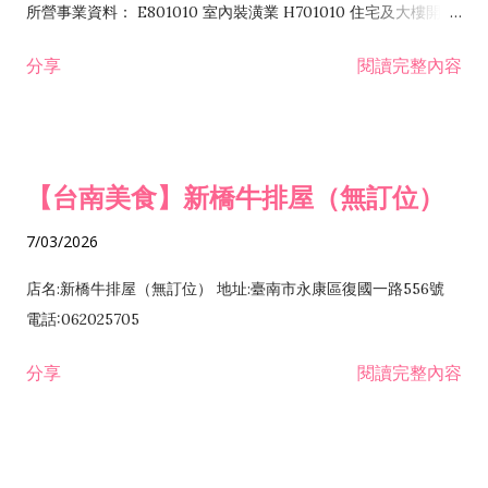
所營事業資料： E801010 室內裝潢業 H701010 住宅及大樓開發
租售業 H701040 特定專業區開發業 H701060 新市鎮、新社區開
分享
閱讀完整內容
發業 H703090 不動產買賣業 H703100 不動產租賃業 I503010
景觀、室內設計業 ZZ99999 除許可業務外，得經營法令非禁止
或限制之業務
【台南美食】新橋牛排屋（無訂位）
7/03/2026
店名:新橋牛排屋（無訂位） 地址:臺南市永康區復國一路556號
電話:062025705
分享
閱讀完整內容