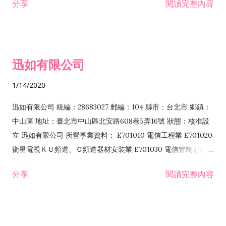
分享
閱讀完整內容
迅如有限公司
1/14/2020
迅如有限公司 統編：28683027 郵編：104 縣市：台北市 鄉鎮：
中山區 地址：臺北市中山區北安路608巷5弄16號 狀態：核准設
立 迅如有限公司 所營事業資料： E701010 電信工程業 E701020
衛星電視ＫＵ頻道、Ｃ頻道器材安裝業 E701030 電信管制射頻器
材裝設工程業 E801010 室內裝潢業 EZ05010 儀器、儀表安裝工
分享
閱讀完整內容
程業 I102010 投資顧問業 I301010 資訊軟體服務業 I301030 電
子資訊供應服務業 F113070 電信器材批發業 F118010 資訊軟體
批發業 F401010 國際貿易業 ZZ99999 除許可業務外，得經營法
令非禁止或限制之業務 F102030 菸酒批發業 F203020 菸酒零售