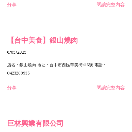
分享
閱讀完整內容
I301030 電子資訊供應服務業 I401010 一般廣告服務業 I501010
安裝工程業 F206020 日常用品零售業 F206040 水器材料零售業
產品設計業 IE01010 電信業務門號代辦業 IZ06010 理貨包裝業
F206060 祭祀用品零售業 F207030 清潔用品零售業 F211010 建
IZ09010 管理系統驗證業 IZ12010 人力派遣業 IZ13010 網路認
材零售業 F213010 電器零售業 F213030 電腦及事務性機器設備
證服務業 IZ15010 市場研究及民意調查業 IZ99990 其他工商服
零售業 F217010 消防安全設備零售業 F218010 資訊軟體零售業
【台中美食】銀山燒肉
務業 J399010 軟體出版業 J601010 藝文服務業 J602010 演藝活
H701010 住宅及大樓開發租售業 H701020 工業廠房開發租售業
動業 J701040 休閒活動場館業 J802010 運動訓練業 JA02010 電
H701050 投資興建公共建設業 H701060 新市鎮、新社區開發業
6/05/2025
器及電子產品修理業 JB01010 會議及展覽服務業 JD01010 工商
H701070 區段徵收及市地重劃代辦業 H701090 都市更新整建維
徵信服務業 JE01010 租賃業 E801010 室內裝潢業 E603010 電
護業 H702010 建築經理業 H703090 不動產買賣業 H703100 不
店名：銀山燒肉 地址：台中市西區華美街416號 電話：
纜安裝工程業 EZ05010 儀器、儀表安裝工程業 F102030 菸酒批
動產租賃業 I103060 管理顧問業 I199990 其他顧問服務業
0423269935
發業 F10...
I301010 資訊軟體服務業 I301020 資料處理服務業 I301030 電子
分享
閱讀完整內容
資訊供應服務業 IF01010 消防安全設備檢修業 JZ99050 仲介服
務業 JZ99990 未分類其他服務業 F201070 花卉零售業 F203010
食品什貨、飲料零售業 F204110 布疋、衣著、鞋、帽、傘、服飾
品零售業 F207200 化學原料零售業 F209060 文教、樂器、育樂
巨林興業有限公司
用品零售業 F215010 首飾及貴金屬零售業 F399040 無店面零售
業 F399990 其他綜合零售業 I301040 第三方支付服務業