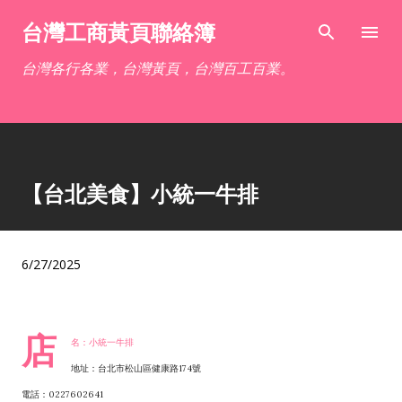
跳到主要內容
台灣工商黃頁聯絡簿
台灣各行各業，台灣黃頁，台灣百工百業。
【台北美食】小統一牛排
6/27/2025
店
名：小統一牛排
地址：台北市松山區健康路174號
電話：0227602641