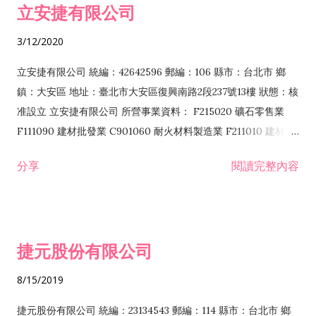
立安捷有限公司
業 F401171 酒類輸入業
3/12/2020
立安捷有限公司 統編：42642596 郵編：106 縣市：台北市 鄉
鎮：大安區 地址：臺北市大安區復興南路2段237號13樓 狀態：核
准設立 立安捷有限公司 所營事業資料： F215020 礦石零售業
F111090 建材批發業 C901060 耐火材料製造業 F211010 建材零
售業 C901070 石材製品製造業 F115020 礦石批發業 C901030
分享
閱讀完整內容
水泥製造業 C901050 水泥及混凝土製品製造業 C901040 預拌混
凝土製造業 E599010 配管工程業 E603110 冷作工程業 E603120
噴砂工程業 E801010 室內裝潢業 E901010 油漆工程業 E903010
防蝕、防銹工程業 EZ99990 其他工程業 F102170 食品什貨批發
捷元股份有限公司
業 F106020 日常用品批發業 F108031 醫療器材批發業 F108040
化粧品批發業 F203010 食品什貨、飲料零售業 F206020 日常用
8/15/2019
品零售業 F208031 醫療器材零售業 F208040 化粧品零售業
F399040 無店面零售業 F399990 其他綜合零售業 F401010 國
捷元股份有限公司 統編：23134543 郵編：114 縣市：台北市 鄉