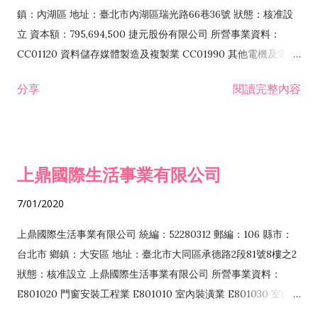
際貿易業 ZZ99999 除許可業務外，得經營法令非禁止或限制之
鎮：內湖區 地址：臺北市內湖區瑞光路66巷36號 狀態：核准設
業務
立 資本額：795,694,500 捷元股份有限公司 所營事業資料：
CC01120 資料儲存媒體製造及複製業 CC01990 其他電機及電子
機械器材製造業 CB01020 事務機器製造業 E601020 電器安裝業
分享
閱讀完整內容
CC01050 資料儲存及處理設備製造業 CC01060 有線通信機械器
材製造業 E605010 電腦設備安裝業 CC01070 無線通信機械器材
製造業 F113020 電器批發業 E701010 電信工程業 CC01080 電
子零組件製造業 CC01110 電腦及其週邊設備製造業 F113050 電
上鼎國際生活事業有限公司
腦及事務性機器設備批發業 F113070 電信器材批發業 F118010
資訊軟體批發業 F119010 電子材料批發業 F213010 電器零售業
7/01/2020
F213030 電腦及事務性機器設備零售業 F213060 電信器材零售
業 F218010 資訊軟體零售業 F219010 電子材料零售業 F399990
上鼎國際生活事業有限公司 統編：52280312 郵編：106 縣市：
其他綜合零售業 F399040 無店面零售業 F401010 國際貿易業
台北市 鄉鎮：大安區 地址：臺北市大同區承德路2段81號8樓之2
F601010 智慧財產權業 G801010 倉儲業 I102010 投資顧問業
狀態：核准設立 上鼎國際生活事業有限公司 所營事業資料：
I103060 管理顧問業 I199990 其他顧問服務業 I105010 藝術品
E801020 門窗安裝工程業 E801010 室內裝潢業 E801030 室內輕
諮詢顧問業 I301010 資訊軟體服務業 I301020 資料處理服務業
鋼架工程業 E801040 玻璃安裝工程業 E801070 廚具、衛浴設備