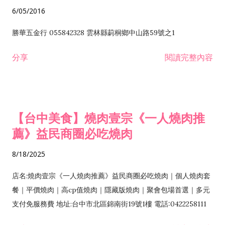
6/05/2016
勝華五金行 055842328 雲林縣莿桐鄉中山路59號之1
分享
閱讀完整內容
【台中美食】燒肉壹宗《一人燒肉推
薦》益民商圈必吃燒肉
8/18/2025
店名:燒肉壹宗《一人燒肉推薦》益民商圈必吃燒肉｜個人燒肉套
餐｜平價燒肉｜高cp值燒肉｜隱藏版燒肉｜聚會包場首選｜多元
支付免服務費 地址:台中市北區錦南街19號1樓 電話:0422258111