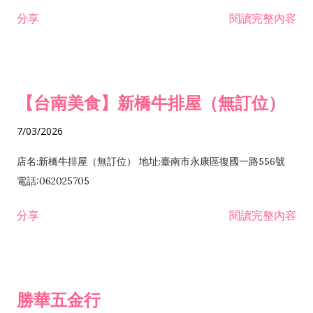
租售業 H701040 特定專業區開發業 H701060 新市鎮、新社區開
分享
閱讀完整內容
發業 H703090 不動產買賣業 H703100 不動產租賃業 I503010
景觀、室內設計業 ZZ99999 除許可業務外，得經營法令非禁止
或限制之業務
【台南美食】新橋牛排屋（無訂位）
7/03/2026
店名:新橋牛排屋（無訂位） 地址:臺南市永康區復國一路556號
電話:062025705
分享
閱讀完整內容
勝華五金行