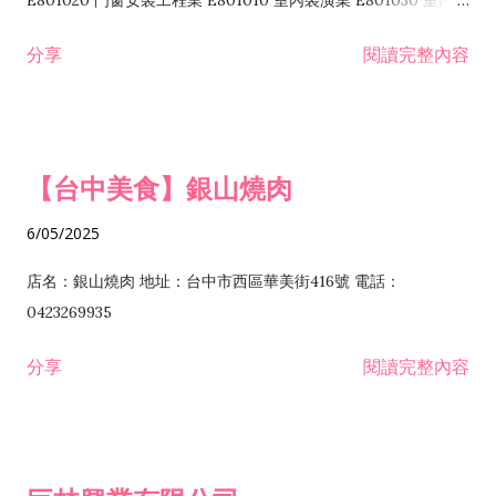
E801020 門窗安裝工程業 E801010 室內裝潢業 E801030 室內輕
諮詢顧問業 I301010 資訊軟體服務業 I301020 資料處理服務業
鋼架工程業 E801040 玻璃安裝工程業 E801070 廚具、衛浴設備
分享
閱讀完整內容
I301030 電子資訊供應服務業 I401010 一般廣告服務業 I501010
安裝工程業 F206020 日常用品零售業 F206040 水器材料零售業
產品設計業 IE01010 電信業務門號代辦業 IZ06010 理貨包裝業
F206060 祭祀用品零售業 F207030 清潔用品零售業 F211010 建
IZ09010 管理系統驗證業 IZ12010 人力派遣業 IZ13010 網路認
材零售業 F213010 電器零售業 F213030 電腦及事務性機器設備
證服務業 IZ15010 市場研究及民意調查業 IZ99990 其他工商服
零售業 F217010 消防安全設備零售業 F218010 資訊軟體零售業
【台中美食】銀山燒肉
務業 J399010 軟體出版業 J601010 藝文服務業 J602010 演藝活
H701010 住宅及大樓開發租售業 H701020 工業廠房開發租售業
動業 J701040 休閒活動場館業 J802010 運動訓練業 JA02010 電
H701050 投資興建公共建設業 H701060 新市鎮、新社區開發業
6/05/2025
器及電子產品修理業 JB01010 會議及展覽服務業 JD01010 工商
H701070 區段徵收及市地重劃代辦業 H701090 都市更新整建維
徵信服務業 JE01010 租賃業 E801010 室內裝潢業 E603010 電
護業 H702010 建築經理業 H703090 不動產買賣業 H703100 不
店名：銀山燒肉 地址：台中市西區華美街416號 電話：
纜安裝工程業 EZ05010 儀器、儀表安裝工程業 F102030 菸酒批
動產租賃業 I103060 管理顧問業 I199990 其他顧問服務業
0423269935
發業 F10...
I301010 資訊軟體服務業 I301020 資料處理服務業 I301030 電子
分享
閱讀完整內容
資訊供應服務業 IF01010 消防安全設備檢修業 JZ99050 仲介服
務業 JZ99990 未分類其他服務業 F201070 花卉零售業 F203010
食品什貨、飲料零售業 F204110 布疋、衣著、鞋、帽、傘、服飾
品零售業 F207200 化學原料零售業 F209060 文教、樂器、育樂