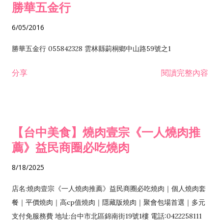
勝華五金行
6/05/2016
勝華五金行 055842328 雲林縣莿桐鄉中山路59號之1
分享
閱讀完整內容
【台中美食】燒肉壹宗《一人燒肉推
薦》益民商圈必吃燒肉
8/18/2025
店名:燒肉壹宗《一人燒肉推薦》益民商圈必吃燒肉｜個人燒肉套
餐｜平價燒肉｜高cp值燒肉｜隱藏版燒肉｜聚會包場首選｜多元
支付免服務費 地址:台中市北區錦南街19號1樓 電話:0422258111