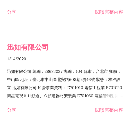
分享
閱讀完整內容
迅如有限公司
1/14/2020
迅如有限公司 統編：28683027 郵編：104 縣市：台北市 鄉鎮：
中山區 地址：臺北市中山區北安路608巷5弄16號 狀態：核准設
立 迅如有限公司 所營事業資料： E701010 電信工程業 E701020
衛星電視ＫＵ頻道、Ｃ頻道器材安裝業 E701030 電信管制射頻器
材裝設工程業 E801010 室內裝潢業 EZ05010 儀器、儀表安裝工
分享
閱讀完整內容
程業 I102010 投資顧問業 I301010 資訊軟體服務業 I301030 電
子資訊供應服務業 F113070 電信器材批發業 F118010 資訊軟體
批發業 F401010 國際貿易業 ZZ99999 除許可業務外，得經營法