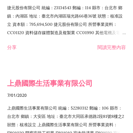
F399040 無店面零售業 F399990 其他綜合零售業 F401010 國
捷元股份有限公司 統編：23134543 郵編：114 縣市：台北市 鄉
際貿易業 ZZ99999 除許可業務外，得經營法令非禁止或限制之
鎮：內湖區 地址：臺北市內湖區瑞光路66巷36號 狀態：核准設
業務
立 資本額：795,694,500 捷元股份有限公司 所營事業資料：
CC01120 資料儲存媒體製造及複製業 CC01990 其他電機及電子
機械器材製造業 CB01020 事務機器製造業 E601020 電器安裝業
分享
閱讀完整內容
CC01050 資料儲存及處理設備製造業 CC01060 有線通信機械器
材製造業 E605010 電腦設備安裝業 CC01070 無線通信機械器材
製造業 F113020 電器批發業 E701010 電信工程業 CC01080 電
子零組件製造業 CC01110 電腦及其週邊設備製造業 F113050 電
上鼎國際生活事業有限公司
腦及事務性機器設備批發業 F113070 電信器材批發業 F118010
資訊軟體批發業 F119010 電子材料批發業 F213010 電器零售業
7/01/2020
F213030 電腦及事務性機器設備零售業 F213060 電信器材零售
業 F218010 資訊軟體零售業 F219010 電子材料零售業 F399990
上鼎國際生活事業有限公司 統編：52280312 郵編：106 縣市：
其他綜合零售業 F399040 無店面零售業 F401010 國際貿易業
台北市 鄉鎮：大安區 地址：臺北市大同區承德路2段81號8樓之2
F601010 智慧財產權業 G801010 倉儲業 I102010 投資顧問業
狀態：核准設立 上鼎國際生活事業有限公司 所營事業資料：
I103060 管理顧問業 I199990 其他顧問服務業 I105010 藝術品