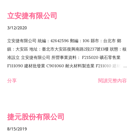
令非禁止或限制之業務 F102030 菸酒批發業 F203020 菸酒零售
立安捷有限公司
業 F401171 酒類輸入業
3/12/2020
立安捷有限公司 統編：42642596 郵編：106 縣市：台北市 鄉
鎮：大安區 地址：臺北市大安區復興南路2段237號13樓 狀態：核
准設立 立安捷有限公司 所營事業資料： F215020 礦石零售業
F111090 建材批發業 C901060 耐火材料製造業 F211010 建材零
售業 C901070 石材製品製造業 F115020 礦石批發業 C901030
分享
閱讀完整內容
水泥製造業 C901050 水泥及混凝土製品製造業 C901040 預拌混
凝土製造業 E599010 配管工程業 E603110 冷作工程業 E603120
噴砂工程業 E801010 室內裝潢業 E901010 油漆工程業 E903010
防蝕、防銹工程業 EZ99990 其他工程業 F102170 食品什貨批發
捷元股份有限公司
業 F106020 日常用品批發業 F108031 醫療器材批發業 F108040
化粧品批發業 F203010 食品什貨、飲料零售業 F206020 日常用
8/15/2019
品零售業 F208031 醫療器材零售業 F208040 化粧品零售業