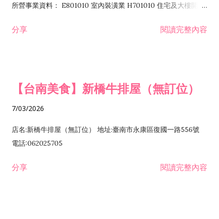
所營事業資料： E801010 室內裝潢業 H701010 住宅及大樓開發
租售業 H701040 特定專業區開發業 H701060 新市鎮、新社區開
分享
閱讀完整內容
發業 H703090 不動產買賣業 H703100 不動產租賃業 I503010
景觀、室內設計業 ZZ99999 除許可業務外，得經營法令非禁止
或限制之業務
【台南美食】新橋牛排屋（無訂位）
7/03/2026
店名:新橋牛排屋（無訂位） 地址:臺南市永康區復國一路556號
電話:062025705
分享
閱讀完整內容