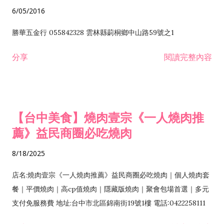
6/05/2016
勝華五金行 055842328 雲林縣莿桐鄉中山路59號之1
分享
閱讀完整內容
【台中美食】燒肉壹宗《一人燒肉推
薦》益民商圈必吃燒肉
8/18/2025
店名:燒肉壹宗《一人燒肉推薦》益民商圈必吃燒肉｜個人燒肉套
餐｜平價燒肉｜高cp值燒肉｜隱藏版燒肉｜聚會包場首選｜多元
支付免服務費 地址:台中市北區錦南街19號1樓 電話:0422258111