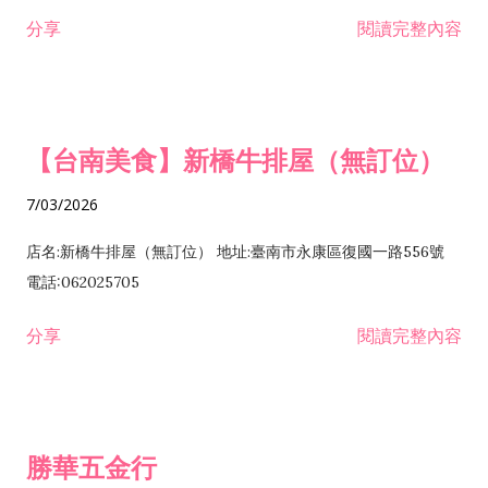
租售業 H701040 特定專業區開發業 H701060 新市鎮、新社區開
分享
閱讀完整內容
發業 H703090 不動產買賣業 H703100 不動產租賃業 I503010
景觀、室內設計業 ZZ99999 除許可業務外，得經營法令非禁止
或限制之業務
【台南美食】新橋牛排屋（無訂位）
7/03/2026
店名:新橋牛排屋（無訂位） 地址:臺南市永康區復國一路556號
電話:062025705
分享
閱讀完整內容
勝華五金行