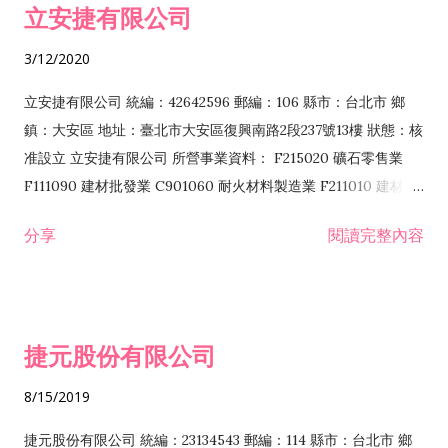
立安捷有限公司
業 F401171 酒類輸入業
3/12/2020
立安捷有限公司 統編：42642596 郵編：106 縣市：台北市 鄉
鎮：大安區 地址：臺北市大安區復興南路2段237號13樓 狀態：核
准設立 立安捷有限公司 所營事業資料： F215020 礦石零售業
F111090 建材批發業 C901060 耐火材料製造業 F211010 建材零
售業 C901070 石材製品製造業 F115020 礦石批發業 C901030
分享
閱讀完整內容
水泥製造業 C901050 水泥及混凝土製品製造業 C901040 預拌混
凝土製造業 E599010 配管工程業 E603110 冷作工程業 E603120
噴砂工程業 E801010 室內裝潢業 E901010 油漆工程業 E903010
防蝕、防銹工程業 EZ99990 其他工程業 F102170 食品什貨批發
捷元股份有限公司
業 F106020 日常用品批發業 F108031 醫療器材批發業 F108040
化粧品批發業 F203010 食品什貨、飲料零售業 F206020 日常用
8/15/2019
品零售業 F208031 醫療器材零售業 F208040 化粧品零售業
F399040 無店面零售業 F399990 其他綜合零售業 F401010 國
捷元股份有限公司 統編：23134543 郵編：114 縣市：台北市 鄉