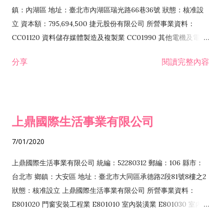
際貿易業 ZZ99999 除許可業務外，得經營法令非禁止或限制之
鎮：內湖區 地址：臺北市內湖區瑞光路66巷36號 狀態：核准設
業務
立 資本額：795,694,500 捷元股份有限公司 所營事業資料：
CC01120 資料儲存媒體製造及複製業 CC01990 其他電機及電子
機械器材製造業 CB01020 事務機器製造業 E601020 電器安裝業
分享
閱讀完整內容
CC01050 資料儲存及處理設備製造業 CC01060 有線通信機械器
材製造業 E605010 電腦設備安裝業 CC01070 無線通信機械器材
製造業 F113020 電器批發業 E701010 電信工程業 CC01080 電
子零組件製造業 CC01110 電腦及其週邊設備製造業 F113050 電
上鼎國際生活事業有限公司
腦及事務性機器設備批發業 F113070 電信器材批發業 F118010
資訊軟體批發業 F119010 電子材料批發業 F213010 電器零售業
7/01/2020
F213030 電腦及事務性機器設備零售業 F213060 電信器材零售
業 F218010 資訊軟體零售業 F219010 電子材料零售業 F399990
上鼎國際生活事業有限公司 統編：52280312 郵編：106 縣市：
其他綜合零售業 F399040 無店面零售業 F401010 國際貿易業
台北市 鄉鎮：大安區 地址：臺北市大同區承德路2段81號8樓之2
F601010 智慧財產權業 G801010 倉儲業 I102010 投資顧問業
狀態：核准設立 上鼎國際生活事業有限公司 所營事業資料：
I103060 管理顧問業 I199990 其他顧問服務業 I105010 藝術品
E801020 門窗安裝工程業 E801010 室內裝潢業 E801030 室內輕
諮詢顧問業 I301010 資訊軟體服務業 I301020 資料處理服務業
鋼架工程業 E801040 玻璃安裝工程業 E801070 廚具、衛浴設備