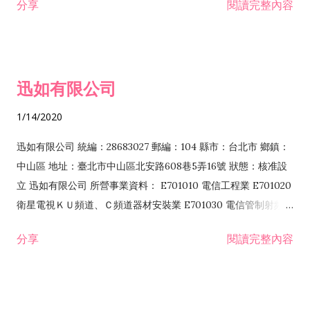
分享
閱讀完整內容
迅如有限公司
1/14/2020
迅如有限公司 統編：28683027 郵編：104 縣市：台北市 鄉鎮：
中山區 地址：臺北市中山區北安路608巷5弄16號 狀態：核准設
立 迅如有限公司 所營事業資料： E701010 電信工程業 E701020
衛星電視ＫＵ頻道、Ｃ頻道器材安裝業 E701030 電信管制射頻器
材裝設工程業 E801010 室內裝潢業 EZ05010 儀器、儀表安裝工
分享
閱讀完整內容
程業 I102010 投資顧問業 I301010 資訊軟體服務業 I301030 電
子資訊供應服務業 F113070 電信器材批發業 F118010 資訊軟體
批發業 F401010 國際貿易業 ZZ99999 除許可業務外，得經營法
令非禁止或限制之業務 F102030 菸酒批發業 F203020 菸酒零售