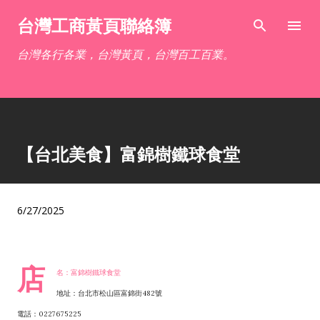
跳到主要內容
台灣工商黃頁聯絡簿
台灣各行各業，台灣黃頁，台灣百工百業。
【台北美食】富錦樹鐵球食堂
6/27/2025
店
名：富錦樹鐵球食堂
地址：台北市松山區富錦街482號
電話：0227675225