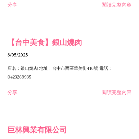
分享
閱讀完整內容
I301030 電子資訊供應服務業 I401010 一般廣告服務業 I501010
安裝工程業 F206020 日常用品零售業 F206040 水器材料零售業
產品設計業 IE01010 電信業務門號代辦業 IZ06010 理貨包裝業
F206060 祭祀用品零售業 F207030 清潔用品零售業 F211010 建
IZ09010 管理系統驗證業 IZ12010 人力派遣業 IZ13010 網路認
材零售業 F213010 電器零售業 F213030 電腦及事務性機器設備
證服務業 IZ15010 市場研究及民意調查業 IZ99990 其他工商服
零售業 F217010 消防安全設備零售業 F218010 資訊軟體零售業
【台中美食】銀山燒肉
務業 J399010 軟體出版業 J601010 藝文服務業 J602010 演藝活
H701010 住宅及大樓開發租售業 H701020 工業廠房開發租售業
動業 J701040 休閒活動場館業 J802010 運動訓練業 JA02010 電
H701050 投資興建公共建設業 H701060 新市鎮、新社區開發業
6/05/2025
器及電子產品修理業 JB01010 會議及展覽服務業 JD01010 工商
H701070 區段徵收及市地重劃代辦業 H701090 都市更新整建維
徵信服務業 JE01010 租賃業 E801010 室內裝潢業 E603010 電
護業 H702010 建築經理業 H703090 不動產買賣業 H703100 不
店名：銀山燒肉 地址：台中市西區華美街416號 電話：
纜安裝工程業 EZ05010 儀器、儀表安裝工程業 F102030 菸酒批
動產租賃業 I103060 管理顧問業 I199990 其他顧問服務業
0423269935
發業 F10...
I301010 資訊軟體服務業 I301020 資料處理服務業 I301030 電子
分享
閱讀完整內容
資訊供應服務業 IF01010 消防安全設備檢修業 JZ99050 仲介服
務業 JZ99990 未分類其他服務業 F201070 花卉零售業 F203010
食品什貨、飲料零售業 F204110 布疋、衣著、鞋、帽、傘、服飾
品零售業 F207200 化學原料零售業 F209060 文教、樂器、育樂
巨林興業有限公司
用品零售業 F215010 首飾及貴金屬零售業 F399040 無店面零售
業 F399990 其他綜合零售業 I301040 第三方支付服務業