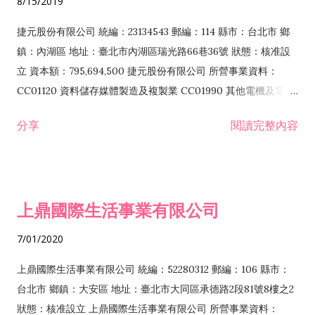
8/15/2019
品零售業 F208031 醫療器材零售業 F208040 化粧品零售業
F399040 無店面零售業 F399990 其他綜合零售業 F401010 國
捷元股份有限公司 統編：23134543 郵編：114 縣市：台北市 鄉
際貿易業 ZZ99999 除許可業務外，得經營法令非禁止或限制之
鎮：內湖區 地址：臺北市內湖區瑞光路66巷36號 狀態：核准設
業務
立 資本額：795,694,500 捷元股份有限公司 所營事業資料：
CC01120 資料儲存媒體製造及複製業 CC01990 其他電機及電子
機械器材製造業 CB01020 事務機器製造業 E601020 電器安裝業
分享
閱讀完整內容
CC01050 資料儲存及處理設備製造業 CC01060 有線通信機械器
材製造業 E605010 電腦設備安裝業 CC01070 無線通信機械器材
製造業 F113020 電器批發業 E701010 電信工程業 CC01080 電
子零組件製造業 CC01110 電腦及其週邊設備製造業 F113050 電
上鼎國際生活事業有限公司
腦及事務性機器設備批發業 F113070 電信器材批發業 F118010
資訊軟體批發業 F119010 電子材料批發業 F213010 電器零售業
7/01/2020
F213030 電腦及事務性機器設備零售業 F213060 電信器材零售
業 F218010 資訊軟體零售業 F219010 電子材料零售業 F399990
上鼎國際生活事業有限公司 統編：52280312 郵編：106 縣市：
其他綜合零售業 F399040 無店面零售業 F401010 國際貿易業
台北市 鄉鎮：大安區 地址：臺北市大同區承德路2段81號8樓之2
F601010 智慧財產權業 G801010 倉儲業 I102010 投資顧問業
狀態：核准設立 上鼎國際生活事業有限公司 所營事業資料：