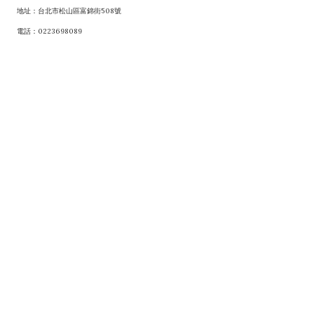
地址：台北市松山區富錦街508號
電話：0223698089