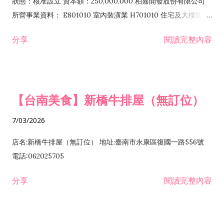
狀態：核准設立 資本額：250,000,000 柏嘉開發股份有限公司
所營事業資料： E801010 室內裝潢業 H701010 住宅及大樓開發
租售業 H701040 特定專業區開發業 H701060 新市鎮、新社區開
分享
閱讀完整內容
發業 H703090 不動產買賣業 H703100 不動產租賃業 I503010
景觀、室內設計業 ZZ99999 除許可業務外，得經營法令非禁止
或限制之業務
【台南美食】新橋牛排屋（無訂位）
7/03/2026
店名:新橋牛排屋（無訂位） 地址:臺南市永康區復國一路556號
電話:062025705
分享
閱讀完整內容