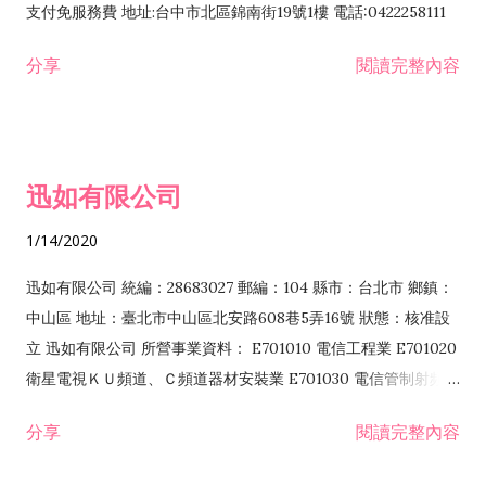
支付免服務費 地址:台中市北區錦南街19號1樓 電話:0422258111
分享
閱讀完整內容
迅如有限公司
1/14/2020
迅如有限公司 統編：28683027 郵編：104 縣市：台北市 鄉鎮：
中山區 地址：臺北市中山區北安路608巷5弄16號 狀態：核准設
立 迅如有限公司 所營事業資料： E701010 電信工程業 E701020
衛星電視ＫＵ頻道、Ｃ頻道器材安裝業 E701030 電信管制射頻器
材裝設工程業 E801010 室內裝潢業 EZ05010 儀器、儀表安裝工
分享
閱讀完整內容
程業 I102010 投資顧問業 I301010 資訊軟體服務業 I301030 電
子資訊供應服務業 F113070 電信器材批發業 F118010 資訊軟體