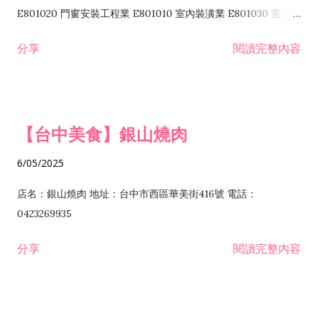
I103060 管理顧問業 I199990 其他顧問服務業 I105010 藝術品
E801020 門窗安裝工程業 E801010 室內裝潢業 E801030 室內輕
諮詢顧問業 I301010 資訊軟體服務業 I301020 資料處理服務業
鋼架工程業 E801040 玻璃安裝工程業 E801070 廚具、衛浴設備
分享
閱讀完整內容
I301030 電子資訊供應服務業 I401010 一般廣告服務業 I501010
安裝工程業 F206020 日常用品零售業 F206040 水器材料零售業
產品設計業 IE01010 電信業務門號代辦業 IZ06010 理貨包裝業
F206060 祭祀用品零售業 F207030 清潔用品零售業 F211010 建
IZ09010 管理系統驗證業 IZ12010 人力派遣業 IZ13010 網路認
材零售業 F213010 電器零售業 F213030 電腦及事務性機器設備
證服務業 IZ15010 市場研究及民意調查業 IZ99990 其他工商服
零售業 F217010 消防安全設備零售業 F218010 資訊軟體零售業
【台中美食】銀山燒肉
務業 J399010 軟體出版業 J601010 藝文服務業 J602010 演藝活
H701010 住宅及大樓開發租售業 H701020 工業廠房開發租售業
動業 J701040 休閒活動場館業 J802010 運動訓練業 JA02010 電
H701050 投資興建公共建設業 H701060 新市鎮、新社區開發業
6/05/2025
器及電子產品修理業 JB01010 會議及展覽服務業 JD01010 工商
H701070 區段徵收及市地重劃代辦業 H701090 都市更新整建維
徵信服務業 JE01010 租賃業 E801010 室內裝潢業 E603010 電
護業 H702010 建築經理業 H703090 不動產買賣業 H703100 不
店名：銀山燒肉 地址：台中市西區華美街416號 電話：
纜安裝工程業 EZ05010 儀器、儀表安裝工程業 F102030 菸酒批
動產租賃業 I103060 管理顧問業 I199990 其他顧問服務業
0423269935
發業 F10...
I301010 資訊軟體服務業 I301020 資料處理服務業 I301030 電子
分享
閱讀完整內容
資訊供應服務業 IF01010 消防安全設備檢修業 JZ99050 仲介服
務業 JZ99990 未分類其他服務業 F201070 花卉零售業 F203010
食品什貨、飲料零售業 F204110 布疋、衣著、鞋、帽、傘、服飾
品零售業 F207200 化學原料零售業 F209060 文教、樂器、育樂