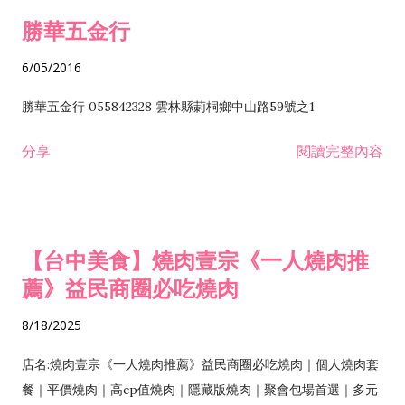
勝華五金行
6/05/2016
勝華五金行 055842328 雲林縣莿桐鄉中山路59號之1
分享
閱讀完整內容
【台中美食】燒肉壹宗《一人燒肉推
薦》益民商圈必吃燒肉
8/18/2025
店名:燒肉壹宗《一人燒肉推薦》益民商圈必吃燒肉｜個人燒肉套
餐｜平價燒肉｜高cp值燒肉｜隱藏版燒肉｜聚會包場首選｜多元