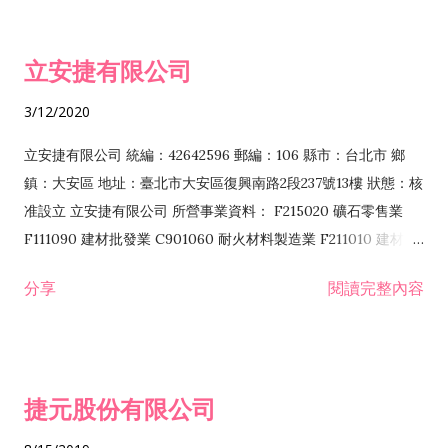
批發業 F401010 國際貿易業 ZZ99999 除許可業務外，得經營法
令非禁止或限制之業務 F102030 菸酒批發業 F203020 菸酒零售
立安捷有限公司
業 F401171 酒類輸入業
3/12/2020
立安捷有限公司 統編：42642596 郵編：106 縣市：台北市 鄉
鎮：大安區 地址：臺北市大安區復興南路2段237號13樓 狀態：核
准設立 立安捷有限公司 所營事業資料： F215020 礦石零售業
F111090 建材批發業 C901060 耐火材料製造業 F211010 建材零
售業 C901070 石材製品製造業 F115020 礦石批發業 C901030
分享
閱讀完整內容
水泥製造業 C901050 水泥及混凝土製品製造業 C901040 預拌混
凝土製造業 E599010 配管工程業 E603110 冷作工程業 E603120
噴砂工程業 E801010 室內裝潢業 E901010 油漆工程業 E903010
防蝕、防銹工程業 EZ99990 其他工程業 F102170 食品什貨批發
捷元股份有限公司
業 F106020 日常用品批發業 F108031 醫療器材批發業 F108040
化粧品批發業 F203010 食品什貨、飲料零售業 F206020 日常用