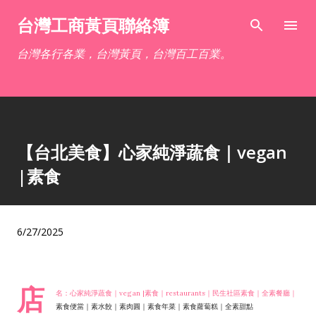
跳到主要內容
台灣工商黃頁聯絡簿
台灣各行各業，台灣黃頁，台灣百工百業。
【台北美食】心家純淨蔬食｜vegan
|素食
6/27/2025
店
名：心家純淨蔬食｜vegan |素食｜restaurants｜民生社區素食｜全素餐廳｜
素食便當｜素水餃｜素肉圓｜素食年菜｜素食蘿蔔糕｜全素甜點