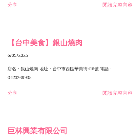
分享
閱讀完整內容
I301030 電子資訊供應服務業 I401010 一般廣告服務業 I501010
安裝工程業 F206020 日常用品零售業 F206040 水器材料零售業
產品設計業 IE01010 電信業務門號代辦業 IZ06010 理貨包裝業
F206060 祭祀用品零售業 F207030 清潔用品零售業 F211010 建
IZ09010 管理系統驗證業 IZ12010 人力派遣業 IZ13010 網路認
材零售業 F213010 電器零售業 F213030 電腦及事務性機器設備
證服務業 IZ15010 市場研究及民意調查業 IZ99990 其他工商服
零售業 F217010 消防安全設備零售業 F218010 資訊軟體零售業
【台中美食】銀山燒肉
務業 J399010 軟體出版業 J601010 藝文服務業 J602010 演藝活
H701010 住宅及大樓開發租售業 H701020 工業廠房開發租售業
動業 J701040 休閒活動場館業 J802010 運動訓練業 JA02010 電
H701050 投資興建公共建設業 H701060 新市鎮、新社區開發業
6/05/2025
器及電子產品修理業 JB01010 會議及展覽服務業 JD01010 工商
H701070 區段徵收及市地重劃代辦業 H701090 都市更新整建維
徵信服務業 JE01010 租賃業 E801010 室內裝潢業 E603010 電
護業 H702010 建築經理業 H703090 不動產買賣業 H703100 不
店名：銀山燒肉 地址：台中市西區華美街416號 電話：
纜安裝工程業 EZ05010 儀器、儀表安裝工程業 F102030 菸酒批
動產租賃業 I103060 管理顧問業 I199990 其他顧問服務業
0423269935
發業 F10...
I301010 資訊軟體服務業 I301020 資料處理服務業 I301030 電子
分享
閱讀完整內容
資訊供應服務業 IF01010 消防安全設備檢修業 JZ99050 仲介服
務業 JZ99990 未分類其他服務業 F201070 花卉零售業 F203010
食品什貨、飲料零售業 F204110 布疋、衣著、鞋、帽、傘、服飾
品零售業 F207200 化學原料零售業 F209060 文教、樂器、育樂
巨林興業有限公司
用品零售業 F215010 首飾及貴金屬零售業 F399040 無店面零售
業 F399990 其他綜合零售業 I301040 第三方支付服務業