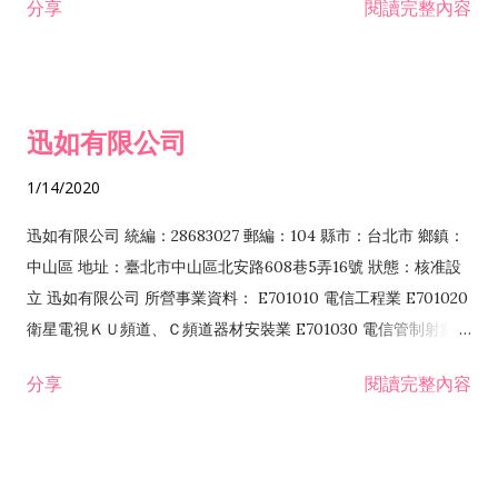
分享
閱讀完整內容
迅如有限公司
1/14/2020
迅如有限公司 統編：28683027 郵編：104 縣市：台北市 鄉鎮：
中山區 地址：臺北市中山區北安路608巷5弄16號 狀態：核准設
立 迅如有限公司 所營事業資料： E701010 電信工程業 E701020
衛星電視ＫＵ頻道、Ｃ頻道器材安裝業 E701030 電信管制射頻器
材裝設工程業 E801010 室內裝潢業 EZ05010 儀器、儀表安裝工
分享
閱讀完整內容
程業 I102010 投資顧問業 I301010 資訊軟體服務業 I301030 電
子資訊供應服務業 F113070 電信器材批發業 F118010 資訊軟體
批發業 F401010 國際貿易業 ZZ99999 除許可業務外，得經營法
令非禁止或限制之業務 F102030 菸酒批發業 F203020 菸酒零售