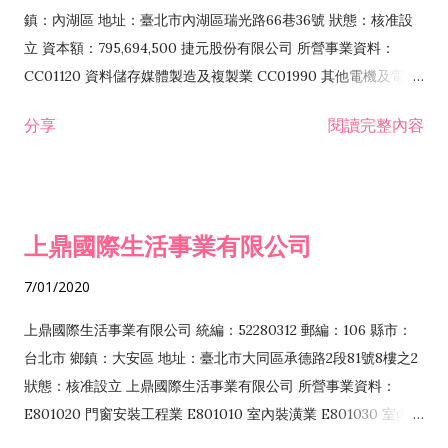
際貿易業 ZZ99999 除許可業務外，得經營法令非禁止或限制之
鎮：內湖區 地址：臺北市內湖區瑞光路66巷36號 狀態：核准設
業務
立 資本額：795,694,500 捷元股份有限公司 所營事業資料：
CC01120 資料儲存媒體製造及複製業 CC01990 其他電機及電子
機械器材製造業 CB01020 事務機器製造業 E601020 電器安裝業
分享
閱讀完整內容
CC01050 資料儲存及處理設備製造業 CC01060 有線通信機械器
材製造業 E605010 電腦設備安裝業 CC01070 無線通信機械器材
製造業 F113020 電器批發業 E701010 電信工程業 CC01080 電
子零組件製造業 CC01110 電腦及其週邊設備製造業 F113050 電
上鼎國際生活事業有限公司
腦及事務性機器設備批發業 F113070 電信器材批發業 F118010
資訊軟體批發業 F119010 電子材料批發業 F213010 電器零售業
7/01/2020
F213030 電腦及事務性機器設備零售業 F213060 電信器材零售
業 F218010 資訊軟體零售業 F219010 電子材料零售業 F399990
上鼎國際生活事業有限公司 統編：52280312 郵編：106 縣市：
其他綜合零售業 F399040 無店面零售業 F401010 國際貿易業
台北市 鄉鎮：大安區 地址：臺北市大同區承德路2段81號8樓之2
F601010 智慧財產權業 G801010 倉儲業 I102010 投資顧問業
狀態：核准設立 上鼎國際生活事業有限公司 所營事業資料：
I103060 管理顧問業 I199990 其他顧問服務業 I105010 藝術品
E801020 門窗安裝工程業 E801010 室內裝潢業 E801030 室內輕
諮詢顧問業 I301010 資訊軟體服務業 I301020 資料處理服務業
鋼架工程業 E801040 玻璃安裝工程業 E801070 廚具、衛浴設備