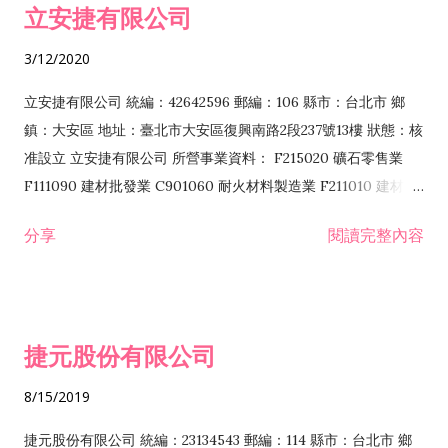
立安捷有限公司
業 F401171 酒類輸入業
3/12/2020
立安捷有限公司 統編：42642596 郵編：106 縣市：台北市 鄉
鎮：大安區 地址：臺北市大安區復興南路2段237號13樓 狀態：核
准設立 立安捷有限公司 所營事業資料： F215020 礦石零售業
F111090 建材批發業 C901060 耐火材料製造業 F211010 建材零
售業 C901070 石材製品製造業 F115020 礦石批發業 C901030
分享
閱讀完整內容
水泥製造業 C901050 水泥及混凝土製品製造業 C901040 預拌混
凝土製造業 E599010 配管工程業 E603110 冷作工程業 E603120
噴砂工程業 E801010 室內裝潢業 E901010 油漆工程業 E903010
防蝕、防銹工程業 EZ99990 其他工程業 F102170 食品什貨批發
捷元股份有限公司
業 F106020 日常用品批發業 F108031 醫療器材批發業 F108040
化粧品批發業 F203010 食品什貨、飲料零售業 F206020 日常用
8/15/2019
品零售業 F208031 醫療器材零售業 F208040 化粧品零售業
F399040 無店面零售業 F399990 其他綜合零售業 F401010 國
捷元股份有限公司 統編：23134543 郵編：114 縣市：台北市 鄉