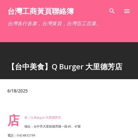
跳到主要內容
台灣工商黃頁聯絡簿
台灣各行各業，台灣黃頁，台灣百工百業。
【台中美食】Q Burger 大里德芳店
6/18/2025
店
名：Q Burger 大里德芳店
地址：台中市大里區德芳路一段45、47號
電話：0424832799