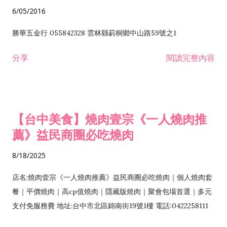
6/05/2016
勝華五金行 055842328 雲林縣莿桐鄉中山路59號之1
分享
閱讀完整內容
【台中美食】燒肉壹宗《一人燒肉推
薦》益民商圈必吃燒肉
8/18/2025
店名:燒肉壹宗《一人燒肉推薦》益民商圈必吃燒肉｜個人燒肉套
餐｜平價燒肉｜高cp值燒肉｜隱藏版燒肉｜聚會包場首選｜多元
支付免服務費 地址:台中市北區錦南街19號1樓 電話:0422258111