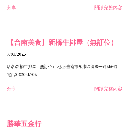
租售業 H701040 特定專業區開發業 H701060 新市鎮、新社區開
分享
閱讀完整內容
發業 H703090 不動產買賣業 H703100 不動產租賃業 I503010
景觀、室內設計業 ZZ99999 除許可業務外，得經營法令非禁止
或限制之業務
【台南美食】新橋牛排屋（無訂位）
7/03/2026
店名:新橋牛排屋（無訂位） 地址:臺南市永康區復國一路556號
電話:062025705
分享
閱讀完整內容
勝華五金行