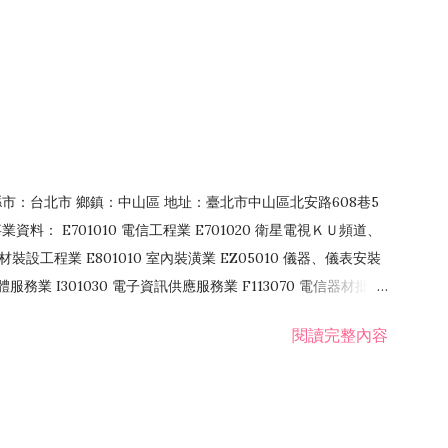
4 縣市：台北市 鄉鎮：中山區 地址：臺北市中山區北安路608巷5
資料： E701010 電信工程業 E701020 衛星電視ＫＵ頻道、
裝設工程業 E801010 室內裝潢業 EZ05010 儀器、儀表安裝
訊軟體服務業 I301030 電子資訊供應服務業 F113070 電信器材批發
 國際貿易業 ZZ99999 除許可業務外，得經營法令非禁止或限制之業
閱讀完整內容
業 F401171 酒類輸入業