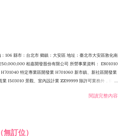
郵編：106 縣市：台北市 鄉鎮：大安區 地址：臺北市大安區敦化南
50,000,000 柏嘉開發股份有限公司 所營事業資料： E801010
H701040 特定專業區開發業 H701060 新市鎮、新社區開發業
租賃業 I503010 景觀、室內設計業 ZZ99999 除許可業務外，得經
閱讀完整內容
（無訂位）