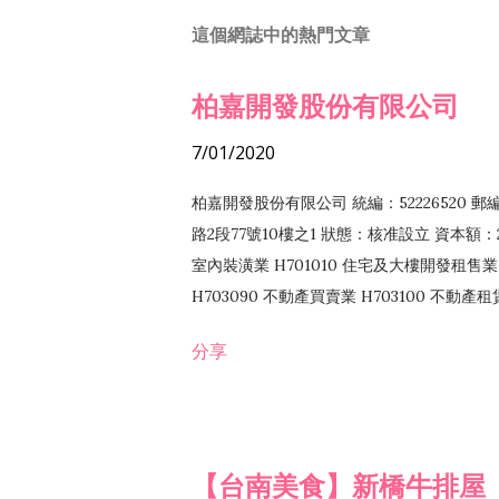
這個網誌中的熱門文章
柏嘉開發股份有限公司
7/01/2020
柏嘉開發股份有限公司 統編：52226520 
路2段77號10樓之1 狀態：核准設立 資本額：2
室內裝潢業 H701010 住宅及大樓開發租售業 
H703090 不動產買賣業 H703100 不動產
營法令非禁止或限制之業務
分享
【台南美食】新橋牛排屋