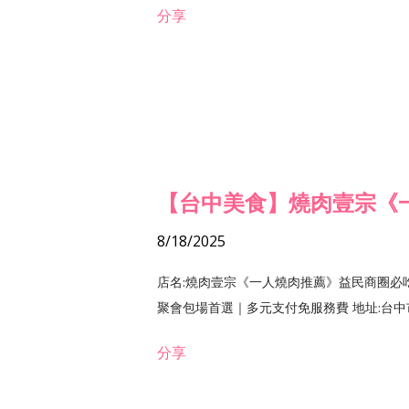
分享
【台中美食】燒肉壹宗《
8/18/2025
店名:燒肉壹宗《一人燒肉推薦》益民商圈必
聚會包場首選｜多元支付免服務費 地址:台中市北區
分享