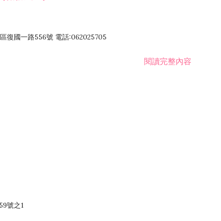
國一路556號 電話:062025705
閱讀完整內容
59號之1