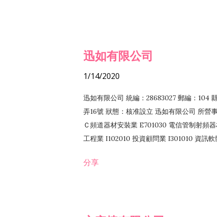
迅如有限公司
1/14/2020
迅如有限公司 統編：28683027 郵編：10
弄16號 狀態：核准設立 迅如有限公司 所營事業
Ｃ頻道器材安裝業 E701030 電信管制射頻器材
工程業 I102010 投資顧問業 I301010 資
業 F118010 資訊軟體批發業 F401010
分享
務 F102030 菸酒批發業 F203020 菸酒零售