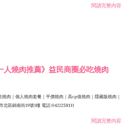
閱讀完整內容
一人燒肉推薦》益民商圈必吃燒肉
吃燒肉｜個人燒肉套餐｜平價燒肉｜高cp值燒肉｜隱藏版燒肉｜
錦南街19號1樓 電話:0422258111
閱讀完整內容