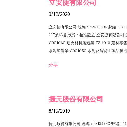
立安捷有限公司
3/12/2020
立安捷有限公司 統編：42642596 郵編：
237號13樓 狀態：核准設立 立安捷有限公司 所
C901060 耐火材料製造業 F211010 建材零售
水泥製造業 C901050 水泥及混凝土製品製造業 
冷作工程業 E603120 噴砂工程業 E801010
分享
EZ99990 其他工程業 F102170 食品什貨批
F108040 化粧品批發業 F203010 食品什
業 F208040 化粧品零售業 F399040 無店
ZZ99999 除許可業務外，得經營法令非禁
捷元股份有限公司
8/15/2019
捷元股份有限公司 統編：23134543 郵編