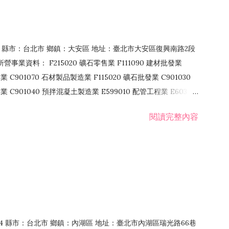
106 縣市：台北市 鄉鎮：大安區 地址：臺北市大安區復興南路2段
營事業資料： F215020 礦石零售業 F111090 建材批發業
業 C901070 石材製品製造業 F115020 礦石批發業 C901030
C901040 預拌混凝土製造業 E599010 配管工程業 E603110
 室內裝潢業 E901010 油漆工程業 E903010 防蝕、防銹工程業
閱讀完整內容
發業 F106020 日常用品批發業 F108031 醫療器材批發業
貨、飲料零售業 F206020 日常用品零售業 F208031 醫療器材零售
面零售業 F399990 其他綜合零售業 F401010 國際貿易業
止或限制之業務
：114 縣市：台北市 鄉鎮：內湖區 地址：臺北市內湖區瑞光路66巷