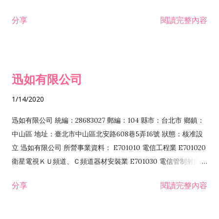
分享
閱讀完整內容
迅如有限公司
1/14/2020
迅如有限公司 統編：28683027 郵編：104 縣市：台北市 鄉鎮：
中山區 地址：臺北市中山區北安路608巷5弄16號 狀態：核准設
立 迅如有限公司 所營事業資料： E701010 電信工程業 E701020
衛星電視ＫＵ頻道、Ｃ頻道器材安裝業 E701030 電信管制射頻器
材裝設工程業 E801010 室內裝潢業 EZ05010 儀器、儀表安裝工
分享
閱讀完整內容
程業 I102010 投資顧問業 I301010 資訊軟體服務業 I301030 電
子資訊供應服務業 F113070 電信器材批發業 F118010 資訊軟體
批發業 F401010 國際貿易業 ZZ99999 除許可業務外，得經營法