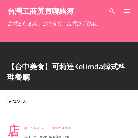
跳到主要內容
台灣工商黃頁聯絡簿
台灣各行各業，台灣黃頁，台灣百工百業。
【台中美食】可莉達Kelimda韓式料
理餐廳
6/20/2025
店
名：可莉達Kelimda韓式料理餐廳
地址：台中市西屯區玉寶路145號