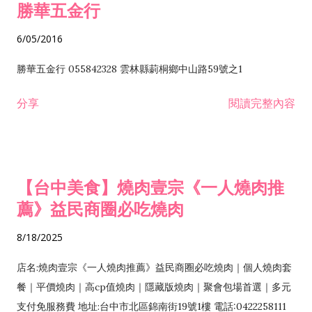
勝華五金行
6/05/2016
勝華五金行 055842328 雲林縣莿桐鄉中山路59號之1
分享
閱讀完整內容
【台中美食】燒肉壹宗《一人燒肉推
薦》益民商圈必吃燒肉
8/18/2025
店名:燒肉壹宗《一人燒肉推薦》益民商圈必吃燒肉｜個人燒肉套
餐｜平價燒肉｜高cp值燒肉｜隱藏版燒肉｜聚會包場首選｜多元
支付免服務費 地址:台中市北區錦南街19號1樓 電話:0422258111