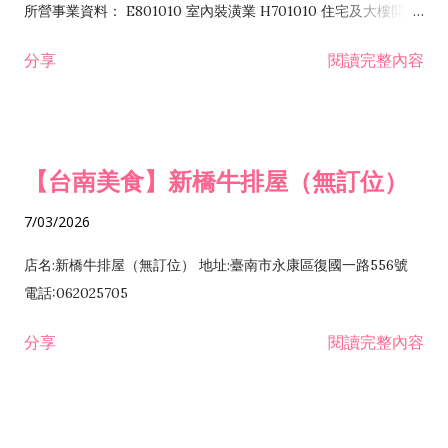
所營事業資料： E801010 室內裝潢業 H701010 住宅及大樓開發
租售業 H701040 特定專業區開發業 H701060 新市鎮、新社區開
分享
閱讀完整內容
發業 H703090 不動產買賣業 H703100 不動產租賃業 I503010
景觀、室內設計業 ZZ99999 除許可業務外，得經營法令非禁止
或限制之業務
【台南美食】新橋牛排屋（無訂位）
7/03/2026
店名:新橋牛排屋（無訂位） 地址:臺南市永康區復國一路556號
電話:062025705
分享
閱讀完整內容