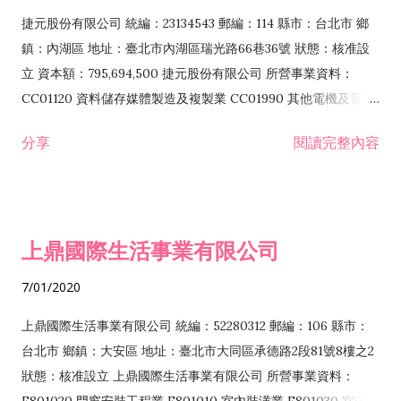
F399040 無店面零售業 F399990 其他綜合零售業 F401010 國
捷元股份有限公司 統編：23134543 郵編：114 縣市：台北市 鄉
際貿易業 ZZ99999 除許可業務外，得經營法令非禁止或限制之
鎮：內湖區 地址：臺北市內湖區瑞光路66巷36號 狀態：核准設
業務
立 資本額：795,694,500 捷元股份有限公司 所營事業資料：
CC01120 資料儲存媒體製造及複製業 CC01990 其他電機及電子
機械器材製造業 CB01020 事務機器製造業 E601020 電器安裝業
分享
閱讀完整內容
CC01050 資料儲存及處理設備製造業 CC01060 有線通信機械器
材製造業 E605010 電腦設備安裝業 CC01070 無線通信機械器材
製造業 F113020 電器批發業 E701010 電信工程業 CC01080 電
子零組件製造業 CC01110 電腦及其週邊設備製造業 F113050 電
上鼎國際生活事業有限公司
腦及事務性機器設備批發業 F113070 電信器材批發業 F118010
資訊軟體批發業 F119010 電子材料批發業 F213010 電器零售業
7/01/2020
F213030 電腦及事務性機器設備零售業 F213060 電信器材零售
業 F218010 資訊軟體零售業 F219010 電子材料零售業 F399990
上鼎國際生活事業有限公司 統編：52280312 郵編：106 縣市：
其他綜合零售業 F399040 無店面零售業 F401010 國際貿易業
台北市 鄉鎮：大安區 地址：臺北市大同區承德路2段81號8樓之2
F601010 智慧財產權業 G801010 倉儲業 I102010 投資顧問業
狀態：核准設立 上鼎國際生活事業有限公司 所營事業資料：
I103060 管理顧問業 I199990 其他顧問服務業 I105010 藝術品