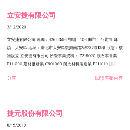
令非禁止或限制之業務 F102030 菸酒批發業 F203020 菸酒零售
立安捷有限公司
業 F401171 酒類輸入業
3/12/2020
立安捷有限公司 統編：42642596 郵編：106 縣市：台北市 鄉
鎮：大安區 地址：臺北市大安區復興南路2段237號13樓 狀態：核
准設立 立安捷有限公司 所營事業資料： F215020 礦石零售業
F111090 建材批發業 C901060 耐火材料製造業 F211010 建材零
售業 C901070 石材製品製造業 F115020 礦石批發業 C901030
分享
閱讀完整內容
水泥製造業 C901050 水泥及混凝土製品製造業 C901040 預拌混
凝土製造業 E599010 配管工程業 E603110 冷作工程業 E603120
噴砂工程業 E801010 室內裝潢業 E901010 油漆工程業 E903010
防蝕、防銹工程業 EZ99990 其他工程業 F102170 食品什貨批發
捷元股份有限公司
業 F106020 日常用品批發業 F108031 醫療器材批發業 F108040
化粧品批發業 F203010 食品什貨、飲料零售業 F206020 日常用
8/15/2019
品零售業 F208031 醫療器材零售業 F208040 化粧品零售業