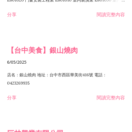
E801020 門窗安裝工程業 E801010 室內裝潢業 E801030 室內輕
諮詢顧問業 I301010 資訊軟體服務業 I301020 資料處理服務業
鋼架工程業 E801040 玻璃安裝工程業 E801070 廚具、衛浴設備
分享
閱讀完整內容
I301030 電子資訊供應服務業 I401010 一般廣告服務業 I501010
安裝工程業 F206020 日常用品零售業 F206040 水器材料零售業
產品設計業 IE01010 電信業務門號代辦業 IZ06010 理貨包裝業
F206060 祭祀用品零售業 F207030 清潔用品零售業 F211010 建
IZ09010 管理系統驗證業 IZ12010 人力派遣業 IZ13010 網路認
材零售業 F213010 電器零售業 F213030 電腦及事務性機器設備
證服務業 IZ15010 市場研究及民意調查業 IZ99990 其他工商服
零售業 F217010 消防安全設備零售業 F218010 資訊軟體零售業
【台中美食】銀山燒肉
務業 J399010 軟體出版業 J601010 藝文服務業 J602010 演藝活
H701010 住宅及大樓開發租售業 H701020 工業廠房開發租售業
動業 J701040 休閒活動場館業 J802010 運動訓練業 JA02010 電
H701050 投資興建公共建設業 H701060 新市鎮、新社區開發業
6/05/2025
器及電子產品修理業 JB01010 會議及展覽服務業 JD01010 工商
H701070 區段徵收及市地重劃代辦業 H701090 都市更新整建維
徵信服務業 JE01010 租賃業 E801010 室內裝潢業 E603010 電
護業 H702010 建築經理業 H703090 不動產買賣業 H703100 不
店名：銀山燒肉 地址：台中市西區華美街416號 電話：
纜安裝工程業 EZ05010 儀器、儀表安裝工程業 F102030 菸酒批
動產租賃業 I103060 管理顧問業 I199990 其他顧問服務業
0423269935
發業 F10...
I301010 資訊軟體服務業 I301020 資料處理服務業 I301030 電子
分享
閱讀完整內容
資訊供應服務業 IF01010 消防安全設備檢修業 JZ99050 仲介服
務業 JZ99990 未分類其他服務業 F201070 花卉零售業 F203010
食品什貨、飲料零售業 F204110 布疋、衣著、鞋、帽、傘、服飾
品零售業 F207200 化學原料零售業 F209060 文教、樂器、育樂