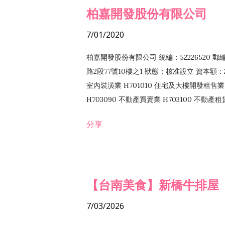
柏嘉開發股份有限公司
7/01/2020
柏嘉開發股份有限公司 統編：52226520 
路2段77號10樓之1 狀態：核准設立 資本額：2
室內裝潢業 H701010 住宅及大樓開發租售業 
H703090 不動產買賣業 H703100 不動產
營法令非禁止或限制之業務
分享
【台南美食】新橋牛排屋
7/03/2026