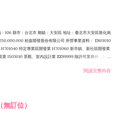
郵編：106 縣市：台北市 鄉鎮：大安區 地址：臺北市大安區敦化南
50,000,000 柏嘉開發股份有限公司 所營事業資料： E801010
H701040 特定專業區開發業 H701060 新市鎮、新社區開發業
租賃業 I503010 景觀、室內設計業 ZZ99999 除許可業務外，得經
閱讀完整內容
（無訂位）