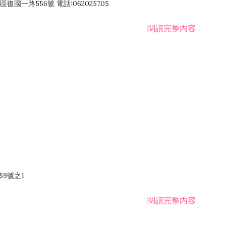
國一路556號 電話:062025705
閱讀完整內容
59號之1
閱讀完整內容