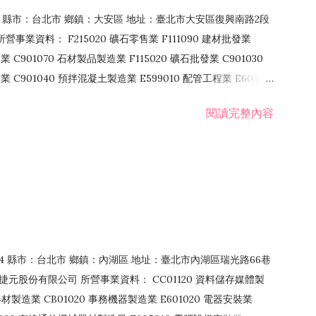
106 縣市：台北市 鄉鎮：大安區 地址：臺北市大安區復興南路2段
營事業資料： F215020 礦石零售業 F111090 建材批發業
業 C901070 石材製品製造業 F115020 礦石批發業 C901030
C901040 預拌混凝土製造業 E599010 配管工程業 E603110
 室內裝潢業 E901010 油漆工程業 E903010 防蝕、防銹工程業
閱讀完整內容
發業 F106020 日常用品批發業 F108031 醫療器材批發業
貨、飲料零售業 F206020 日常用品零售業 F208031 醫療器材零售
面零售業 F399990 其他綜合零售業 F401010 國際貿易業
止或限制之業務
：114 縣市：台北市 鄉鎮：內湖區 地址：臺北市內湖區瑞光路66巷
00 捷元股份有限公司 所營事業資料： CC01120 資料儲存媒體製
製造業 CB01020 事務機器製造業 E601020 電器安裝業