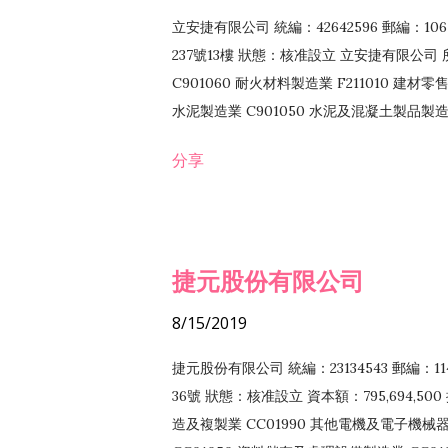
立安捷有限公司 統編：42642596 郵編：
237號13樓 狀態：核准設立 立安捷有限公司 所
C901060 耐火材料製造業 F211010 建材零售
水泥製造業 C901050 水泥及混凝土製品製造業 
冷作工程業 E603120 噴砂工程業 E801010
分享
EZ99990 其他工程業 F102170 食品什貨批
F108040 化粧品批發業 F203010 食品什
業 F208040 化粧品零售業 F399040 無店
ZZ99999 除許可業務外，得經營法令非禁
捷元股份有限公司
8/15/2019
捷元股份有限公司 統編：23134543 郵編
36號 狀態：核准設立 資本額：795,694,5
造及複製業 CC01990 其他電機及電子機械器材