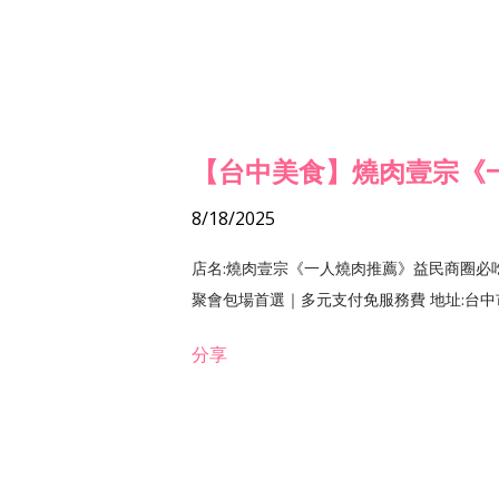
【台中美食】燒肉壹宗《
8/18/2025
店名:燒肉壹宗《一人燒肉推薦》益民商圈必
聚會包場首選｜多元支付免服務費 地址:台中市北區
分享