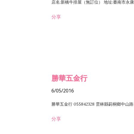
店名:新橋牛排屋（無訂位） 地址:臺南市永康區復
分享
勝華五金行
6/05/2016
勝華五金行 055842328 雲林縣莿桐鄉中山路
分享