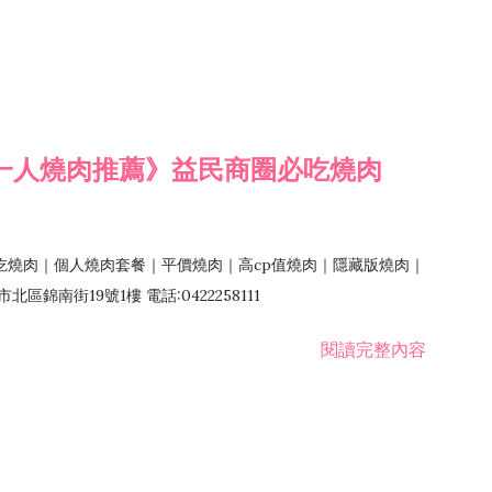
一人燒肉推薦》益民商圈必吃燒肉
吃燒肉｜個人燒肉套餐｜平價燒肉｜高cp值燒肉｜隱藏版燒肉｜
錦南街19號1樓 電話:0422258111
閱讀完整內容