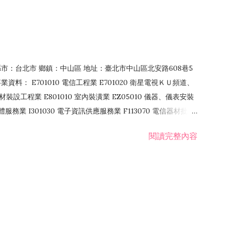
4 縣市：台北市 鄉鎮：中山區 地址：臺北市中山區北安路608巷5
資料： E701010 電信工程業 E701020 衛星電視ＫＵ頻道、
裝設工程業 E801010 室內裝潢業 EZ05010 儀器、儀表安裝
訊軟體服務業 I301030 電子資訊供應服務業 F113070 電信器材批發
 國際貿易業 ZZ99999 除許可業務外，得經營法令非禁止或限制之業
閱讀完整內容
業 F401171 酒類輸入業