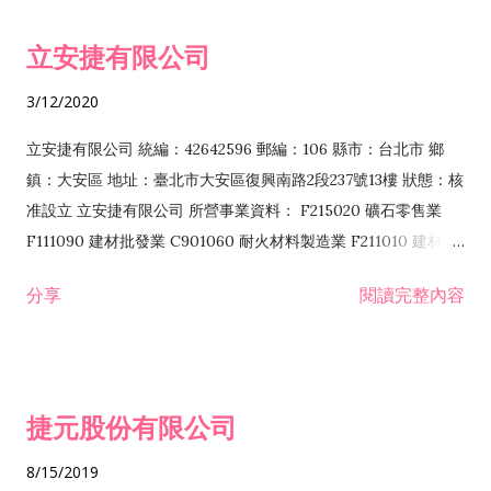
令非禁止或限制之業務 F102030 菸酒批發業 F203020 菸酒零售
立安捷有限公司
業 F401171 酒類輸入業
3/12/2020
立安捷有限公司 統編：42642596 郵編：106 縣市：台北市 鄉
鎮：大安區 地址：臺北市大安區復興南路2段237號13樓 狀態：核
准設立 立安捷有限公司 所營事業資料： F215020 礦石零售業
F111090 建材批發業 C901060 耐火材料製造業 F211010 建材零
售業 C901070 石材製品製造業 F115020 礦石批發業 C901030
分享
閱讀完整內容
水泥製造業 C901050 水泥及混凝土製品製造業 C901040 預拌混
凝土製造業 E599010 配管工程業 E603110 冷作工程業 E603120
噴砂工程業 E801010 室內裝潢業 E901010 油漆工程業 E903010
防蝕、防銹工程業 EZ99990 其他工程業 F102170 食品什貨批發
捷元股份有限公司
業 F106020 日常用品批發業 F108031 醫療器材批發業 F108040
化粧品批發業 F203010 食品什貨、飲料零售業 F206020 日常用
8/15/2019
品零售業 F208031 醫療器材零售業 F208040 化粧品零售業