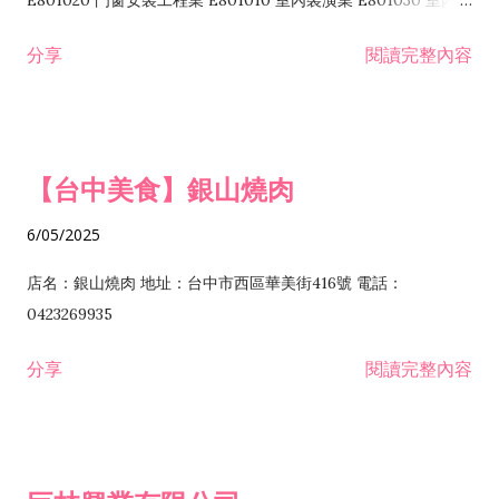
E801020 門窗安裝工程業 E801010 室內裝潢業 E801030 室內輕
諮詢顧問業 I301010 資訊軟體服務業 I301020 資料處理服務業
鋼架工程業 E801040 玻璃安裝工程業 E801070 廚具、衛浴設備
分享
閱讀完整內容
I301030 電子資訊供應服務業 I401010 一般廣告服務業 I501010
安裝工程業 F206020 日常用品零售業 F206040 水器材料零售業
產品設計業 IE01010 電信業務門號代辦業 IZ06010 理貨包裝業
F206060 祭祀用品零售業 F207030 清潔用品零售業 F211010 建
IZ09010 管理系統驗證業 IZ12010 人力派遣業 IZ13010 網路認
材零售業 F213010 電器零售業 F213030 電腦及事務性機器設備
證服務業 IZ15010 市場研究及民意調查業 IZ99990 其他工商服
零售業 F217010 消防安全設備零售業 F218010 資訊軟體零售業
【台中美食】銀山燒肉
務業 J399010 軟體出版業 J601010 藝文服務業 J602010 演藝活
H701010 住宅及大樓開發租售業 H701020 工業廠房開發租售業
動業 J701040 休閒活動場館業 J802010 運動訓練業 JA02010 電
H701050 投資興建公共建設業 H701060 新市鎮、新社區開發業
6/05/2025
器及電子產品修理業 JB01010 會議及展覽服務業 JD01010 工商
H701070 區段徵收及市地重劃代辦業 H701090 都市更新整建維
徵信服務業 JE01010 租賃業 E801010 室內裝潢業 E603010 電
護業 H702010 建築經理業 H703090 不動產買賣業 H703100 不
店名：銀山燒肉 地址：台中市西區華美街416號 電話：
纜安裝工程業 EZ05010 儀器、儀表安裝工程業 F102030 菸酒批
動產租賃業 I103060 管理顧問業 I199990 其他顧問服務業
0423269935
發業 F10...
I301010 資訊軟體服務業 I301020 資料處理服務業 I301030 電子
分享
閱讀完整內容
資訊供應服務業 IF01010 消防安全設備檢修業 JZ99050 仲介服
務業 JZ99990 未分類其他服務業 F201070 花卉零售業 F203010
食品什貨、飲料零售業 F204110 布疋、衣著、鞋、帽、傘、服飾
品零售業 F207200 化學原料零售業 F209060 文教、樂器、育樂