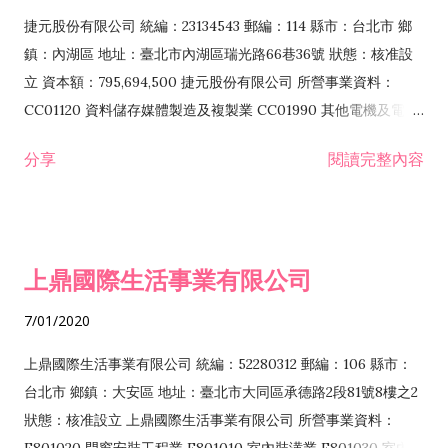
F399040 無店面零售業 F399990 其他綜合零售業 F401010 國
捷元股份有限公司 統編：23134543 郵編：114 縣市：台北市 鄉
際貿易業 ZZ99999 除許可業務外，得經營法令非禁止或限制之
鎮：內湖區 地址：臺北市內湖區瑞光路66巷36號 狀態：核准設
業務
立 資本額：795,694,500 捷元股份有限公司 所營事業資料：
CC01120 資料儲存媒體製造及複製業 CC01990 其他電機及電子
機械器材製造業 CB01020 事務機器製造業 E601020 電器安裝業
分享
閱讀完整內容
CC01050 資料儲存及處理設備製造業 CC01060 有線通信機械器
材製造業 E605010 電腦設備安裝業 CC01070 無線通信機械器材
製造業 F113020 電器批發業 E701010 電信工程業 CC01080 電
子零組件製造業 CC01110 電腦及其週邊設備製造業 F113050 電
上鼎國際生活事業有限公司
腦及事務性機器設備批發業 F113070 電信器材批發業 F118010
資訊軟體批發業 F119010 電子材料批發業 F213010 電器零售業
7/01/2020
F213030 電腦及事務性機器設備零售業 F213060 電信器材零售
業 F218010 資訊軟體零售業 F219010 電子材料零售業 F399990
上鼎國際生活事業有限公司 統編：52280312 郵編：106 縣市：
其他綜合零售業 F399040 無店面零售業 F401010 國際貿易業
台北市 鄉鎮：大安區 地址：臺北市大同區承德路2段81號8樓之2
F601010 智慧財產權業 G801010 倉儲業 I102010 投資顧問業
狀態：核准設立 上鼎國際生活事業有限公司 所營事業資料：
I103060 管理顧問業 I199990 其他顧問服務業 I105010 藝術品