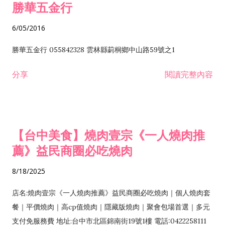
勝華五金行
6/05/2016
勝華五金行 055842328 雲林縣莿桐鄉中山路59號之1
分享
閱讀完整內容
【台中美食】燒肉壹宗《一人燒肉推
薦》益民商圈必吃燒肉
8/18/2025
店名:燒肉壹宗《一人燒肉推薦》益民商圈必吃燒肉｜個人燒肉套
餐｜平價燒肉｜高cp值燒肉｜隱藏版燒肉｜聚會包場首選｜多元
支付免服務費 地址:台中市北區錦南街19號1樓 電話:0422258111