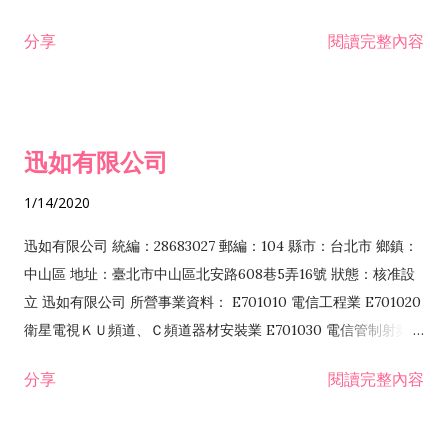
分享
閱讀完整內容
迅如有限公司
1/14/2020
迅如有限公司 統編：28683027 郵編：104 縣市：台北市 鄉鎮：
中山區 地址：臺北市中山區北安路608巷5弄16號 狀態：核准設
立 迅如有限公司 所營事業資料： E701010 電信工程業 E701020
衛星電視ＫＵ頻道、Ｃ頻道器材安裝業 E701030 電信管制射頻器
材裝設工程業 E801010 室內裝潢業 EZ05010 儀器、儀表安裝工
分享
閱讀完整內容
程業 I102010 投資顧問業 I301010 資訊軟體服務業 I301030 電
子資訊供應服務業 F113070 電信器材批發業 F118010 資訊軟體
批發業 F401010 國際貿易業 ZZ99999 除許可業務外，得經營法