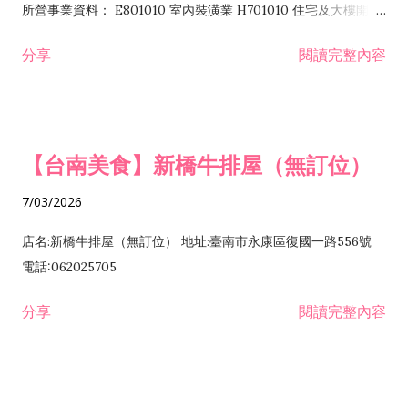
所營事業資料： E801010 室內裝潢業 H701010 住宅及大樓開發
租售業 H701040 特定專業區開發業 H701060 新市鎮、新社區開
分享
閱讀完整內容
發業 H703090 不動產買賣業 H703100 不動產租賃業 I503010
景觀、室內設計業 ZZ99999 除許可業務外，得經營法令非禁止
或限制之業務
【台南美食】新橋牛排屋（無訂位）
7/03/2026
店名:新橋牛排屋（無訂位） 地址:臺南市永康區復國一路556號
電話:062025705
分享
閱讀完整內容