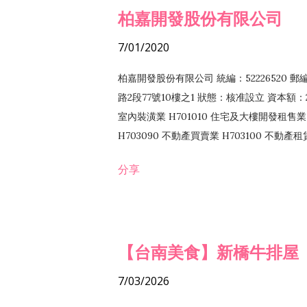
柏嘉開發股份有限公司
7/01/2020
柏嘉開發股份有限公司 統編：52226520 
路2段77號10樓之1 狀態：核准設立 資本額：2
室內裝潢業 H701010 住宅及大樓開發租售業 
H703090 不動產買賣業 H703100 不動產
營法令非禁止或限制之業務
分享
【台南美食】新橋牛排屋
7/03/2026