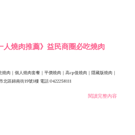
一人燒肉推薦》益民商圈必吃燒肉
吃燒肉｜個人燒肉套餐｜平價燒肉｜高cp值燒肉｜隱藏版燒肉｜
錦南街19號1樓 電話:0422258111
閱讀完整內容