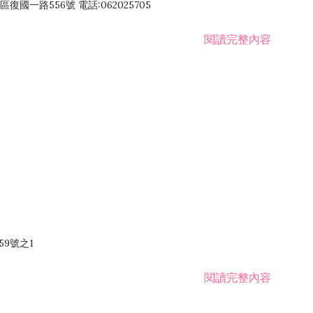
國一路556號 電話:062025705
閱讀完整內容
59號之1
閱讀完整內容