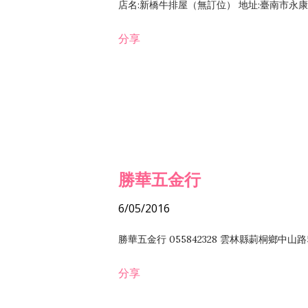
店名:新橋牛排屋（無訂位） 地址:臺南市永康區復
分享
勝華五金行
6/05/2016
勝華五金行 055842328 雲林縣莿桐鄉中山路
分享