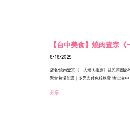
【台中美食】燒肉壹宗《
8/18/2025
店名:燒肉壹宗《一人燒肉推薦》益民商圈必
聚會包場首選｜多元支付免服務費 地址:台中市北區
分享