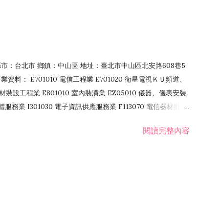
4 縣市：台北市 鄉鎮：中山區 地址：臺北市中山區北安路608巷5
資料： E701010 電信工程業 E701020 衛星電視ＫＵ頻道、
裝設工程業 E801010 室內裝潢業 EZ05010 儀器、儀表安裝
訊軟體服務業 I301030 電子資訊供應服務業 F113070 電信器材批發
 國際貿易業 ZZ99999 除許可業務外，得經營法令非禁止或限制之業
閱讀完整內容
業 F401171 酒類輸入業