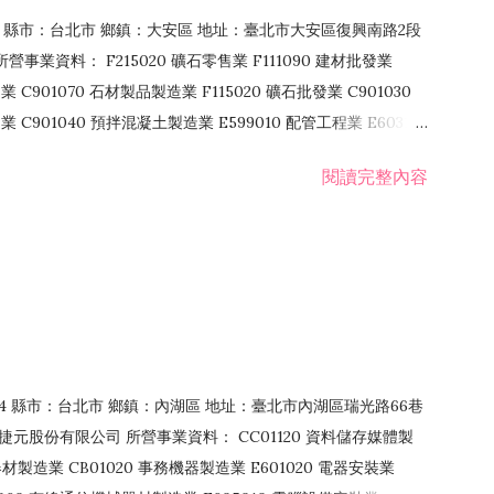
106 縣市：台北市 鄉鎮：大安區 地址：臺北市大安區復興南路2段
營事業資料： F215020 礦石零售業 F111090 建材批發業
業 C901070 石材製品製造業 F115020 礦石批發業 C901030
C901040 預拌混凝土製造業 E599010 配管工程業 E603110
 室內裝潢業 E901010 油漆工程業 E903010 防蝕、防銹工程業
閱讀完整內容
發業 F106020 日常用品批發業 F108031 醫療器材批發業
貨、飲料零售業 F206020 日常用品零售業 F208031 醫療器材零售
面零售業 F399990 其他綜合零售業 F401010 國際貿易業
止或限制之業務
：114 縣市：台北市 鄉鎮：內湖區 地址：臺北市內湖區瑞光路66巷
00 捷元股份有限公司 所營事業資料： CC01120 資料儲存媒體製
製造業 CB01020 事務機器製造業 E601020 電器安裝業