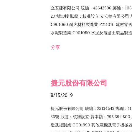
立安捷有限公司 統編：42642596 郵編：
237號13樓 狀態：核准設立 立安捷有限公司 所
C901060 耐火材料製造業 F211010 建材零售
水泥製造業 C901050 水泥及混凝土製品製造業 
冷作工程業 E603120 噴砂工程業 E801010
分享
EZ99990 其他工程業 F102170 食品什貨批
F108040 化粧品批發業 F203010 食品什
業 F208040 化粧品零售業 F399040 無店
ZZ99999 除許可業務外，得經營法令非禁
捷元股份有限公司
8/15/2019
捷元股份有限公司 統編：23134543 郵編
36號 狀態：核准設立 資本額：795,694,5
造及複製業 CC01990 其他電機及電子機械器材