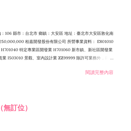
郵編：106 縣市：台北市 鄉鎮：大安區 地址：臺北市大安區敦化南
50,000,000 柏嘉開發股份有限公司 所營事業資料： E801010
H701040 特定專業區開發業 H701060 新市鎮、新社區開發業
租賃業 I503010 景觀、室內設計業 ZZ99999 除許可業務外，得經
閱讀完整內容
（無訂位）