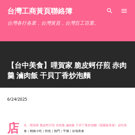
跳到主要內容
台灣工商黃頁聯絡簿
台灣各行各業，台灣黃頁，台灣百工百業。
【台中美食】哩賀家 脆皮蚵仔煎 赤肉
羹 滷肉飯 干貝丁香炒泡麵
6/24/2025
店
名：哩賀家 脆皮蚵仔煎 赤肉羹 滷肉飯 干貝丁香炒泡麵《隱藏版美食》必吃美
食｜精緻小吃｜特色｜熱門｜平價｜在地美食