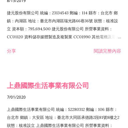
8/15/2019
品零售業 F208031 醫療器材零售業 F208040 化粧品零售業
F399040 無店面零售業 F399990 其他綜合零售業 F401010 國
捷元股份有限公司 統編：23134543 郵編：114 縣市：台北市 鄉
際貿易業 ZZ99999 除許可業務外，得經營法令非禁止或限制之
鎮：內湖區 地址：臺北市內湖區瑞光路66巷36號 狀態：核准設
業務
立 資本額：795,694,500 捷元股份有限公司 所營事業資料：
CC01120 資料儲存媒體製造及複製業 CC01990 其他電機及電子
機械器材製造業 CB01020 事務機器製造業 E601020 電器安裝業
分享
閱讀完整內容
CC01050 資料儲存及處理設備製造業 CC01060 有線通信機械器
材製造業 E605010 電腦設備安裝業 CC01070 無線通信機械器材
製造業 F113020 電器批發業 E701010 電信工程業 CC01080 電
子零組件製造業 CC01110 電腦及其週邊設備製造業 F113050 電
上鼎國際生活事業有限公司
腦及事務性機器設備批發業 F113070 電信器材批發業 F118010
資訊軟體批發業 F119010 電子材料批發業 F213010 電器零售業
7/01/2020
F213030 電腦及事務性機器設備零售業 F213060 電信器材零售
業 F218010 資訊軟體零售業 F219010 電子材料零售業 F399990
上鼎國際生活事業有限公司 統編：52280312 郵編：106 縣市：
其他綜合零售業 F399040 無店面零售業 F401010 國際貿易業
台北市 鄉鎮：大安區 地址：臺北市大同區承德路2段81號8樓之2
F601010 智慧財產權業 G801010 倉儲業 I102010 投資顧問業
狀態：核准設立 上鼎國際生活事業有限公司 所營事業資料：