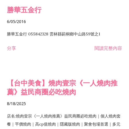
勝華五金行
6/05/2016
勝華五金行 055842328 雲林縣莿桐鄉中山路59號之1
分享
閱讀完整內容
【台中美食】燒肉壹宗《一人燒肉推
薦》益民商圈必吃燒肉
8/18/2025
店名:燒肉壹宗《一人燒肉推薦》益民商圈必吃燒肉｜個人燒肉套
餐｜平價燒肉｜高cp值燒肉｜隱藏版燒肉｜聚會包場首選｜多元