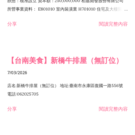
狀態：核准設立 資本額：250,000,000 柏嘉開發股份有限公司
所營事業資料： E801010 室內裝潢業 H701010 住宅及大樓開發
租售業 H701040 特定專業區開發業 H701060 新市鎮、新社區開
分享
閱讀完整內容
發業 H703090 不動產買賣業 H703100 不動產租賃業 I503010
景觀、室內設計業 ZZ99999 除許可業務外，得經營法令非禁止
或限制之業務
【台南美食】新橋牛排屋（無訂位）
7/03/2026
店名:新橋牛排屋（無訂位） 地址:臺南市永康區復國一路556號
電話:062025705
分享
閱讀完整內容