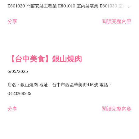
I103060 管理顧問業 I199990 其他顧問服務業 I105010 藝術品
E801020 門窗安裝工程業 E801010 室內裝潢業 E801030 室內輕
諮詢顧問業 I301010 資訊軟體服務業 I301020 資料處理服務業
鋼架工程業 E801040 玻璃安裝工程業 E801070 廚具、衛浴設備
分享
閱讀完整內容
I301030 電子資訊供應服務業 I401010 一般廣告服務業 I501010
安裝工程業 F206020 日常用品零售業 F206040 水器材料零售業
產品設計業 IE01010 電信業務門號代辦業 IZ06010 理貨包裝業
F206060 祭祀用品零售業 F207030 清潔用品零售業 F211010 建
IZ09010 管理系統驗證業 IZ12010 人力派遣業 IZ13010 網路認
材零售業 F213010 電器零售業 F213030 電腦及事務性機器設備
證服務業 IZ15010 市場研究及民意調查業 IZ99990 其他工商服
零售業 F217010 消防安全設備零售業 F218010 資訊軟體零售業
【台中美食】銀山燒肉
務業 J399010 軟體出版業 J601010 藝文服務業 J602010 演藝活
H701010 住宅及大樓開發租售業 H701020 工業廠房開發租售業
動業 J701040 休閒活動場館業 J802010 運動訓練業 JA02010 電
H701050 投資興建公共建設業 H701060 新市鎮、新社區開發業
6/05/2025
器及電子產品修理業 JB01010 會議及展覽服務業 JD01010 工商
H701070 區段徵收及市地重劃代辦業 H701090 都市更新整建維
徵信服務業 JE01010 租賃業 E801010 室內裝潢業 E603010 電
護業 H702010 建築經理業 H703090 不動產買賣業 H703100 不
店名：銀山燒肉 地址：台中市西區華美街416號 電話：
纜安裝工程業 EZ05010 儀器、儀表安裝工程業 F102030 菸酒批
動產租賃業 I103060 管理顧問業 I199990 其他顧問服務業
0423269935
發業 F10...
I301010 資訊軟體服務業 I301020 資料處理服務業 I301030 電子
分享
閱讀完整內容
資訊供應服務業 IF01010 消防安全設備檢修業 JZ99050 仲介服
務業 JZ99990 未分類其他服務業 F201070 花卉零售業 F203010
食品什貨、飲料零售業 F204110 布疋、衣著、鞋、帽、傘、服飾
品零售業 F207200 化學原料零售業 F209060 文教、樂器、育樂