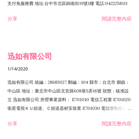
支付免服務費 地址:台中市北區錦南街19號1樓 電話:0422258111
分享
閱讀完整內容
迅如有限公司
1/14/2020
迅如有限公司 統編：28683027 郵編：104 縣市：台北市 鄉鎮：
中山區 地址：臺北市中山區北安路608巷5弄16號 狀態：核准設
立 迅如有限公司 所營事業資料： E701010 電信工程業 E701020
衛星電視ＫＵ頻道、Ｃ頻道器材安裝業 E701030 電信管制射頻器
材裝設工程業 E801010 室內裝潢業 EZ05010 儀器、儀表安裝工
分享
閱讀完整內容
程業 I102010 投資顧問業 I301010 資訊軟體服務業 I301030 電
子資訊供應服務業 F113070 電信器材批發業 F118010 資訊軟體