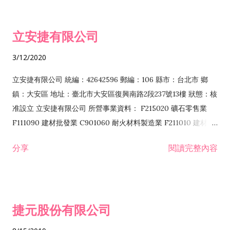
批發業 F401010 國際貿易業 ZZ99999 除許可業務外，得經營法
令非禁止或限制之業務 F102030 菸酒批發業 F203020 菸酒零售
立安捷有限公司
業 F401171 酒類輸入業
3/12/2020
立安捷有限公司 統編：42642596 郵編：106 縣市：台北市 鄉
鎮：大安區 地址：臺北市大安區復興南路2段237號13樓 狀態：核
准設立 立安捷有限公司 所營事業資料： F215020 礦石零售業
F111090 建材批發業 C901060 耐火材料製造業 F211010 建材零
售業 C901070 石材製品製造業 F115020 礦石批發業 C901030
分享
閱讀完整內容
水泥製造業 C901050 水泥及混凝土製品製造業 C901040 預拌混
凝土製造業 E599010 配管工程業 E603110 冷作工程業 E603120
噴砂工程業 E801010 室內裝潢業 E901010 油漆工程業 E903010
防蝕、防銹工程業 EZ99990 其他工程業 F102170 食品什貨批發
捷元股份有限公司
業 F106020 日常用品批發業 F108031 醫療器材批發業 F108040
化粧品批發業 F203010 食品什貨、飲料零售業 F206020 日常用