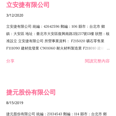
立安捷有限公司
業 F401171 酒類輸入業
3/12/2020
立安捷有限公司 統編：42642596 郵編：106 縣市：台北市 鄉
鎮：大安區 地址：臺北市大安區復興南路2段237號13樓 狀態：核
准設立 立安捷有限公司 所營事業資料： F215020 礦石零售業
F111090 建材批發業 C901060 耐火材料製造業 F211010 建材零
售業 C901070 石材製品製造業 F115020 礦石批發業 C901030
分享
閱讀完整內容
水泥製造業 C901050 水泥及混凝土製品製造業 C901040 預拌混
凝土製造業 E599010 配管工程業 E603110 冷作工程業 E603120
噴砂工程業 E801010 室內裝潢業 E901010 油漆工程業 E903010
防蝕、防銹工程業 EZ99990 其他工程業 F102170 食品什貨批發
捷元股份有限公司
業 F106020 日常用品批發業 F108031 醫療器材批發業 F108040
化粧品批發業 F203010 食品什貨、飲料零售業 F206020 日常用
8/15/2019
品零售業 F208031 醫療器材零售業 F208040 化粧品零售業
F399040 無店面零售業 F399990 其他綜合零售業 F401010 國
捷元股份有限公司 統編：23134543 郵編：114 縣市：台北市 鄉