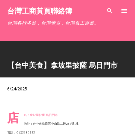
跳到主要內容
台灣工商黃頁聯絡簿
台灣各行各業，台灣黃頁，台灣百工百業。
【台中美食】拿坡里披薩 烏日門市
6/24/2025
店
名：拿坡里披薩 烏日門市
地址：台中市烏日區中山路二段283號1樓
電話：0423386233