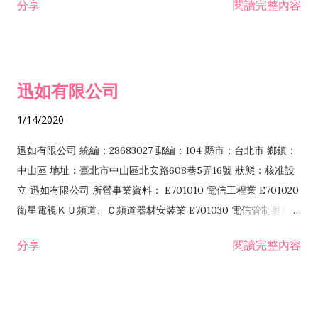
分享
閱讀完整內容
迅如有限公司
1/14/2020
迅如有限公司 統編：28683027 郵編：104 縣市：台北市 鄉鎮：
中山區 地址：臺北市中山區北安路608巷5弄16號 狀態：核准設
立 迅如有限公司 所營事業資料： E701010 電信工程業 E701020
衛星電視ＫＵ頻道、Ｃ頻道器材安裝業 E701030 電信管制射頻器
材裝設工程業 E801010 室內裝潢業 EZ05010 儀器、儀表安裝工
分享
閱讀完整內容
程業 I102010 投資顧問業 I301010 資訊軟體服務業 I301030 電
子資訊供應服務業 F113070 電信器材批發業 F118010 資訊軟體
批發業 F401010 國際貿易業 ZZ99999 除許可業務外，得經營法
令非禁止或限制之業務 F102030 菸酒批發業 F203020 菸酒零售