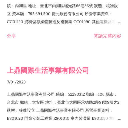
際貿易業 ZZ99999 除許可業務外，得經營法令非禁止或限制之
鎮：內湖區 地址：臺北市內湖區瑞光路66巷36號 狀態：核准設
業務
立 資本額：795,694,500 捷元股份有限公司 所營事業資料：
CC01120 資料儲存媒體製造及複製業 CC01990 其他電機及電子
機械器材製造業 CB01020 事務機器製造業 E601020 電器安裝業
分享
閱讀完整內容
CC01050 資料儲存及處理設備製造業 CC01060 有線通信機械器
材製造業 E605010 電腦設備安裝業 CC01070 無線通信機械器材
製造業 F113020 電器批發業 E701010 電信工程業 CC01080 電
子零組件製造業 CC01110 電腦及其週邊設備製造業 F113050 電
上鼎國際生活事業有限公司
腦及事務性機器設備批發業 F113070 電信器材批發業 F118010
資訊軟體批發業 F119010 電子材料批發業 F213010 電器零售業
7/01/2020
F213030 電腦及事務性機器設備零售業 F213060 電信器材零售
業 F218010 資訊軟體零售業 F219010 電子材料零售業 F399990
上鼎國際生活事業有限公司 統編：52280312 郵編：106 縣市：
其他綜合零售業 F399040 無店面零售業 F401010 國際貿易業
台北市 鄉鎮：大安區 地址：臺北市大同區承德路2段81號8樓之2
F601010 智慧財產權業 G801010 倉儲業 I102010 投資顧問業
狀態：核准設立 上鼎國際生活事業有限公司 所營事業資料：
I103060 管理顧問業 I199990 其他顧問服務業 I105010 藝術品
E801020 門窗安裝工程業 E801010 室內裝潢業 E801030 室內輕
諮詢顧問業 I301010 資訊軟體服務業 I301020 資料處理服務業
鋼架工程業 E801040 玻璃安裝工程業 E801070 廚具、衛浴設備