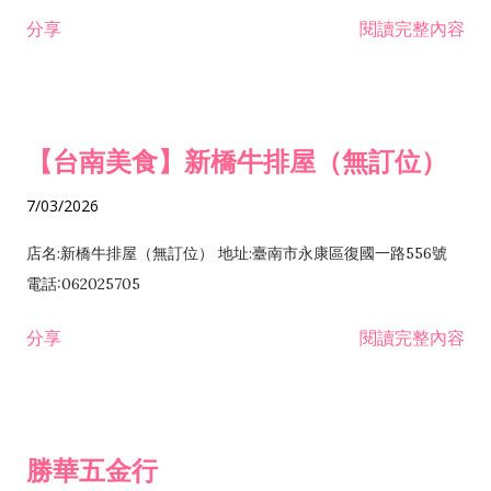
租售業 H701040 特定專業區開發業 H701060 新市鎮、新社區開
分享
閱讀完整內容
發業 H703090 不動產買賣業 H703100 不動產租賃業 I503010
景觀、室內設計業 ZZ99999 除許可業務外，得經營法令非禁止
或限制之業務
【台南美食】新橋牛排屋（無訂位）
7/03/2026
店名:新橋牛排屋（無訂位） 地址:臺南市永康區復國一路556號
電話:062025705
分享
閱讀完整內容
勝華五金行