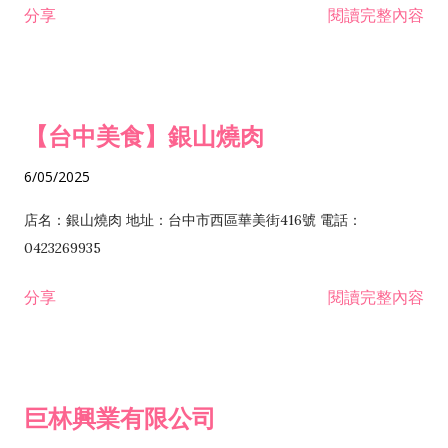
分享
閱讀完整內容
I301030 電子資訊供應服務業 I401010 一般廣告服務業 I501010
安裝工程業 F206020 日常用品零售業 F206040 水器材料零售業
產品設計業 IE01010 電信業務門號代辦業 IZ06010 理貨包裝業
F206060 祭祀用品零售業 F207030 清潔用品零售業 F211010 建
IZ09010 管理系統驗證業 IZ12010 人力派遣業 IZ13010 網路認
材零售業 F213010 電器零售業 F213030 電腦及事務性機器設備
證服務業 IZ15010 市場研究及民意調查業 IZ99990 其他工商服
零售業 F217010 消防安全設備零售業 F218010 資訊軟體零售業
【台中美食】銀山燒肉
務業 J399010 軟體出版業 J601010 藝文服務業 J602010 演藝活
H701010 住宅及大樓開發租售業 H701020 工業廠房開發租售業
動業 J701040 休閒活動場館業 J802010 運動訓練業 JA02010 電
H701050 投資興建公共建設業 H701060 新市鎮、新社區開發業
6/05/2025
器及電子產品修理業 JB01010 會議及展覽服務業 JD01010 工商
H701070 區段徵收及市地重劃代辦業 H701090 都市更新整建維
徵信服務業 JE01010 租賃業 E801010 室內裝潢業 E603010 電
護業 H702010 建築經理業 H703090 不動產買賣業 H703100 不
店名：銀山燒肉 地址：台中市西區華美街416號 電話：
纜安裝工程業 EZ05010 儀器、儀表安裝工程業 F102030 菸酒批
動產租賃業 I103060 管理顧問業 I199990 其他顧問服務業
0423269935
發業 F10...
I301010 資訊軟體服務業 I301020 資料處理服務業 I301030 電子
分享
閱讀完整內容
資訊供應服務業 IF01010 消防安全設備檢修業 JZ99050 仲介服
務業 JZ99990 未分類其他服務業 F201070 花卉零售業 F203010
食品什貨、飲料零售業 F204110 布疋、衣著、鞋、帽、傘、服飾
品零售業 F207200 化學原料零售業 F209060 文教、樂器、育樂
巨林興業有限公司
用品零售業 F215010 首飾及貴金屬零售業 F399040 無店面零售
業 F399990 其他綜合零售業 I301040 第三方支付服務業