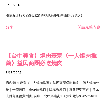
6/05/2016
勝華五金行 055842328 雲林縣莿桐鄉中山路59號之1
分享
閱讀完整內容
【台中美食】燒肉壹宗《一人燒肉推
薦》益民商圈必吃燒肉
8/18/2025
店名:燒肉壹宗《一人燒肉推薦》益民商圈必吃燒肉｜個人燒肉套
餐｜平價燒肉｜高cp值燒肉｜隱藏版燒肉｜聚會包場首選｜多元
支付免服務費 地址:台中市北區錦南街19號1樓 電話:0422258111