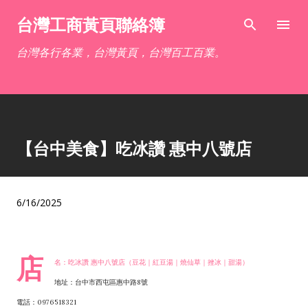
跳到主要內容
台灣工商黃頁聯絡簿
台灣各行各業，台灣黃頁，台灣百工百業。
【台中美食】吃冰讚 惠中八號店
6/16/2025
店
名：吃冰讚 惠中八號店（豆花｜紅豆湯｜燒仙草｜挫冰｜甜湯）
地址：台中市西屯區惠中路8號
電話：0976518321