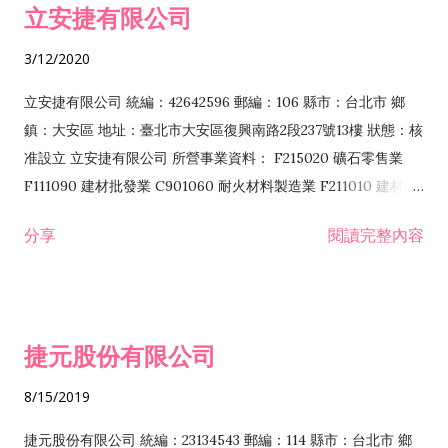
立安捷有限公司
業 F401171 酒類輸入業
3/12/2020
立安捷有限公司 統編：42642596 郵編：106 縣市：台北市 鄉
鎮：大安區 地址：臺北市大安區復興南路2段237號13樓 狀態：核
准設立 立安捷有限公司 所營事業資料： F215020 礦石零售業
F111090 建材批發業 C901060 耐火材料製造業 F211010 建材零
售業 C901070 石材製品製造業 F115020 礦石批發業 C901030
分享
閱讀完整內容
水泥製造業 C901050 水泥及混凝土製品製造業 C901040 預拌混
凝土製造業 E599010 配管工程業 E603110 冷作工程業 E603120
噴砂工程業 E801010 室內裝潢業 E901010 油漆工程業 E903010
防蝕、防銹工程業 EZ99990 其他工程業 F102170 食品什貨批發
捷元股份有限公司
業 F106020 日常用品批發業 F108031 醫療器材批發業 F108040
化粧品批發業 F203010 食品什貨、飲料零售業 F206020 日常用
8/15/2019
品零售業 F208031 醫療器材零售業 F208040 化粧品零售業
F399040 無店面零售業 F399990 其他綜合零售業 F401010 國
捷元股份有限公司 統編：23134543 郵編：114 縣市：台北市 鄉