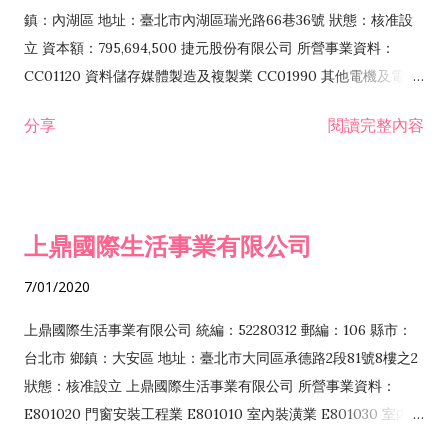
際貿易業 ZZ99999 除許可業務外，得經營法令非禁止或限制之
鎮：內湖區 地址：臺北市內湖區瑞光路66巷36號 狀態：核准設
業務
立 資本額：795,694,500 捷元股份有限公司 所營事業資料：
CC01120 資料儲存媒體製造及複製業 CC01990 其他電機及電子
機械器材製造業 CB01020 事務機器製造業 E601020 電器安裝業
分享
閱讀完整內容
CC01050 資料儲存及處理設備製造業 CC01060 有線通信機械器
材製造業 E605010 電腦設備安裝業 CC01070 無線通信機械器材
製造業 F113020 電器批發業 E701010 電信工程業 CC01080 電
子零組件製造業 CC01110 電腦及其週邊設備製造業 F113050 電
上鼎國際生活事業有限公司
腦及事務性機器設備批發業 F113070 電信器材批發業 F118010
資訊軟體批發業 F119010 電子材料批發業 F213010 電器零售業
7/01/2020
F213030 電腦及事務性機器設備零售業 F213060 電信器材零售
業 F218010 資訊軟體零售業 F219010 電子材料零售業 F399990
上鼎國際生活事業有限公司 統編：52280312 郵編：106 縣市：
其他綜合零售業 F399040 無店面零售業 F401010 國際貿易業
台北市 鄉鎮：大安區 地址：臺北市大同區承德路2段81號8樓之2
F601010 智慧財產權業 G801010 倉儲業 I102010 投資顧問業
狀態：核准設立 上鼎國際生活事業有限公司 所營事業資料：
I103060 管理顧問業 I199990 其他顧問服務業 I105010 藝術品
E801020 門窗安裝工程業 E801010 室內裝潢業 E801030 室內輕
諮詢顧問業 I301010 資訊軟體服務業 I301020 資料處理服務業
鋼架工程業 E801040 玻璃安裝工程業 E801070 廚具、衛浴設備