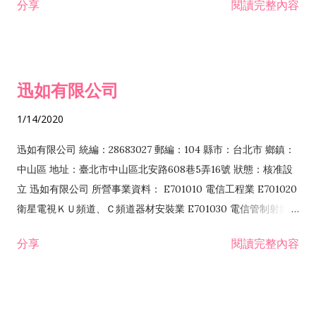
分享
閱讀完整內容
迅如有限公司
1/14/2020
迅如有限公司 統編：28683027 郵編：104 縣市：台北市 鄉鎮：
中山區 地址：臺北市中山區北安路608巷5弄16號 狀態：核准設
立 迅如有限公司 所營事業資料： E701010 電信工程業 E701020
衛星電視ＫＵ頻道、Ｃ頻道器材安裝業 E701030 電信管制射頻器
材裝設工程業 E801010 室內裝潢業 EZ05010 儀器、儀表安裝工
分享
閱讀完整內容
程業 I102010 投資顧問業 I301010 資訊軟體服務業 I301030 電
子資訊供應服務業 F113070 電信器材批發業 F118010 資訊軟體
批發業 F401010 國際貿易業 ZZ99999 除許可業務外，得經營法
令非禁止或限制之業務 F102030 菸酒批發業 F203020 菸酒零售