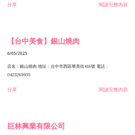
分享
閱讀完整內容
I301030 電子資訊供應服務業 I401010 一般廣告服務業 I501010
安裝工程業 F206020 日常用品零售業 F206040 水器材料零售業
產品設計業 IE01010 電信業務門號代辦業 IZ06010 理貨包裝業
F206060 祭祀用品零售業 F207030 清潔用品零售業 F211010 建
IZ09010 管理系統驗證業 IZ12010 人力派遣業 IZ13010 網路認
材零售業 F213010 電器零售業 F213030 電腦及事務性機器設備
證服務業 IZ15010 市場研究及民意調查業 IZ99990 其他工商服
零售業 F217010 消防安全設備零售業 F218010 資訊軟體零售業
【台中美食】銀山燒肉
務業 J399010 軟體出版業 J601010 藝文服務業 J602010 演藝活
H701010 住宅及大樓開發租售業 H701020 工業廠房開發租售業
動業 J701040 休閒活動場館業 J802010 運動訓練業 JA02010 電
H701050 投資興建公共建設業 H701060 新市鎮、新社區開發業
6/05/2025
器及電子產品修理業 JB01010 會議及展覽服務業 JD01010 工商
H701070 區段徵收及市地重劃代辦業 H701090 都市更新整建維
徵信服務業 JE01010 租賃業 E801010 室內裝潢業 E603010 電
護業 H702010 建築經理業 H703090 不動產買賣業 H703100 不
店名：銀山燒肉 地址：台中市西區華美街416號 電話：
纜安裝工程業 EZ05010 儀器、儀表安裝工程業 F102030 菸酒批
動產租賃業 I103060 管理顧問業 I199990 其他顧問服務業
0423269935
發業 F10...
I301010 資訊軟體服務業 I301020 資料處理服務業 I301030 電子
分享
閱讀完整內容
資訊供應服務業 IF01010 消防安全設備檢修業 JZ99050 仲介服
務業 JZ99990 未分類其他服務業 F201070 花卉零售業 F203010
食品什貨、飲料零售業 F204110 布疋、衣著、鞋、帽、傘、服飾
品零售業 F207200 化學原料零售業 F209060 文教、樂器、育樂
巨林興業有限公司
用品零售業 F215010 首飾及貴金屬零售業 F399040 無店面零售
業 F399990 其他綜合零售業 I301040 第三方支付服務業