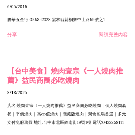
6/05/2016
勝華五金行 055842328 雲林縣莿桐鄉中山路59號之1
分享
閱讀完整內容
【台中美食】燒肉壹宗《一人燒肉推
薦》益民商圈必吃燒肉
8/18/2025
店名:燒肉壹宗《一人燒肉推薦》益民商圈必吃燒肉｜個人燒肉套
餐｜平價燒肉｜高cp值燒肉｜隱藏版燒肉｜聚會包場首選｜多元
支付免服務費 地址:台中市北區錦南街19號1樓 電話:0422258111