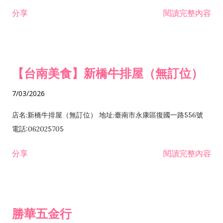
租售業 H701040 特定專業區開發業 H701060 新市鎮、新社區開
分享
閱讀完整內容
發業 H703090 不動產買賣業 H703100 不動產租賃業 I503010
景觀、室內設計業 ZZ99999 除許可業務外，得經營法令非禁止
或限制之業務
【台南美食】新橋牛排屋（無訂位）
7/03/2026
店名:新橋牛排屋（無訂位） 地址:臺南市永康區復國一路556號
電話:062025705
分享
閱讀完整內容
勝華五金行