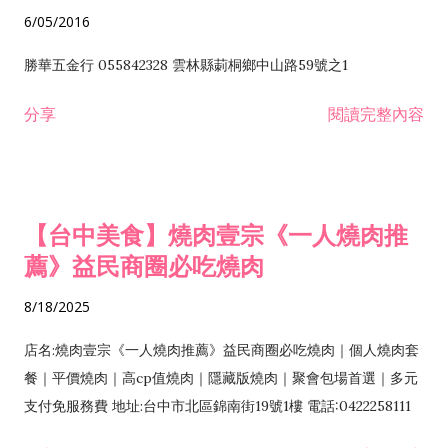
6/05/2016
勝華五金行 055842328 雲林縣莿桐鄉中山路59號之1
分享
閱讀完整內容
【台中美食】燒肉壹宗《一人燒肉推
薦》益民商圈必吃燒肉
8/18/2025
店名:燒肉壹宗《一人燒肉推薦》益民商圈必吃燒肉｜個人燒肉套
餐｜平價燒肉｜高cp值燒肉｜隱藏版燒肉｜聚會包場首選｜多元
支付免服務費 地址:台中市北區錦南街19號1樓 電話:0422258111