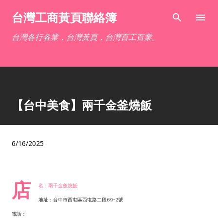
跳到主要內容
台灣工商黃頁聯絡簿
台灣各行各業，台灣黃頁，台灣百工百業。
【台中美食】兩千金釜燒飯
6/16/2025
店
名：兩千金釜燒飯
地址：台中市西屯區西屯路二段69-2號
電話：