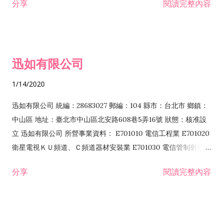
分享
閱讀完整內容
迅如有限公司
1/14/2020
迅如有限公司 統編：28683027 郵編：104 縣市：台北市 鄉鎮：
中山區 地址：臺北市中山區北安路608巷5弄16號 狀態：核准設
立 迅如有限公司 所營事業資料： E701010 電信工程業 E701020
衛星電視ＫＵ頻道、Ｃ頻道器材安裝業 E701030 電信管制射頻器
材裝設工程業 E801010 室內裝潢業 EZ05010 儀器、儀表安裝工
分享
閱讀完整內容
程業 I102010 投資顧問業 I301010 資訊軟體服務業 I301030 電
子資訊供應服務業 F113070 電信器材批發業 F118010 資訊軟體
批發業 F401010 國際貿易業 ZZ99999 除許可業務外，得經營法
令非禁止或限制之業務 F102030 菸酒批發業 F203020 菸酒零售