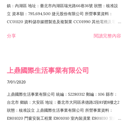
際貿易業 ZZ99999 除許可業務外，得經營法令非禁止或限制之
鎮：內湖區 地址：臺北市內湖區瑞光路66巷36號 狀態：核准設
業務
立 資本額：795,694,500 捷元股份有限公司 所營事業資料：
CC01120 資料儲存媒體製造及複製業 CC01990 其他電機及電子
機械器材製造業 CB01020 事務機器製造業 E601020 電器安裝業
分享
閱讀完整內容
CC01050 資料儲存及處理設備製造業 CC01060 有線通信機械器
材製造業 E605010 電腦設備安裝業 CC01070 無線通信機械器材
製造業 F113020 電器批發業 E701010 電信工程業 CC01080 電
子零組件製造業 CC01110 電腦及其週邊設備製造業 F113050 電
上鼎國際生活事業有限公司
腦及事務性機器設備批發業 F113070 電信器材批發業 F118010
資訊軟體批發業 F119010 電子材料批發業 F213010 電器零售業
7/01/2020
F213030 電腦及事務性機器設備零售業 F213060 電信器材零售
業 F218010 資訊軟體零售業 F219010 電子材料零售業 F399990
上鼎國際生活事業有限公司 統編：52280312 郵編：106 縣市：
其他綜合零售業 F399040 無店面零售業 F401010 國際貿易業
台北市 鄉鎮：大安區 地址：臺北市大同區承德路2段81號8樓之2
F601010 智慧財產權業 G801010 倉儲業 I102010 投資顧問業
狀態：核准設立 上鼎國際生活事業有限公司 所營事業資料：
I103060 管理顧問業 I199990 其他顧問服務業 I105010 藝術品
E801020 門窗安裝工程業 E801010 室內裝潢業 E801030 室內輕
諮詢顧問業 I301010 資訊軟體服務業 I301020 資料處理服務業
鋼架工程業 E801040 玻璃安裝工程業 E801070 廚具、衛浴設備