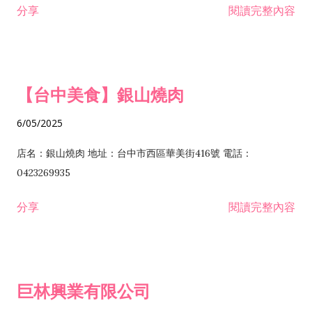
分享
閱讀完整內容
I301030 電子資訊供應服務業 I401010 一般廣告服務業 I501010
安裝工程業 F206020 日常用品零售業 F206040 水器材料零售業
產品設計業 IE01010 電信業務門號代辦業 IZ06010 理貨包裝業
F206060 祭祀用品零售業 F207030 清潔用品零售業 F211010 建
IZ09010 管理系統驗證業 IZ12010 人力派遣業 IZ13010 網路認
材零售業 F213010 電器零售業 F213030 電腦及事務性機器設備
證服務業 IZ15010 市場研究及民意調查業 IZ99990 其他工商服
零售業 F217010 消防安全設備零售業 F218010 資訊軟體零售業
【台中美食】銀山燒肉
務業 J399010 軟體出版業 J601010 藝文服務業 J602010 演藝活
H701010 住宅及大樓開發租售業 H701020 工業廠房開發租售業
動業 J701040 休閒活動場館業 J802010 運動訓練業 JA02010 電
H701050 投資興建公共建設業 H701060 新市鎮、新社區開發業
6/05/2025
器及電子產品修理業 JB01010 會議及展覽服務業 JD01010 工商
H701070 區段徵收及市地重劃代辦業 H701090 都市更新整建維
徵信服務業 JE01010 租賃業 E801010 室內裝潢業 E603010 電
護業 H702010 建築經理業 H703090 不動產買賣業 H703100 不
店名：銀山燒肉 地址：台中市西區華美街416號 電話：
纜安裝工程業 EZ05010 儀器、儀表安裝工程業 F102030 菸酒批
動產租賃業 I103060 管理顧問業 I199990 其他顧問服務業
0423269935
發業 F10...
I301010 資訊軟體服務業 I301020 資料處理服務業 I301030 電子
分享
閱讀完整內容
資訊供應服務業 IF01010 消防安全設備檢修業 JZ99050 仲介服
務業 JZ99990 未分類其他服務業 F201070 花卉零售業 F203010
食品什貨、飲料零售業 F204110 布疋、衣著、鞋、帽、傘、服飾
品零售業 F207200 化學原料零售業 F209060 文教、樂器、育樂
巨林興業有限公司
用品零售業 F215010 首飾及貴金屬零售業 F399040 無店面零售
業 F399990 其他綜合零售業 I301040 第三方支付服務業