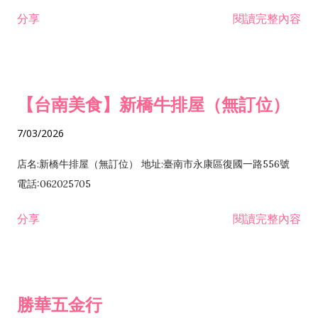
租售業 H701040 特定專業區開發業 H701060 新市鎮、新社區開
分享
閱讀完整內容
發業 H703090 不動產買賣業 H703100 不動產租賃業 I503010
景觀、室內設計業 ZZ99999 除許可業務外，得經營法令非禁止
或限制之業務
【台南美食】新橋牛排屋（無訂位）
7/03/2026
店名:新橋牛排屋（無訂位） 地址:臺南市永康區復國一路556號
電話:062025705
分享
閱讀完整內容
勝華五金行