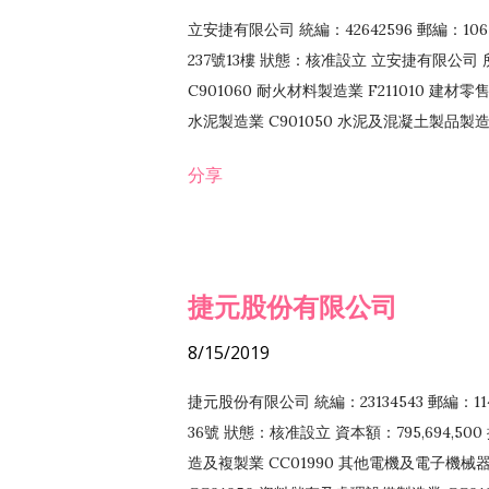
立安捷有限公司 統編：42642596 郵編：
237號13樓 狀態：核准設立 立安捷有限公司 所
C901060 耐火材料製造業 F211010 建材零售
水泥製造業 C901050 水泥及混凝土製品製造業 
冷作工程業 E603120 噴砂工程業 E801010
分享
EZ99990 其他工程業 F102170 食品什貨批
F108040 化粧品批發業 F203010 食品什
業 F208040 化粧品零售業 F399040 無店
ZZ99999 除許可業務外，得經營法令非禁
捷元股份有限公司
8/15/2019
捷元股份有限公司 統編：23134543 郵編
36號 狀態：核准設立 資本額：795,694,5
造及複製業 CC01990 其他電機及電子機械器材