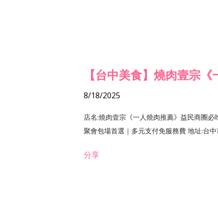
【台中美食】燒肉壹宗《
8/18/2025
店名:燒肉壹宗《一人燒肉推薦》益民商圈必
聚會包場首選｜多元支付免服務費 地址:台中市北區
分享