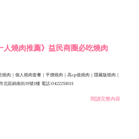
一人燒肉推薦》益民商圈必吃燒肉
吃燒肉｜個人燒肉套餐｜平價燒肉｜高cp值燒肉｜隱藏版燒肉｜
錦南街19號1樓 電話:0422258111
閱讀完整內容