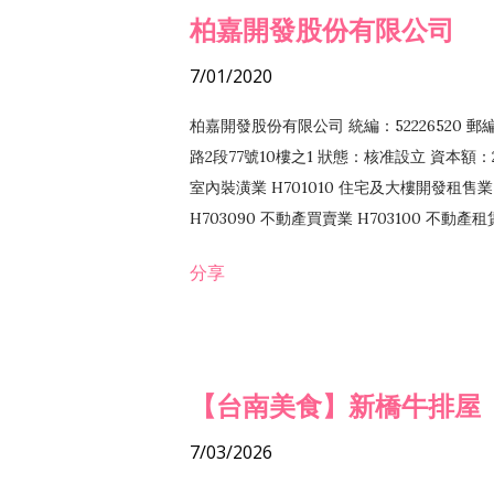
柏嘉開發股份有限公司
7/01/2020
柏嘉開發股份有限公司 統編：52226520 
路2段77號10樓之1 狀態：核准設立 資本額：2
室內裝潢業 H701010 住宅及大樓開發租售業 
H703090 不動產買賣業 H703100 不動產
營法令非禁止或限制之業務
分享
【台南美食】新橋牛排屋
7/03/2026