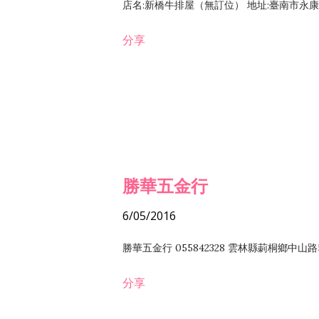
店名:新橋牛排屋（無訂位） 地址:臺南市永康區復
分享
勝華五金行
6/05/2016
勝華五金行 055842328 雲林縣莿桐鄉中山路
分享