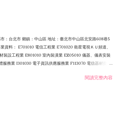
4 縣市：台北市 鄉鎮：中山區 地址：臺北市中山區北安路608巷5
資料： E701010 電信工程業 E701020 衛星電視ＫＵ頻道、
裝設工程業 E801010 室內裝潢業 EZ05010 儀器、儀表安裝
訊軟體服務業 I301030 電子資訊供應服務業 F113070 電信器材批發
 國際貿易業 ZZ99999 除許可業務外，得經營法令非禁止或限制之業
閱讀完整內容
業 F401171 酒類輸入業