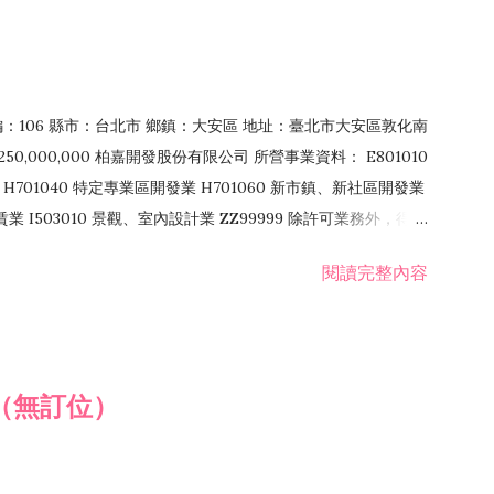
郵編：106 縣市：台北市 鄉鎮：大安區 地址：臺北市大安區敦化南
50,000,000 柏嘉開發股份有限公司 所營事業資料： E801010
H701040 特定專業區開發業 H701060 新市鎮、新社區開發業
租賃業 I503010 景觀、室內設計業 ZZ99999 除許可業務外，得經
閱讀完整內容
（無訂位）