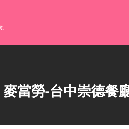
跳到主要內容
業。
麥當勞-台中崇德餐