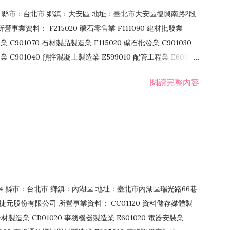
106 縣市：台北市 鄉鎮：大安區 地址：臺北市大安區復興南路2段
營事業資料： F215020 礦石零售業 F111090 建材批發業
業 C901070 石材製品製造業 F115020 礦石批發業 C901030
C901040 預拌混凝土製造業 E599010 配管工程業 E603110
 室內裝潢業 E901010 油漆工程業 E903010 防蝕、防銹工程業
閱讀完整內容
發業 F106020 日常用品批發業 F108031 醫療器材批發業
貨、飲料零售業 F206020 日常用品零售業 F208031 醫療器材零售
面零售業 F399990 其他綜合零售業 F401010 國際貿易業
止或限制之業務
：114 縣市：台北市 鄉鎮：內湖區 地址：臺北市內湖區瑞光路66巷
00 捷元股份有限公司 所營事業資料： CC01120 資料儲存媒體製
製造業 CB01020 事務機器製造業 E601020 電器安裝業