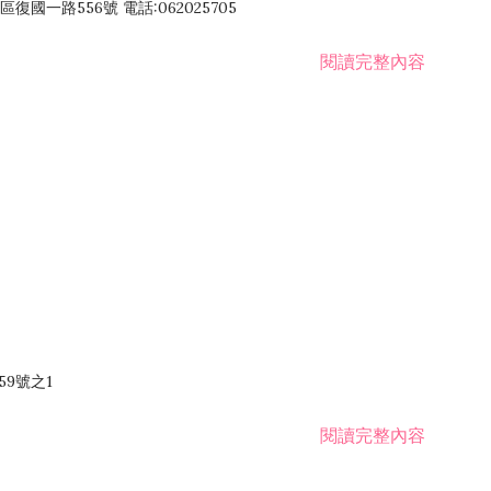
國一路556號 電話:062025705
閱讀完整內容
59號之1
閱讀完整內容