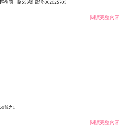
國一路556號 電話:062025705
閱讀完整內容
59號之1
閱讀完整內容