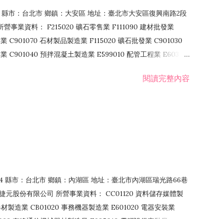
106 縣市：台北市 鄉鎮：大安區 地址：臺北市大安區復興南路2段
營事業資料： F215020 礦石零售業 F111090 建材批發業
業 C901070 石材製品製造業 F115020 礦石批發業 C901030
C901040 預拌混凝土製造業 E599010 配管工程業 E603110
 室內裝潢業 E901010 油漆工程業 E903010 防蝕、防銹工程業
閱讀完整內容
發業 F106020 日常用品批發業 F108031 醫療器材批發業
貨、飲料零售業 F206020 日常用品零售業 F208031 醫療器材零售
面零售業 F399990 其他綜合零售業 F401010 國際貿易業
止或限制之業務
：114 縣市：台北市 鄉鎮：內湖區 地址：臺北市內湖區瑞光路66巷
00 捷元股份有限公司 所營事業資料： CC01120 資料儲存媒體製
製造業 CB01020 事務機器製造業 E601020 電器安裝業