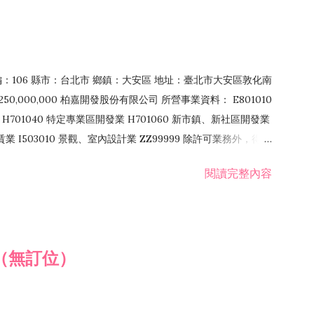
郵編：106 縣市：台北市 鄉鎮：大安區 地址：臺北市大安區敦化南
50,000,000 柏嘉開發股份有限公司 所營事業資料： E801010
H701040 特定專業區開發業 H701060 新市鎮、新社區開發業
租賃業 I503010 景觀、室內設計業 ZZ99999 除許可業務外，得經
閱讀完整內容
（無訂位）