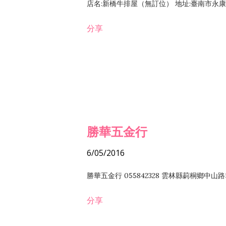
店名:新橋牛排屋（無訂位） 地址:臺南市永康區復
分享
勝華五金行
6/05/2016
勝華五金行 055842328 雲林縣莿桐鄉中山路
分享