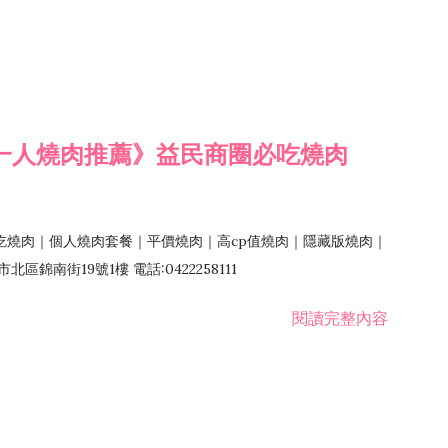
一人燒肉推薦》益民商圈必吃燒肉
吃燒肉｜個人燒肉套餐｜平價燒肉｜高cp值燒肉｜隱藏版燒肉｜
錦南街19號1樓 電話:0422258111
閱讀完整內容