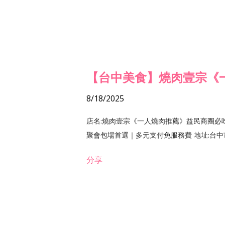
【台中美食】燒肉壹宗《
8/18/2025
店名:燒肉壹宗《一人燒肉推薦》益民商圈必
聚會包場首選｜多元支付免服務費 地址:台中市北區
分享