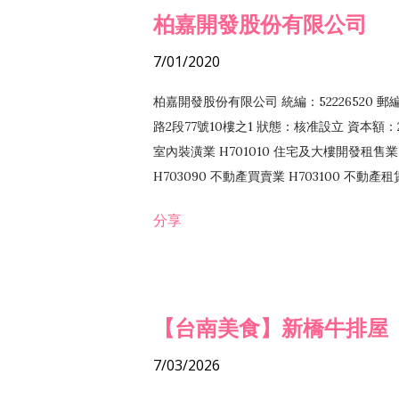
柏嘉開發股份有限公司
7/01/2020
柏嘉開發股份有限公司 統編：52226520 
路2段77號10樓之1 狀態：核准設立 資本額：2
室內裝潢業 H701010 住宅及大樓開發租售業 
H703090 不動產買賣業 H703100 不動產
營法令非禁止或限制之業務
分享
【台南美食】新橋牛排屋
7/03/2026