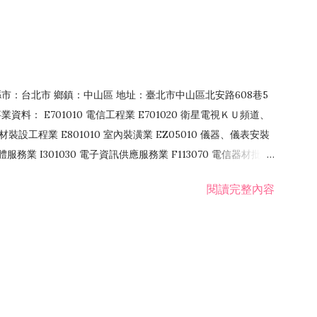
4 縣市：台北市 鄉鎮：中山區 地址：臺北市中山區北安路608巷5
資料： E701010 電信工程業 E701020 衛星電視ＫＵ頻道、
裝設工程業 E801010 室內裝潢業 EZ05010 儀器、儀表安裝
訊軟體服務業 I301030 電子資訊供應服務業 F113070 電信器材批發
 國際貿易業 ZZ99999 除許可業務外，得經營法令非禁止或限制之業
閱讀完整內容
業 F401171 酒類輸入業