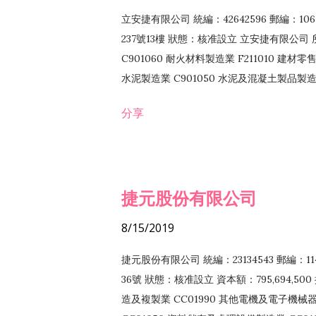
立安捷有限公司 統編：42642596 郵編：
237號13樓 狀態：核准設立 立安捷有限公司 所
C901060 耐火材料製造業 F211010 建材零售
水泥製造業 C901050 水泥及混凝土製品製造業 
冷作工程業 E603120 噴砂工程業 E801010
分享
EZ99990 其他工程業 F102170 食品什貨批
F108040 化粧品批發業 F203010 食品什
業 F208040 化粧品零售業 F399040 無店
ZZ99999 除許可業務外，得經營法令非禁
捷元股份有限公司
8/15/2019
捷元股份有限公司 統編：23134543 郵編
36號 狀態：核准設立 資本額：795,694,5
造及複製業 CC01990 其他電機及電子機械器材