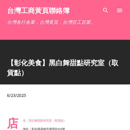
跳到主要內容
台灣工商黃頁聯絡簿
台灣各行各業，台灣黃頁，台灣百工百業。
【彰化美食】黑白舞甜點研究室（取
貨點）
6/23/2025
店
名：黑白舞甜點研究室（取貨點）
地址：彰化縣員林市惠明街101號