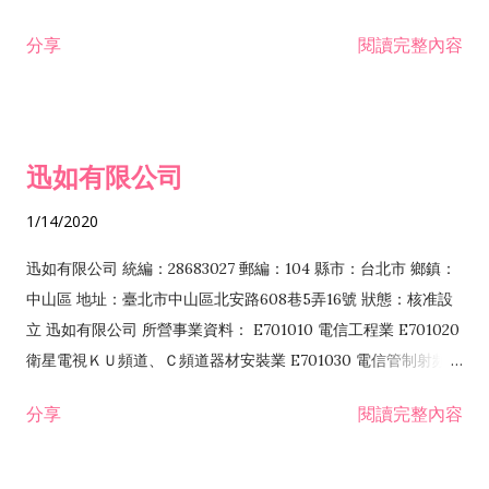
分享
閱讀完整內容
迅如有限公司
1/14/2020
迅如有限公司 統編：28683027 郵編：104 縣市：台北市 鄉鎮：
中山區 地址：臺北市中山區北安路608巷5弄16號 狀態：核准設
立 迅如有限公司 所營事業資料： E701010 電信工程業 E701020
衛星電視ＫＵ頻道、Ｃ頻道器材安裝業 E701030 電信管制射頻器
材裝設工程業 E801010 室內裝潢業 EZ05010 儀器、儀表安裝工
分享
閱讀完整內容
程業 I102010 投資顧問業 I301010 資訊軟體服務業 I301030 電
子資訊供應服務業 F113070 電信器材批發業 F118010 資訊軟體
批發業 F401010 國際貿易業 ZZ99999 除許可業務外，得經營法