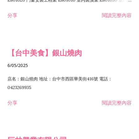
E801020 門窗安裝工程業 E801010 室內裝潢業 E801030 室內輕
諮詢顧問業 I301010 資訊軟體服務業 I301020 資料處理服務業
鋼架工程業 E801040 玻璃安裝工程業 E801070 廚具、衛浴設備
分享
閱讀完整內容
I301030 電子資訊供應服務業 I401010 一般廣告服務業 I501010
安裝工程業 F206020 日常用品零售業 F206040 水器材料零售業
產品設計業 IE01010 電信業務門號代辦業 IZ06010 理貨包裝業
F206060 祭祀用品零售業 F207030 清潔用品零售業 F211010 建
IZ09010 管理系統驗證業 IZ12010 人力派遣業 IZ13010 網路認
材零售業 F213010 電器零售業 F213030 電腦及事務性機器設備
證服務業 IZ15010 市場研究及民意調查業 IZ99990 其他工商服
零售業 F217010 消防安全設備零售業 F218010 資訊軟體零售業
【台中美食】銀山燒肉
務業 J399010 軟體出版業 J601010 藝文服務業 J602010 演藝活
H701010 住宅及大樓開發租售業 H701020 工業廠房開發租售業
動業 J701040 休閒活動場館業 J802010 運動訓練業 JA02010 電
H701050 投資興建公共建設業 H701060 新市鎮、新社區開發業
6/05/2025
器及電子產品修理業 JB01010 會議及展覽服務業 JD01010 工商
H701070 區段徵收及市地重劃代辦業 H701090 都市更新整建維
徵信服務業 JE01010 租賃業 E801010 室內裝潢業 E603010 電
護業 H702010 建築經理業 H703090 不動產買賣業 H703100 不
店名：銀山燒肉 地址：台中市西區華美街416號 電話：
纜安裝工程業 EZ05010 儀器、儀表安裝工程業 F102030 菸酒批
動產租賃業 I103060 管理顧問業 I199990 其他顧問服務業
0423269935
發業 F10...
I301010 資訊軟體服務業 I301020 資料處理服務業 I301030 電子
分享
閱讀完整內容
資訊供應服務業 IF01010 消防安全設備檢修業 JZ99050 仲介服
務業 JZ99990 未分類其他服務業 F201070 花卉零售業 F203010
食品什貨、飲料零售業 F204110 布疋、衣著、鞋、帽、傘、服飾
品零售業 F207200 化學原料零售業 F209060 文教、樂器、育樂