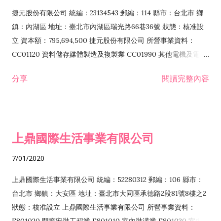
F399040 無店面零售業 F399990 其他綜合零售業 F401010 國
捷元股份有限公司 統編：23134543 郵編：114 縣市：台北市 鄉
際貿易業 ZZ99999 除許可業務外，得經營法令非禁止或限制之
鎮：內湖區 地址：臺北市內湖區瑞光路66巷36號 狀態：核准設
業務
立 資本額：795,694,500 捷元股份有限公司 所營事業資料：
CC01120 資料儲存媒體製造及複製業 CC01990 其他電機及電子
機械器材製造業 CB01020 事務機器製造業 E601020 電器安裝業
分享
閱讀完整內容
CC01050 資料儲存及處理設備製造業 CC01060 有線通信機械器
材製造業 E605010 電腦設備安裝業 CC01070 無線通信機械器材
製造業 F113020 電器批發業 E701010 電信工程業 CC01080 電
子零組件製造業 CC01110 電腦及其週邊設備製造業 F113050 電
上鼎國際生活事業有限公司
腦及事務性機器設備批發業 F113070 電信器材批發業 F118010
資訊軟體批發業 F119010 電子材料批發業 F213010 電器零售業
7/01/2020
F213030 電腦及事務性機器設備零售業 F213060 電信器材零售
業 F218010 資訊軟體零售業 F219010 電子材料零售業 F399990
上鼎國際生活事業有限公司 統編：52280312 郵編：106 縣市：
其他綜合零售業 F399040 無店面零售業 F401010 國際貿易業
台北市 鄉鎮：大安區 地址：臺北市大同區承德路2段81號8樓之2
F601010 智慧財產權業 G801010 倉儲業 I102010 投資顧問業
狀態：核准設立 上鼎國際生活事業有限公司 所營事業資料：
I103060 管理顧問業 I199990 其他顧問服務業 I105010 藝術品