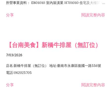
所營事業資料： E801010 室內裝潢業 H701010 住宅及大樓開發
租售業 H701040 特定專業區開發業 H701060 新市鎮、新社區開
分享
閱讀完整內容
發業 H703090 不動產買賣業 H703100 不動產租賃業 I503010
景觀、室內設計業 ZZ99999 除許可業務外，得經營法令非禁止
或限制之業務
【台南美食】新橋牛排屋（無訂位）
7/03/2026
店名:新橋牛排屋（無訂位） 地址:臺南市永康區復國一路556號
電話:062025705
分享
閱讀完整內容