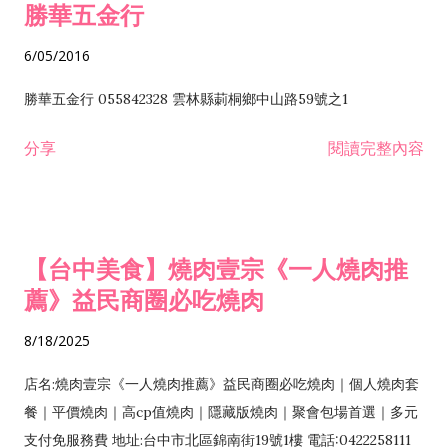
勝華五金行
6/05/2016
勝華五金行 055842328 雲林縣莿桐鄉中山路59號之1
分享
閱讀完整內容
【台中美食】燒肉壹宗《一人燒肉推
薦》益民商圈必吃燒肉
8/18/2025
店名:燒肉壹宗《一人燒肉推薦》益民商圈必吃燒肉｜個人燒肉套
餐｜平價燒肉｜高cp值燒肉｜隱藏版燒肉｜聚會包場首選｜多元
支付免服務費 地址:台中市北區錦南街19號1樓 電話:0422258111