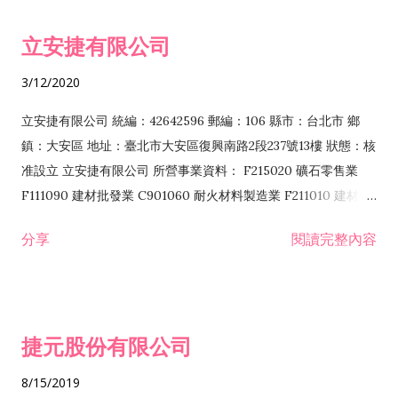
令非禁止或限制之業務 F102030 菸酒批發業 F203020 菸酒零售
立安捷有限公司
業 F401171 酒類輸入業
3/12/2020
立安捷有限公司 統編：42642596 郵編：106 縣市：台北市 鄉
鎮：大安區 地址：臺北市大安區復興南路2段237號13樓 狀態：核
准設立 立安捷有限公司 所營事業資料： F215020 礦石零售業
F111090 建材批發業 C901060 耐火材料製造業 F211010 建材零
售業 C901070 石材製品製造業 F115020 礦石批發業 C901030
分享
閱讀完整內容
水泥製造業 C901050 水泥及混凝土製品製造業 C901040 預拌混
凝土製造業 E599010 配管工程業 E603110 冷作工程業 E603120
噴砂工程業 E801010 室內裝潢業 E901010 油漆工程業 E903010
防蝕、防銹工程業 EZ99990 其他工程業 F102170 食品什貨批發
捷元股份有限公司
業 F106020 日常用品批發業 F108031 醫療器材批發業 F108040
化粧品批發業 F203010 食品什貨、飲料零售業 F206020 日常用
8/15/2019
品零售業 F208031 醫療器材零售業 F208040 化粧品零售業