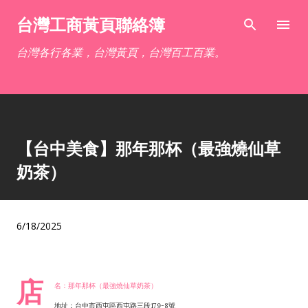
跳到主要內容
台灣工商黃頁聯絡簿
台灣各行各業，台灣黃頁，台灣百工百業。
【台中美食】那年那杯（最強燒仙草
奶茶）
6/18/2025
店
名：那年那杯（最強燒仙草奶茶）
地址：台中市西屯區西屯路三段179-8號