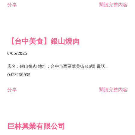
分享
閱讀完整內容
I301030 電子資訊供應服務業 I401010 一般廣告服務業 I501010
安裝工程業 F206020 日常用品零售業 F206040 水器材料零售業
產品設計業 IE01010 電信業務門號代辦業 IZ06010 理貨包裝業
F206060 祭祀用品零售業 F207030 清潔用品零售業 F211010 建
IZ09010 管理系統驗證業 IZ12010 人力派遣業 IZ13010 網路認
材零售業 F213010 電器零售業 F213030 電腦及事務性機器設備
證服務業 IZ15010 市場研究及民意調查業 IZ99990 其他工商服
零售業 F217010 消防安全設備零售業 F218010 資訊軟體零售業
【台中美食】銀山燒肉
務業 J399010 軟體出版業 J601010 藝文服務業 J602010 演藝活
H701010 住宅及大樓開發租售業 H701020 工業廠房開發租售業
動業 J701040 休閒活動場館業 J802010 運動訓練業 JA02010 電
H701050 投資興建公共建設業 H701060 新市鎮、新社區開發業
6/05/2025
器及電子產品修理業 JB01010 會議及展覽服務業 JD01010 工商
H701070 區段徵收及市地重劃代辦業 H701090 都市更新整建維
徵信服務業 JE01010 租賃業 E801010 室內裝潢業 E603010 電
護業 H702010 建築經理業 H703090 不動產買賣業 H703100 不
店名：銀山燒肉 地址：台中市西區華美街416號 電話：
纜安裝工程業 EZ05010 儀器、儀表安裝工程業 F102030 菸酒批
動產租賃業 I103060 管理顧問業 I199990 其他顧問服務業
0423269935
發業 F10...
I301010 資訊軟體服務業 I301020 資料處理服務業 I301030 電子
分享
閱讀完整內容
資訊供應服務業 IF01010 消防安全設備檢修業 JZ99050 仲介服
務業 JZ99990 未分類其他服務業 F201070 花卉零售業 F203010
食品什貨、飲料零售業 F204110 布疋、衣著、鞋、帽、傘、服飾
品零售業 F207200 化學原料零售業 F209060 文教、樂器、育樂
巨林興業有限公司
用品零售業 F215010 首飾及貴金屬零售業 F399040 無店面零售
業 F399990 其他綜合零售業 I301040 第三方支付服務業