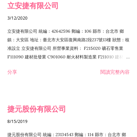
立安捷有限公司
業 F401171 酒類輸入業
3/12/2020
立安捷有限公司 統編：42642596 郵編：106 縣市：台北市 鄉
鎮：大安區 地址：臺北市大安區復興南路2段237號13樓 狀態：核
准設立 立安捷有限公司 所營事業資料： F215020 礦石零售業
F111090 建材批發業 C901060 耐火材料製造業 F211010 建材零
售業 C901070 石材製品製造業 F115020 礦石批發業 C901030
分享
閱讀完整內容
水泥製造業 C901050 水泥及混凝土製品製造業 C901040 預拌混
凝土製造業 E599010 配管工程業 E603110 冷作工程業 E603120
噴砂工程業 E801010 室內裝潢業 E901010 油漆工程業 E903010
防蝕、防銹工程業 EZ99990 其他工程業 F102170 食品什貨批發
捷元股份有限公司
業 F106020 日常用品批發業 F108031 醫療器材批發業 F108040
化粧品批發業 F203010 食品什貨、飲料零售業 F206020 日常用
8/15/2019
品零售業 F208031 醫療器材零售業 F208040 化粧品零售業
F399040 無店面零售業 F399990 其他綜合零售業 F401010 國
捷元股份有限公司 統編：23134543 郵編：114 縣市：台北市 鄉