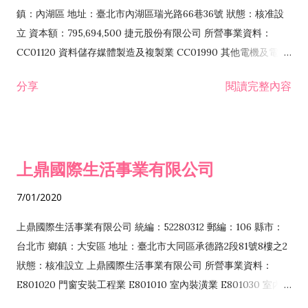
際貿易業 ZZ99999 除許可業務外，得經營法令非禁止或限制之
鎮：內湖區 地址：臺北市內湖區瑞光路66巷36號 狀態：核准設
業務
立 資本額：795,694,500 捷元股份有限公司 所營事業資料：
CC01120 資料儲存媒體製造及複製業 CC01990 其他電機及電子
機械器材製造業 CB01020 事務機器製造業 E601020 電器安裝業
分享
閱讀完整內容
CC01050 資料儲存及處理設備製造業 CC01060 有線通信機械器
材製造業 E605010 電腦設備安裝業 CC01070 無線通信機械器材
製造業 F113020 電器批發業 E701010 電信工程業 CC01080 電
子零組件製造業 CC01110 電腦及其週邊設備製造業 F113050 電
上鼎國際生活事業有限公司
腦及事務性機器設備批發業 F113070 電信器材批發業 F118010
資訊軟體批發業 F119010 電子材料批發業 F213010 電器零售業
7/01/2020
F213030 電腦及事務性機器設備零售業 F213060 電信器材零售
業 F218010 資訊軟體零售業 F219010 電子材料零售業 F399990
上鼎國際生活事業有限公司 統編：52280312 郵編：106 縣市：
其他綜合零售業 F399040 無店面零售業 F401010 國際貿易業
台北市 鄉鎮：大安區 地址：臺北市大同區承德路2段81號8樓之2
F601010 智慧財產權業 G801010 倉儲業 I102010 投資顧問業
狀態：核准設立 上鼎國際生活事業有限公司 所營事業資料：
I103060 管理顧問業 I199990 其他顧問服務業 I105010 藝術品
E801020 門窗安裝工程業 E801010 室內裝潢業 E801030 室內輕
諮詢顧問業 I301010 資訊軟體服務業 I301020 資料處理服務業
鋼架工程業 E801040 玻璃安裝工程業 E801070 廚具、衛浴設備