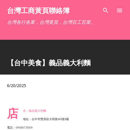
跳到主要內容
台灣工商黃頁聯絡簿
台灣各行各業，台灣黃頁，台灣百工百業。
【台中美食】義品義大利麵
6/20/2025
店
名：義品義大利麵
地址：台中市豐原區大明路181號1樓
電話：0911673569