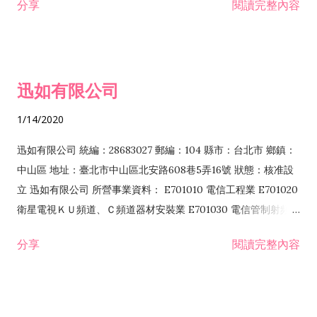
分享
閱讀完整內容
迅如有限公司
1/14/2020
迅如有限公司 統編：28683027 郵編：104 縣市：台北市 鄉鎮：
中山區 地址：臺北市中山區北安路608巷5弄16號 狀態：核准設
立 迅如有限公司 所營事業資料： E701010 電信工程業 E701020
衛星電視ＫＵ頻道、Ｃ頻道器材安裝業 E701030 電信管制射頻器
材裝設工程業 E801010 室內裝潢業 EZ05010 儀器、儀表安裝工
分享
閱讀完整內容
程業 I102010 投資顧問業 I301010 資訊軟體服務業 I301030 電
子資訊供應服務業 F113070 電信器材批發業 F118010 資訊軟體
批發業 F401010 國際貿易業 ZZ99999 除許可業務外，得經營法
令非禁止或限制之業務 F102030 菸酒批發業 F203020 菸酒零售