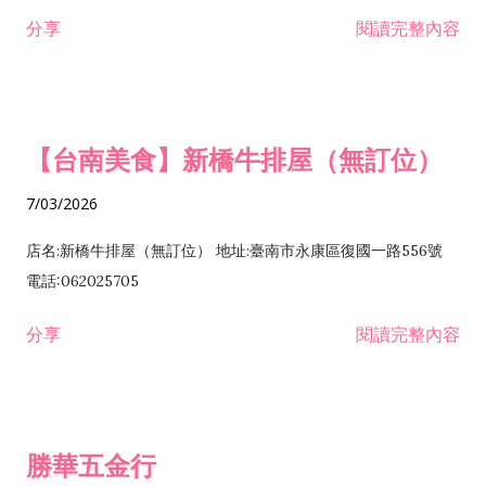
租售業 H701040 特定專業區開發業 H701060 新市鎮、新社區開
分享
閱讀完整內容
發業 H703090 不動產買賣業 H703100 不動產租賃業 I503010
景觀、室內設計業 ZZ99999 除許可業務外，得經營法令非禁止
或限制之業務
【台南美食】新橋牛排屋（無訂位）
7/03/2026
店名:新橋牛排屋（無訂位） 地址:臺南市永康區復國一路556號
電話:062025705
分享
閱讀完整內容
勝華五金行