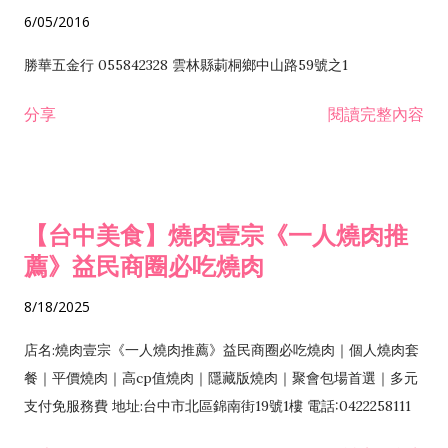
6/05/2016
勝華五金行 055842328 雲林縣莿桐鄉中山路59號之1
分享
閱讀完整內容
【台中美食】燒肉壹宗《一人燒肉推
薦》益民商圈必吃燒肉
8/18/2025
店名:燒肉壹宗《一人燒肉推薦》益民商圈必吃燒肉｜個人燒肉套
餐｜平價燒肉｜高cp值燒肉｜隱藏版燒肉｜聚會包場首選｜多元
支付免服務費 地址:台中市北區錦南街19號1樓 電話:0422258111